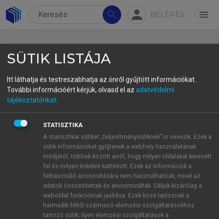
person
search
menu
BELÉPÉS
SÜTIK LISTÁJA
Itt láthatja és testreszabhatja az önről gyűjtött információkat.
További információért kérjük, olvasd el az
adatvédelmi
Irodalom
tájékoztatónkat
.
Benkő Loránd 1957. Magyar nyelvjárástörténet.
STATISZTIKA
Budapest: Tankönyvkiadó.
A statisztikai sütiket „teljesítménysütiknek” is nevezik. Ezek a
Dér Csilla Ilona 2019. Grammatikalizáció
sütik információkat gyűjtenek a webhely használatának
módjáról, többek között arról, hogy milyen oldalakat keresett
(Nyelvtudományi Értekezések 158). Budapest:
fel és milyen linkekre kattintott. Ezek az információk a
Akadémiai Kiadó.
felhasználó azonosítására nem használhatóak, mivel az
Haader Lea 2004. A Nyulak szigeti scriptórium
adatok összesítettek és anonimizáltak. Céljuk kizárólag a
mint műhely. Magyar Nyelvőr 128: 196–205.
weboldal funkcióinak javítása. Ezek közé tartoznak a
harmadik féltől származó elemzési szolgáltatásokhoz
Haader Lea 2024. A hátlapi feljegyzésekkel
tartozó sütik; ilyen elemzési szolgáltatások a