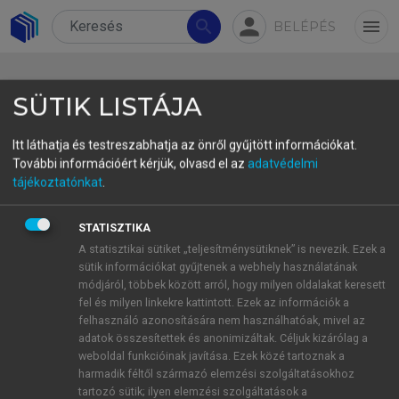
person
search
menu
BELÉPÉS
SÜTIK LISTÁJA
Itt láthatja és testreszabhatja az önről gyűjtött információkat.
További információért kérjük, olvasd el az
adatvédelmi
Irodalom
tájékoztatónkat
.
Alberti, Gábor – Farkas, Judit 2018. Modification.
STATISZTIKA
In: Alberti–Laczkó (2018, 775–931).
A statisztikai sütiket „teljesítménysütiknek” is nevezik. Ezek a
Alberti, Gábor – Laczkó, Tibor 2018. Syntax of
sütik információkat gyűjtenek a webhely használatának
módjáról, többek között arról, hogy milyen oldalakat keresett
Hungarian: Nouns and Noun Phrases.
fel és milyen linkekre kattintott. Ezek az információk a
Amsterdam: Amsterdam University Press.
felhasználó azonosítására nem használhatóak, mivel az
Dékány Éva 2014. A nem véges alárendelés (az
adatok összesítettek és anonimizáltak. Céljuk kizárólag a
igenevek) története. In: É. Kiss (2014, 177–238).
weboldal funkcióinak javítása. Ezek közé tartoznak a
harmadik féltől származó elemzési szolgáltatásokhoz
Dékány, Éva – Csirmaz, Anikó 2018. Numerals
tartozó sütik; ilyen elemzési szolgáltatások a