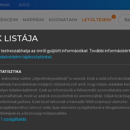
KNAK
SÚGÓ
VENCEIM
MAPPÁIM
KIVONATAIM
LETÖLTÉSEIM
redmények
›
3.2. Feltételes függetlenedett mellékmondatok
›
3.2.3. Asszertív feltételes függe
 LISTÁJA
és testreszabhatja az önről gyűjtött információkat.
További információért 
adatvédelmi tájékoztatónkat
.
edett mellékmondatok
TATISZTIKA
ndulva igyekeztünk megtalálni ezek előzményeit két szerkezet
 statisztikai sütiket „teljesítménysütiknek” is nevezik. Ezek a sütik információka
Y
’. Egy korábbi vizsgálatban (
Dér 2024a,b
) magyar anyanyelv
ebhely használatának módjáról, többek között arról, hogy milyen oldalakat kere
ndatokhoz létrehozott (főmondati) folytatásokat gyűjtöttünk
ilyen linkekre kattintott. Ezek az információk a felhasználó azonosítására nem
teleztük, hogy a függetlenedett mellékmondat kifejezte bizony
asználhatóak, mivel az adatok összesítettek és anonimizáltak. Céljuk kizáróla
inszubordinált mellékmondat jelentése: ’ő biztosan/nagyon önz
unkcióinak javítása. Ezek közé tartoznak a harmadik féltől származó elemzési
zolgáltatásokhoz tartozó sütik; ilyen elemzési szolgáltatások a látogatóelemz
 a
Ha ez nem mánia…
’ez biztosan mánia’ feltehető főmondata
őtérképek és a közösségi médiaanalitika.
a főmondat azt a – nehezen elképzelhető – következményt nev
1
szolgáltatás
mit a megnyilatkozó bizonyosnak érez.