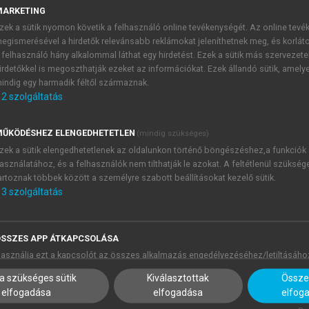
őzményeket (a többi diakrón adatbázisban nem volt megfelelő 
MARKETING
zek a sütik nyomon követik a felhasználó online tevékenységét. Az online tev
egismerésével a hirdetők relevánsabb reklámokat jeleníthetnek meg, és korlát
 felhasználó hány alkalommal láthat egy hirdetést. Ezek a sütik más szervezete
irdetőkkel is megoszthatják ezeket az információkat. Ezek állandó sütik, amely
indig egy harmadik féltől származnak.
2
szolgáltatás
ŰKÖDÉSHEZ ELENGEDHETETLEN
(mindig szükséges)
zek a sütik elengedhetetlenek az oldalunkon történő böngészéshez,a funkciók
asználatához, és a felhasználók nem tilthatják le azokat. A feltétlenül szükség
artoznak többek között a személyre szabott beállításokat kezelő sütik.
3
szolgáltatás
SSZES APP ÁTKAPCSOLÁSA
asználja ezt a kapcsolót az összes alkalmazás engedélyezéséhez/letiltásáho
a szükséges sütik
Kiválasztottak
Összes
elfogadása
elfogadása
elfog