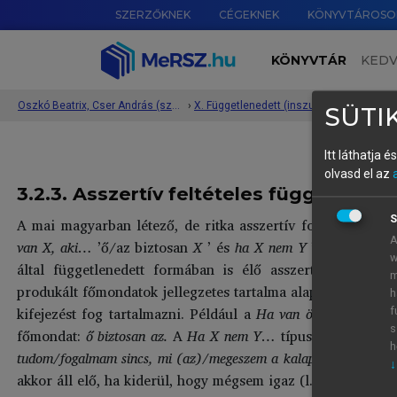
SZERZŐKNEK
CÉGEKNEK
KÖNYVTÁROSO
KÖNYVTÁR
KED
Oszkó Beatrix, Cser András (szerk.): Általános Nyelvészeti Tanulmányok XXXVII.
›
X. Függetlenedett (inszubordinált) mellékmondatok keletkezése a magyarban
›
3. E
SÜTIK
Itt láthatja 
olvasd el az
3.2.3. Asszertív feltételes független
S
A mai magyarban létező, de ritka asszertív formákból kii
A
van X, aki…
’ő/az biztosan
X
’ és
ha X nem Y
’
X
biztosan
w
által függetlenedett formában is élő asszertív mellékmo
m
produkált főmondatok jellegzetes tartalma alapján azt felté
h
kifejezést fog tartalmazni. Például a
Ha van önző ember…
f
s
főmondat:
ő biztosan az.
A
Ha X nem Y…
típus esetében pl.
h
1
tudom/fogalmam sincs, mi (az)/megeszem a kalapom
.
Vagyis 
↓
akkor áll elő, ha kiderül, hogy mégsem igaz (l. tagadás), a