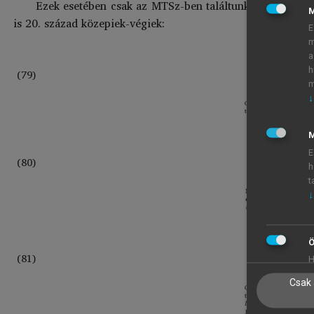
Ezek esetében csak az MTSz-ben találtunk feltehető el
is 20. század közepiek-végiek:
E
m
a
h
(79)
m
↓
M
E
(80)
h
t
↓
Ö
(81)
H
Csak 