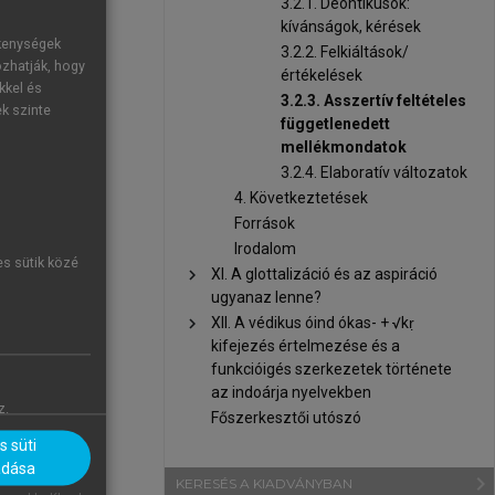
példa), azok
3.2.1. Deontikusok:
kívánságok, kérések
ékenységek
3.2.2. Felkiáltások/
ozhatják, hogy
értékelések
kkel és
3.2.3. Asszertív feltételes
ek szinte
függetlenedett
mellékmondatok
3.2.4. Elaboratív változatok
4. Következtetések
Források
Irodalom
es sütik közé
chevron_right
XI. A glottalizáció és az aspiráció
ugyanaz lenne?
chevron_right
XII. A védikus óind ókas- + √kṛ
kifejezés értelmezése és a
funkcióigés szerkezetek története
az indoárja nyelvekben
z.
Főszerkesztői utószó
 süti
adása
navigate_next
KERESÉS A KIADVÁNYBAN