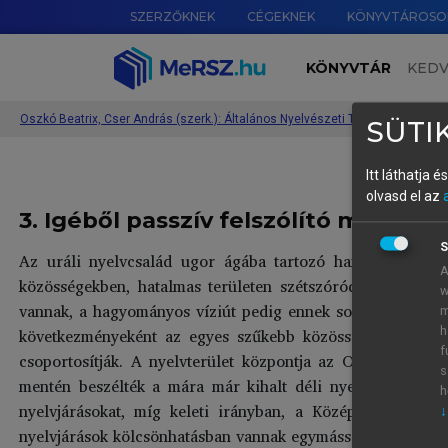
SZERZŐKNEK
CÉGEKNEK
KÖNYVTÁROSO
KÖNYVTÁR
KED
Oszkó Beatrix, Cser András (szerk.): Általános Nyelvészeti Tanulmányok XXXVII.
›
SÜTIK
Itt láthatja 
olvasd el az
3. Igéből passzív felszólító módú ig
S
Az uráli nyelvcsalád ugor ágába tartozó hanti nyelvet N
A
közösségekben, hatalmas területen szétszóródva. A nyelv
w
vannak, a hagyományos víziút pedig ennek sokszorosa. A 
m
következményeként az egyes szűkebb közösségek nyelvvált
h
f
csoportosítják. A nyelvterület központja az Ob és az Irtis
s
mentén beszélték a mára már kihalt déli nyelvjárásokat, 
h
nyelvjárásokat, míg keleti irányban, a Középső-Obba tor
↓
nyelvjárások kölcsönhatásban vannak egymással, de a válto