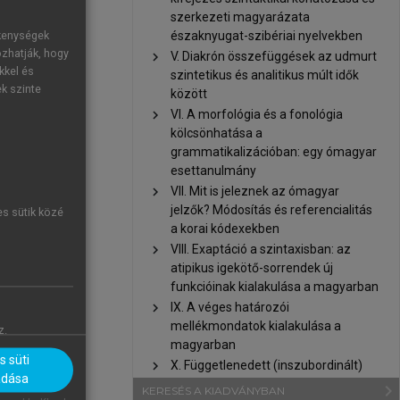
elvi anyag. A
szerkezeti magyarázata
 1964; 1975;
északnyugat-szibériai nyelvekben
ékenységek
feltehetőleg
ozhatják, hogy
chevron_right
V. Diakrón összefüggések az udmurt
kkel és
szintetikus és analitikus múlt idők
 Keleti, azon
ek szinte
között
nen–Csepregi
chevron_right
VI. A morfológia és a fonológia
t arról Schön
kölcsönhatása a
ig a legtöbb
grammatikalizációban: egy ómagyar
esettanulmány
chevron_right
VII. Mit is jeleznek az ómagyar
jelzők? Módosítás és referencialitás
es sütik közé
a korai kódexekben
chevron_right
VIII. Exaptáció a szintaxisban: az
atipikus igekötő-sorrendek új
funkcióinak kialakulása a magyarban
chevron_right
IX. A véges határozói
mellékmondatok kialakulása a
z.
magyarban
 süti
chevron_right
X. Függetlenedett (inszubordinált)
adása
mellékmondatok keletkezése a
navigate_next
KERESÉS A KIADVÁNYBAN