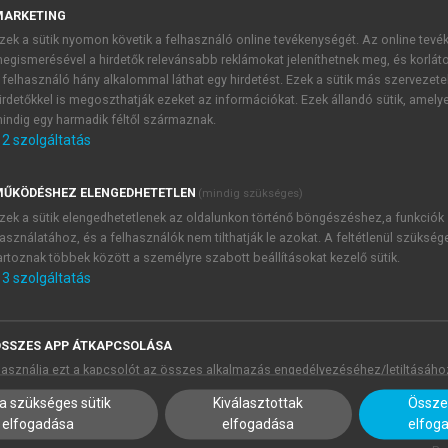
az nehezíti, hogy kevés és egyenetlen a rendelkezésre álló ny
MARKETING
készültek feljegyzések (Patkanov 1900; Karjalainen–Vértes
zek a sütik nyomon követik a felhasználó online tevékenységét. Az online tev
eket a nyelvjárásokat beszélték, a 20. század első felében 
egismerésével a hirdetők relevánsabb reklámokat jeleníthetnek meg, és korlát
 felhasználó hány alkalommal láthat egy hirdetést. Ezek a sütik más szervezete
tlenül a nyelvcsere előtti nyelvállapotról semmit sem tudunk.
irdetőkkel is megoszthatják ezeket az információkat. Ezek állandó sütik, amely
 19–20. század fordulóján (
Paasonen–Vértes 2001
;
Karjalai
indig egy harmadik féltől származnak.
;
Csepregi 1998
), s a kutatás a mai napig folytatható, amin
2
szolgáltatás
ásokból van a legrégebbi időktől (a 19. század közepétől) má
 a keleti nyelvjárásokat érinti.
ŰKÖDÉSHEZ ELENGEDHETETLEN
(mindig szükséges)
zek a sütik elengedhetetlenek az oldalunkon történő böngészéshez,a funkciók
asználatához, és a felhasználók nem tilthatják le azokat. A feltétlenül szükség
artoznak többek között a személyre szabott beállításokat kezelő sütik.
3
szolgáltatás
b tanulságai
SSZES APP ÁTKAPCSOLÁSA
asználja ezt a kapcsolót az összes alkalmazás engedélyezéséhez/letiltásáho
a szükséges sütik
Kiválasztottak
Összes
elfogadása
elfogadása
elfog