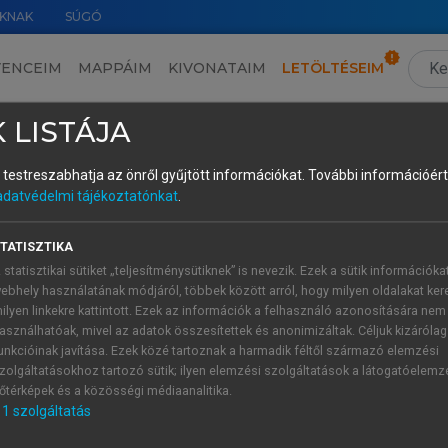
KNAK
SÚGÓ
VENCEIM
MAPPÁIM
KIVONATAIM
LETÖLTÉSEIM
II. Igéből igei affixum – a grammatikalizáció ritka esete uráli nyelvekben
›
3. Igéből passzív felszólító
 LISTÁJA
és testreszabhatja az önről gyűjtött információkat.
További információért 
adatvédelmi tájékoztatónkat
.
erag része: hanti
TATISZTIKA
yugat-Szibériában, az Ob folyó és mellékfolyói partján bes
 statisztikai sütiket „teljesítménysütiknek” is nevezik. Ezek a sütik információka
terület szélei egymástól még légvonalban is mintegy 1000 k
ebhely használatának módjáról, többek között arról, hogy milyen oldalakat kere
beszélők létszáma sohasem haladta meg a néhány tízezernyi f
ilyen linkekre kattintott. Ezek az információk a felhasználó azonosítására nem
ozatai sokban különböznek egymástól. A nyelvjárásokat égt
asználhatóak, mivel az adatok összesítettek és anonimizáltak. Céljuk kizáróla
unkcióinak javítása. Ezek közé tartoznak a harmadik féltől származó elemzési
 összefolyása. Az ettől délre eső területen, azaz az Irtis és
zolgáltatásokhoz tartozó sütik; ilyen elemzési szolgáltatások a látogatóelemz
ettől északra egészen az Ob Jeges-tengeri torkolatáig beszél
őtérképek és a közösségi médiaanalitika.
kolló mellékfolyók völgye a keleti nyelvjárások területe. 
1
szolgáltatás
zások nem terjednek néhány száz kilométernél távolabbra.