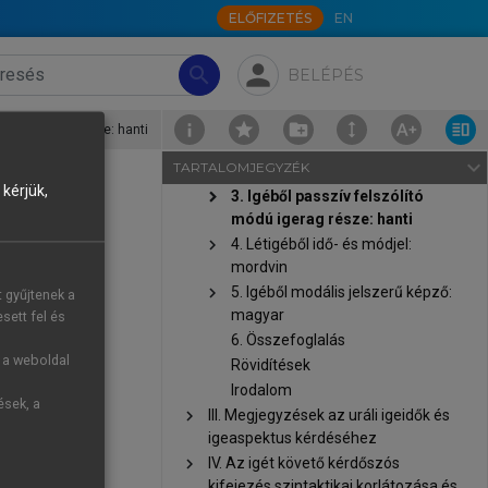
hangtörténetileg problematikus
ELŐFIZETÉS
EN
feltevés
chevron_right
II. Igéből igei affixum – a
person
search
BELÉPÉS
grammatikalizáció ritka esete uráli
nyelvekben
1. Bevezetés
 módú igerag része: hanti
2. Igéből aspektusjelölő igei
navigate_next
TARTALOMJEGYZÉK
affixum: kamassz
kérjük,
chevron_right
3. Igéből passzív felszólító
módú igerag része: hanti
chevron_right
4. Létigéből idő- és módjel:
mordvin
zélik kisebb
chevron_right
5. Igéből modális jelszerű képző:
t gyűjtenek a
m távolságra
magyar
sett fel és
őt. Mindezek
6. Összefoglalás
ájak szerint
g a weboldal
Rövidítések
 mellékfolyói
Irodalom
ések, a
ik az északi
chevron_right
III. Megjegyzések az uráli igeidők és
igeaspektus kérdéséhez
A szomszédos
chevron_right
IV. Az igét követő kérdőszós
kifejezés szintaktikai korlátozása és