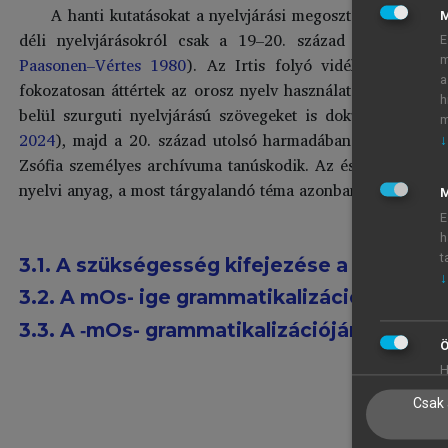
A hanti kutatásokat a nyelvjárási megosztottságon túl 
déli nyelvjárásokról csak a 19–20. század fordulóján
E
Paasonen–Vértes 1980
). Az Irtis folyó vidékén, ahol ez
m
a
fokozatosan áttértek az orosz nyelv használatára, de közve
h
belül szurguti nyelvjárású szövegeket is dokumentáltak a
m
2024
), majd a 20. század utolsó harmadában (
Honti 1978
↓
Zsófia személyes archívuma tanúskodik. Az északi nyelvjár
nyelvi anyag, a most tárgyalandó téma azonban csak a déli és
M
E
h
t
3.1. A szükségesség kifejezése a hantiban
↓
3.2. A mOs- ige grammatikalizációja
3.3. A ‑mOs- grammatikalizációjának egyé
Ö
H
Csak 