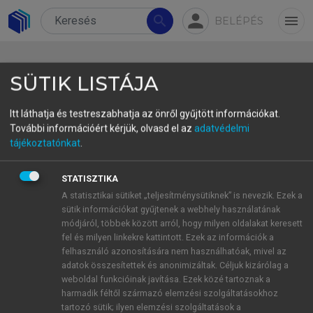
person
search
menu
BELÉPÉS
SÜTIK LISTÁJA
Itt láthatja és testreszabhatja az önről gyűjtött információkat.
További információért kérjük, olvasd el az
adatvédelmi
4. Mi volt előbb: a zönge vagy az
tájékoztatónkat
.
aspiráció?
STATISZTIKA
Felmerül a kérdés, volt‑e valaha fonológiailag
A statisztikai sütiket „teljesítménysütiknek” is nevezik. Ezek a
sütik információkat gyűjtenek a webhely használatának
kimutatható zönge (GT) az északi germán
módjáról, többek között arról, hogy milyen oldalakat keresett
nyelvekben.
Árnason (2011
, §1.2, §2.7) szerint a
fel és milyen linkekre kattintott. Ezek az információk a
közgermánban és az óészakiban a zárhangok
felhasználó azonosítására nem használhatóak, mivel az
esetében a fortis vs. lenis oppozíció a zöngén
adatok összesítettek és anonimizáltak. Céljuk kizárólag a
weboldal funkcióinak javítása. Ezek közé tartoznak a
alapult. Az óészakira Árnason kimondja, hogy a
harmadik féltől származó elemzési szolgáltatásokhoz
zöngés zárhang volt a jelölt tagja az oppozíciónak
tartozó sütik; ilyen elemzési szolgáltatások a