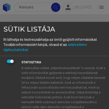
person
search
menu
BELÉPÉS
SÜTIK LISTÁJA
Itt láthatja és testreszabhatja az önről gyűjtött információkat.
További információért kérjük, olvasd el az
adatvédelmi
tájékoztatónkat
.
Impresszum
A jelen digitális kiadás alapjául a 2025-ben
STATISZTIKA
megjelent Általános Nyelvészeti Tanulmányok
A statisztikai sütiket „teljesítménysütiknek” is nevezik. Ezek a
sütik információkat gyűjtenek a webhely használatának
XXXVII. Tanulmányok a történeti nyelvtudomány
módjáról, többek között arról, hogy milyen oldalakat keresett
köréből (Akadémiai Kiadó, Budapest) című mű
fel és milyen linkekre kattintott. Ezek az információk a
szolgált.
felhasználó azonosítására nem használhatóak, mivel az
adatok összesítettek és anonimizáltak. Céljuk kizárólag a
weboldal funkcióinak javítása. Ezek közé tartoznak a
Főszerkesztő:
harmadik féltől származó elemzési szolgáltatásokhoz
Surányi Balázs
tartozó sütik; ilyen elemzési szolgáltatások a