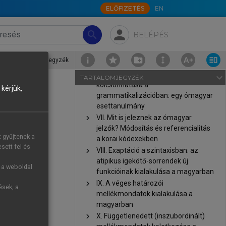
ELŐFIZETÉS
EN
kifejezés szintaktikai korlátozása és
szerkezeti magyarázata
északnyugat-szibériai nyelvekben
person
search
BELÉPÉS
chevron_right
V. Diakrón összefüggések az udmurt
szintetikus és analitikus múlt idők
XII. A védikus óind ókas- + √kṛ kifejezés értelmezése és a funkcióigés szerkezetek története az indoárja nyelvekben
›
Forrásjegyzék
között
chevron_right
VI. A morfológia és a fonológia
navigate_next
TARTALOMJEGYZÉK
kölcsönhatása a
kérjük,
grammatikalizációban: egy ómagyar
esettanulmány
chevron_right
VII. Mit is jeleznek az ómagyar
jelzők? Módosítás és referencialitás
t gyűjtenek a
a korai kódexekben
sett fel és
chevron_right
VIII. Exaptáció a szintaxisban: az
atipikus igekötő-sorrendek új
g a weboldal
funkcióinak kialakulása a magyarban
chevron_right
IX. A véges határozói
ések, a
mellékmondatok kialakulása a
magyarban
chevron_right
X. Függetlenedett (inszubordinált)