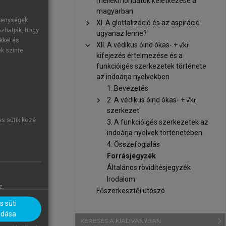
mellékmondatok keletkezése a
magyarban
ékenységek
chevron_right
XI. A glottalizáció és az aspiráció
ozhatják, hogy
ugyanaz lenne?
kkel és
chevron_right
XII. A védikus óind ókas- + √kṛ
ek szinte
kifejezés értelmezése és a
funkcióigés szerkezetek története
az indoárja nyelvekben
1. Bevezetés
chevron_right
2. A védikus óind ókas- + √kṛ
szerkezet
es sütik közé
3. A funkcióigés szerkezetek az
indoárja nyelvek történetében
4. Összefoglalás
Forrásjegyzék
Általános rövidítésjegyzék
Irodalom
z.
Főszerkesztői utószó
 süti
adása
navigate_next
KERESÉS A KIADVÁNYBAN