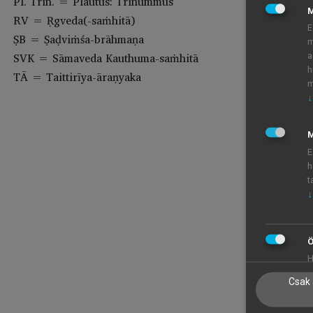
Pl. Trin. = Plautus: Trinummus
RV = Ṛgveda(-saṁhitā)
E
ṢB = Ṣaḍviṁśa-brāhmaṇa
m
SVK = Sāmaveda Kauthuma-saṁhitā
a
h
TĀ = Taittirīya-āraṇyaka
m
↓
M
E
h
t
↓
Ö
H
Csak 