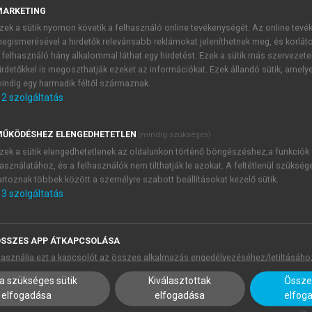
MARKETING
zek a sütik nyomon követik a felhasználó online tevékenységét. Az online tev
egismerésével a hirdetők relevánsabb reklámokat jeleníthetnek meg, és korlát
 felhasználó hány alkalommal láthat egy hirdetést. Ezek a sütik más szervezete
irdetőkkel is megoszthatják ezeket az információkat. Ezek állandó sütik, amely
indig egy harmadik féltől származnak.
2
szolgáltatás
ŰKÖDÉSHEZ ELENGEDHETETLEN
(mindig szükséges)
zek a sütik elengedhetetlenek az oldalunkon történő böngészéshez,a funkciók
asználatához, és a felhasználók nem tilthatják le azokat. A feltétlenül szükség
artoznak többek között a személyre szabott beállításokat kezelő sütik.
3
szolgáltatás
SSZES APP ÁTKAPCSOLÁSA
asználja ezt a kapcsolót az összes alkalmazás engedélyezéséhez/letiltásáho
a szükséges sütik
Kiválasztottak
Összes
elfogadása
elfogadása
elfog