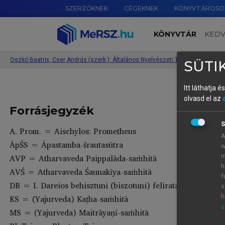
SZERZŐKNEK
CÉGEKNEK
KÖNYVTÁROSO
KÖNYVTÁR
KED
Oszkó Beatrix, Cser András (szerk.): Általános Nyelvészeti Tanulmányok XXX
SÜTIK
Itt láthatja 
olvasd el az
Forrásjegyzék
S
A. Prom. = Aischylos: Prometheus
A
ĀpŚS = Āpastamba-śrautasūtra
w
AVP = Atharvaveda Paippalāda-saṁhitā
m
h
AVŚ = Atharvaveda Śaunakīya-saṁhitā
f
DB = I. Dareios behisztuni (biszotuni) felirata
s
KS = (Yajurveda) Kaṭha-saṁhitā
h
↓
MS = (Yajurveda) Maitrāyaṇī-saṁhitā