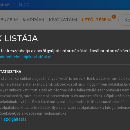
KNAK
SÚGÓ
VENCEIM
MAPPÁIM
KIVONATAIM
LETÖLTÉSEIM
VII.
›
 LISTÁJA
és testreszabhatja az önről gyűjtött információkat.
További információért 
adatvédelmi tájékoztatónkat
.
TATISZTIKA
 statisztikai sütiket „teljesítménysütiknek” is nevezik. Ezek a sütik információka
ebhely használatának módjáról, többek között arról, hogy milyen oldalakat kere
ilyen linkekre kattintott. Ezek az információk a felhasználó azonosítására nem
asználhatóak, mivel az adatok összesítettek és anonimizáltak. Céljuk kizáróla
unkcióinak javítása. Ezek közé tartoznak a harmadik féltől származó elemzési
zolgáltatásokhoz tartozó sütik; ilyen elemzési szolgáltatások a látogatóelemz
őtérképek és a közösségi médiaanalitika.
1
szolgáltatás