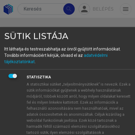
person
search
menu
BELÉPÉS
SÜTIK LISTÁJA
Itt láthatja és testreszabhatja az önről gyűjtött információkat.
További információért kérjük, olvasd el az
adatvédelmi
Általános rövidítésjegyzék
tájékoztatónkat
.
abl./abl = ablativus
STATISZTIKA
acc./acc = accusativus
A statisztikai sütiket „teljesítménysütiknek” is nevezik. Ezek a
act./act = activum
sütik információkat gyűjtenek a webhely használatának
módjáról, többek között arról, hogy milyen oldalakat keresett
ad loc. = ad locum
fel és milyen linkekre kattintott. Ezek az információk a
adv. = adverbium
felhasználó azonosítására nem használhatóak, mivel az
aor = aoristos
adatok összesítettek és anonimizáltak. Céljuk kizárólag a
weboldal funkcióinak javítása. Ezek közé tartoznak a
art = articulus (névelő)
harmadik féltől származó elemzési szolgáltatásokhoz
def = definitus (határozott)
tartozó sütik; ilyen elemzési szolgáltatások a