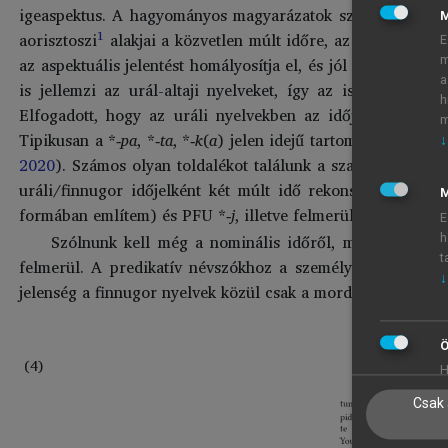
igeaspektus. A hagyományos magyarázatok szerint a lexéma 
1
aorisztoszi
alakjai a közvetlen múlt időre, az imperfektíve
E
az aspektuális jelentést homályosítja el, és jól mutatja a 
m
a
is jellemzi az urál-altaji nyelveket, így az is felmerült
h
Elfogadott, hogy az uráli nyelvekben az időjelek nagyrés
m
Tipikusan a *
‑pa
, *
‑ta
, *
‑k
(
a
) jelen idejű tartományokban je
↓
2020
). Számos olyan toldalékot találunk a szamojéd nyelv
uráli/finnugor időjelként két múlt idő rekonstrukciója s
M
formában említem) és PFU *
‑j
, illetve felmerült a jelöletlen
E
Szólnunk kell még a nominális időről, mely terminus
h
t
felmerül. A predikatív névszókhoz a személyragokon kívü
↓
jelenség a finnugor nyelvek közül csak a mordvinban fordul
Ö
(4)
H
Csak 