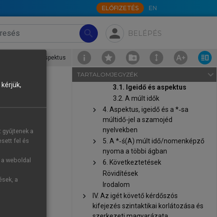
igeaspektus kérdéséhez
ELŐFIZETÉS
EN
1. Bevezetés
chevron_right
2. Standard és nem standard
person
search
BELÉPÉS
múlt idő
chevron_right
3. Az uráli nyelvek igeidő- és
aspektusrendszere: az
›
3.1. Igeidő és aspektus
alapnyelv(ek) hagyományos
navigate_next
TARTALOMJEGYZÉK
leírása
kérjük,
3.1. Igeidő és aspektus
3.2. A múlt idők
chevron_right
4. Aspektus, igeidő és a *‑sa
múltidő-jel a szamojéd
l vannak más
nyelvekben
t gyűjtenek a
matosságot és
chevron_right
5. A *‑ś(A) múlt idő/nomenképző
sett fel és
ég-képzőkben
nyoma a többi ágban
ológiai jövő
g a weboldal
chevron_right
6. Következtetések
r nyelvekben
Rövidítések
ések, a
Irodalom
chevron_right
IV. Az igét követő kérdőszós
szerét vélik
kifejezés szintaktikai korlátozása és
ghatározó az
szerkezeti magyarázata