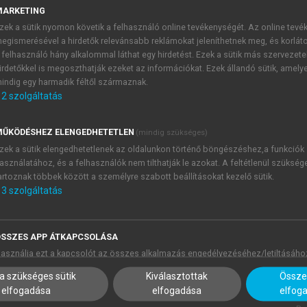
inherens aspektuális tartalma meghatározott, a perfektív igé
MARKETING
2
k pedig a jelen időre utalnak.
Ez a funkcionális felosztás ug
zek a sütik nyomon követik a felhasználó online tevékenységét. Az online tev
deiktikus időkategóriákhoz való ragaszkodást a leírásokban. Rá
egismerésével a hirdetők relevánsabb reklámokat jeleníthetnek meg, és korlát
 felhasználó hány alkalommal láthat egy hirdetést. Ezek a sütik más szervezete
, hogy ez a jelenség másodlagos újítás (pl.
Honti 1994
;
Janh
irdetőkkel is megoszthatják ezeket az információkat. Ezek állandó sütik, amely
zt képzőkből (participiumok, infinitívuszok, konverbiumok) a
indig egy harmadik féltől származnak.
lennek meg, míg a *
‑ca
, *
‑m
(
a
), *
‑y
(
a
) a múlt időre vonatkozna
2
szolgáltatás
ekben, amelyek véges és nem véges igei alakokat is létrehozha
zámít elfogadottnak: PU *
‑ś(A)-
(
Aikio 2022
, 17; a továbbia
ŰKÖDÉSHEZ ELENGEDHETETLEN
(mindig szükséges)
 jelen mellett egy esetleges jelölt jelen is (*
‑k
).
zek a sütik elengedhetetlenek az oldalunkon történő böngészéshez,a funkciók
 a szakirodalomban két, egyébként egymástól eltérő jelenség
asználatához, és a felhasználók nem tilthatják le azokat. A feltétlenül szükség
artoznak többek között a személyre szabott beállításokat kezelő sütik.
l múltidő-jelölő is kapcsolódhat az enyecben és a nyenyecb
3
szolgáltatás
 elő.) Például:
SSZES APP ÁTKAPCSOLÁSA
asználja ezt a kapcsolót az összes alkalmazás engedélyezéséhez/letiltásáho
a szükséges sütik
Kiválasztottak
Összes
elfogadása
elfogadása
elfog