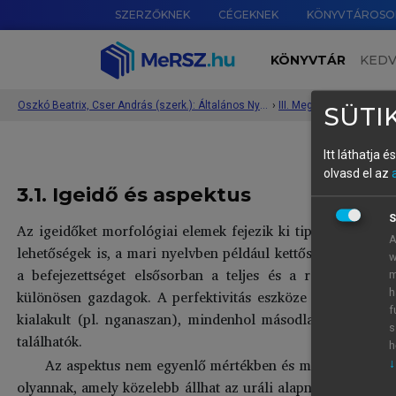
SZERZŐKNEK
CÉGEKNEK
KÖNYVTÁROSO
KÖNYVTÁR
KED
Oszkó Beatrix, Cser András (szerk.): Általános Nyelvészeti Tanulmányok XXXVII.
›
SÜTIK
Itt láthatja 
olvasd el az
3.1. Igeidő és aspektus
S
Az igeidőket morfológiai elemek fejezik ki tipikusan, az 
A
lehetőségek is, a mari nyelvben például kettős igei szerkez
w
a befejezettséget elsősorban a teljes és a részleges tá
m
különösen gazdagok. A perfektivitás eszköze az ugor nyel
h
f
kialakult (pl. nganaszan), mindenhol másodlagos fejlődé
s
találhatók.
h
Az aspektus nem egyenlő mértékben és módon jellemzi a
↓
olyannak, amely közelebb állhat az uráli alapnyelvi állap