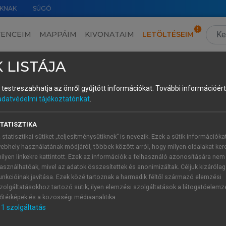
KNAK
SÚGÓ
VENCEIM
MAPPÁIM
KIVONATAIM
LETÖLTÉSEIM
III. Megjegyzések az uráli igeidők és igeaspektus kérdéséhez
›
3. Az uráli nyelvek igeidő- és aspektusrendszere: az alapnyelv(ek) hagyományos leírása
 LISTÁJA
és testreszabhatja az önről gyűjtött információkat.
További információért 
adatvédelmi tájékoztatónkat
.
TATISZTIKA
akcióminőséget jellemzően képzők. Derivációs eszközökön kívü
 statisztikai sütiket „teljesítménysütiknek” is nevezik. Ezek a sütik információka
ettel fejezik ki az akcióminőséget. A finnségi nyelvek a folya
ebhely használatának módjáról, többek között arról, hogy milyen oldalakat kere
rgy segítségével fejezik ki. A szamojéd nyelvek akcióminős
ilyen linkekre kattintott. Ezek az információk a felhasználó azonosítására nem
vekben lehet igekötő, csakúgy, mint az észtben is. Ahol morf
asználhatóak, mivel az adatok összesítettek és anonimizáltak. Céljuk kizáróla
unkcióinak javítása. Ezek közé tartoznak a harmadik féltől származó elemzési
s eredménye. Összetett igeidők elsősorban a nyugati finnugo
zolgáltatásokhoz tartozó sütik; ilyen elemzési szolgáltatások a látogatóelemz
őtérképek és a közösségi médiaanalitika.
 nyelvcsalád két fő ágának nyelveit. A szamojéd nyelvek rend
1
szolgáltatás
othoz: a szamojéd, különösen az északi-szamojéd nyelvekben me