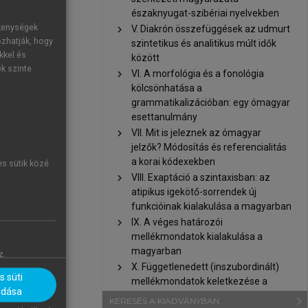
k jelöletlen
északnyugat-szibériai nyelvekben
yanakkor épp
ékenységek
chevron_right
V. Diakrón összefüggések az udmurt
adásul ez nem
ozhatják, hogy
szintetikus és analitikus múlt idők
kkel és
között
unen 2020
).
ek szinte
chevron_right
VI. A morfológia és a fonológia
lakultak ki.
kölcsönhatása a
k (
Janhunen
grammatikalizációban: egy ómagyar
tnak. Proto-
esettanulmány
kban ebben a
chevron_right
VII. Mit is jeleznek az ómagyar
jelzők? Módosítás és referencialitás
a korai kódexekben
 esetében is
es sütik közé
chevron_right
VIII. Exaptáció a szintaxisban: az
en. (Hasonló
atipikus igekötő-sorrendek új
funkcióinak kialakulása a magyarban
chevron_right
IX. A véges határozói
mellékmondatok kialakulása a
magyarban
z.
chevron_right
X. Függetlenedett (inszubordinált)
 süti
mellékmondatok keletkezése a
adása
magyarban
navigate_next
KERESÉS A KIADVÁNYBAN