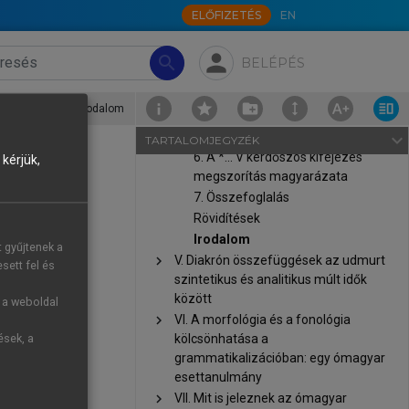
ELŐFIZETÉS
EN
adatok
3. Az ige utáni kérdőszós
person
kifejezések korlátozása
search
BELÉPÉS
4. Kérdőszós kifejezés az ige
előtti tartományban
IV. Az igét követő kérdőszós kifejezés szintaktikai korlátozása és szerkezeti magyarázata északnyugat-szibériai nyelvekben
›
Irodalom
5. A vizsgált nyelvek ige utáni
tartománya
navigate_next
TARTALOMJEGYZÉK
6. A *… V kérdőszós kifejezés
kérjük,
megszorítás magyarázata
7. Összefoglalás
Rövidítések
. In: Bayer,
Irodalom
t gyűjtenek a
n Head-Final
chevron_right
V. Diakrón összefüggések az udmurt
sett fel és
szintetikus és analitikus múlt idők
között
g a weboldal
): Languages
chevron_right
VI. A morfológia és a fonológia
kölcsönhatása a
ések, a
grammatikalizációban: egy ómagyar
atok. In: É.
esettanulmány
chevron_right
VII. Mit is jeleznek az ómagyar
er Katolikus