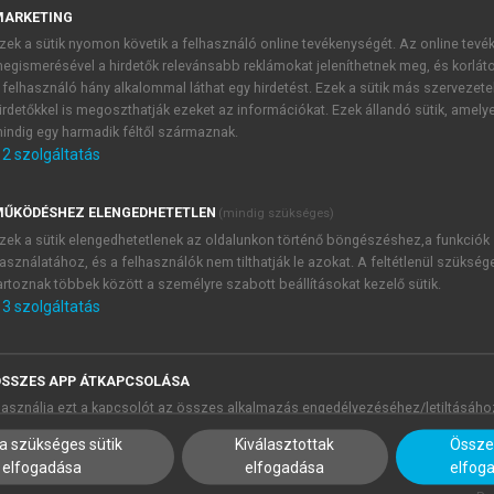
MARKETING
zek a sütik nyomon követik a felhasználó online tevékenységét. Az online tev
and afterthought in discourse. In: Benz, Anton – Kühnlein, Pe
egismerésével a hirdetők relevánsabb reklámokat jeleníthetnek meg, és korlát
hn Benjamins. 225–247.
 felhasználó hány alkalommal láthat egy hirdetést. Ezek a sütik más szervezete
se: Right dislocation vs. afterthought. In: Fabricius-Hansen
irdetőkkel is megoszthatják ezeket az információkat. Ezek állandó sütik, amely
ation’ in sentence and text: A cross-linguistic perspective.
indig egy harmadik féltől származnak.
2
szolgáltatás
questions: The role of an abstract question morpheme. Fo
ŰKÖDÉSHEZ ELENGEDHETETLEN
(mindig szükséges)
zek a sütik elengedhetetlenek az oldalunkon történő böngészéshez,a funkciók
LF-movement. Natural Language Semantics 4: 1–56.
asználatához, és a felhasználók nem tilthatják le azokat. A feltétlenül szükség
interpretation. Natural Language Semantics 14: 1–56.
artoznak többek között a személyre szabott beállításokat kezelő sütik.
cope in Korean. Journal of East Asian Linguistics 6: 339–384.
3
szolgáltatás
ikolett – Schmidt, Andreas – Surányi, Balázs 2022. Towards m
. Talk given at the Third AMC Symposium “Change in syntax an
SSZES APP ÁTKAPCSOLÁSA
ecember 2022.
asználja ezt a kapcsolót az összes alkalmazás engedélyezéséhez/letiltásáho
Hickey (2010, 340–357).
a szükséges sütik
Kiválasztottak
Összes
Wagner-Nagy, Beáta 2025. INEL Nganasan Corpus. Version 1.0.
elfogadása
elfogadása
elfog
07-
FE63-C. Archived at Universität Hamburg. In: The INE