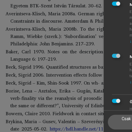
Egyetem BTK–Szent István Társulat. 30–62.
E
Averintseva-Klisch, Maria 2008a. German right dislocation 
m
Constraints in discourse. Amsterdam & Philadelphia: Jo
a
Averintseva-Klisch, Maria 2008b. To the right of the clau
h
Ramm, Wiebke (szerk.): ‘Subordination’ versus ‘coordin
m
↓
Philadelphia: John Benjamins. 217–239.
Baker, Carl 1970. Notes on the description of English 
M
Language 6: 197–219.
E
Beck, Sigrid 1996. Quantified structures as barriers for 
h
Beck, Sigrid 2006. Intervention effects follow from focus 
t
Beck, Sigrid – Kim, Shin-Sook 1997. On wh- and operator s
↓
Borise, Lena – Asztalos, Erika – Gugán, Katalin – Mus, N
verb-finality via the reanalysis of prosodic structure
Ö
the same or different?”, University of Edinburgh, 5–7 D
H
Bowern, Claire 2010. Fieldwork in contact situations. In: 
Csak 
Brykina, Maria – Gusev, Valentin – Szeverényi, Sándor – 
date 2025-05-02.
https://hdl.handle.net/11022/0000-00