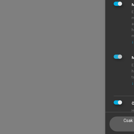
E
m
a
h
m
↓
M
E
h
t
↓
Ö
H
Csak 