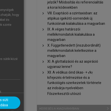
jelzők? Módosítás és referencialitás
a korai kódexekben
ékenységek
chevron_right
VIII. Exaptáció a szintaxisban: az
ozhatják, hogy
atipikus igekötő-sorrendek új
kkel és
funkcióinak kialakulása a magyarban
ek szinte
chevron_right
IX. A véges határozói
mellékmondatok kialakulása a
magyarban
chevron_right
X. Függetlenedett (inszubordinált)
mellékmondatok keletkezése a
magyarban
es sütik közé
chevron_right
XI. A glottalizáció és az aspiráció
ugyanaz lenne?
chevron_right
XII. A védikus óind ókas- + √kṛ
kifejezés értelmezése és a
funkcióigés szerkezetek története
az indoárja nyelvekben
z.
Főszerkesztői utószó
 süti
adása
navigate_next
KERESÉS A KIADVÁNYBAN