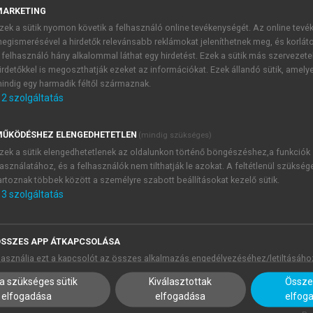
MARKETING
zek a sütik nyomon követik a felhasználó online tevékenységét. Az online tev
egismerésével a hirdetők relevánsabb reklámokat jeleníthetnek meg, és korlát
 felhasználó hány alkalommal láthat egy hirdetést. Ezek a sütik más szervezete
irdetőkkel is megoszthatják ezeket az információkat. Ezek állandó sütik, amely
indig egy harmadik féltől származnak.
2
szolgáltatás
ŰKÖDÉSHEZ ELENGEDHETETLEN
(mindig szükséges)
zek a sütik elengedhetetlenek az oldalunkon történő böngészéshez,a funkciók
asználatához, és a felhasználók nem tilthatják le azokat. A feltétlenül szükség
artoznak többek között a személyre szabott beállításokat kezelő sütik.
3
szolgáltatás
SSZES APP ÁTKAPCSOLÁSA
asználja ezt a kapcsolót az összes alkalmazás engedélyezéséhez/letiltásáho
a szükséges sütik
Kiválasztottak
Összes
elfogadása
elfogadása
elfog