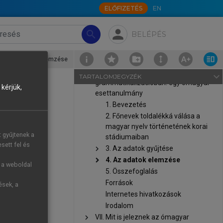
szerkezeti magyarázata
ELŐFIZETÉS
EN
északnyugat-szibériai nyelvekben
chevron_right
V. Diakrón összefüggések az udmurt
person
search
BELÉPÉS
szintetikus és analitikus múlt idők
között
›
4. Az adatok elemzése
chevron_right
VI. A morfológia és a fonológia
kölcsönhatása a
navigate_next
TARTALOMJEGYZÉK
grammatikalizációban: egy ómagyar
kérjük,
esettanulmány
1. Bevezetés
2. Főnevek toldalékká válása a
magyar nyelv történetének korai
t gyűjtenek a
stádiumaiban
sett fel és
chevron_right
3. Az adatok gyűjtése
chevron_right
4. Az adatok elemzése
g a weboldal
5. Összefoglalás
Források
ések, a
Internetes hivatkozások
Irodalom
chevron_right
VII. Mit is jeleznek az ómagyar