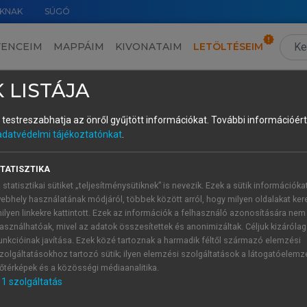
KNAK
SÚGÓ
VENCEIM
MAPPÁIM
KIVONATAIM
LETÖLTÉSEIM
anulmányok XXXVII.
›
VI. A morfológia és a fonológia kölcsönhatása a grammatikalizációban: egy ómagyar esettanulmány
 LISTÁJA
és testreszabhatja az önről gyűjtött információkat.
További információért 
adatvédelmi tájékoztatónkat
.
TATISZTIKA
 statisztikai sütiket „teljesítménysütiknek” is nevezik. Ezek a sütik információka
ebhely használatának módjáról, többek között arról, hogy milyen oldalakat kere
ilyen linkekre kattintott. Ezek az információk a felhasználó azonosítására nem
akok szerint
asználhatóak, mivel az adatok összesítettek és anonimizáltak. Céljuk kizáróla
unkcióinak javítása. Ezek közé tartoznak a harmadik féltől származó elemzési
zolgáltatásokhoz tartozó sütik; ilyen elemzési szolgáltatások a látogatóelemz
zi alakok szerint
őtérképek és a közösségi médiaanalitika.
1
szolgáltatás
lítva