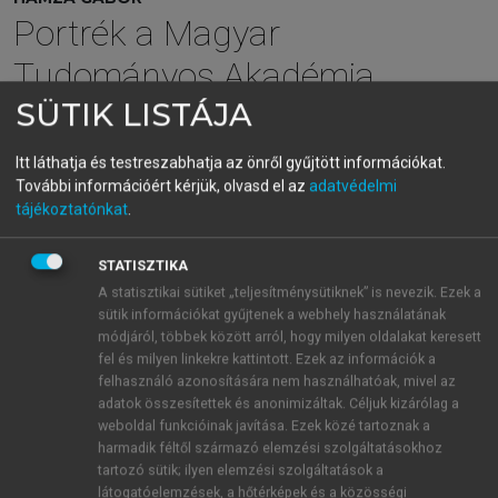
Portrék a Magyar
Tudományos Akadémia
SÜTIK LISTÁJA
tagjairól IV.
Itt láthatja és testreszabhatja az önről gyűjtött információkat.
További információért kérjük, olvasd el az
adatvédelmi
menu_book
OLVASÁS
tájékoztatónkat
.
STATISZTIKA
A statisztikai sütiket „teljesítménysütiknek” is nevezik. Ezek a
A tanár
sütik információkat gyűjtenek a webhely használatának
módjáról, többek között arról, hogy milyen oldalakat keresett
Kovács István tanári munkásságából elsőként
fel és milyen linkekre kattintott. Ezek az információk a
tankönyvírói és tananyagfejlesztő tevékenységét
felhasználó azonosítására nem használhatóak, mivel az
szükséges említeni. Az 1951-ben publikált első
adatok összesítettek és anonimizáltak. Céljuk kizárólag a
szocialista tankönyvben – amely a
Magyar
weboldal funkcióinak javítása. Ezek közé tartoznak a
harmadik féltől származó elemzési szolgáltatásokhoz
Alkotmányjog
címet viseli – Kovács István még nincs
tartozó sütik; ilyen elemzési szolgáltatások a
ott a szerzői kollektívában. 1953-ban jelent meg
A
látogatóelemzések, a hőtérképek és a közösségi