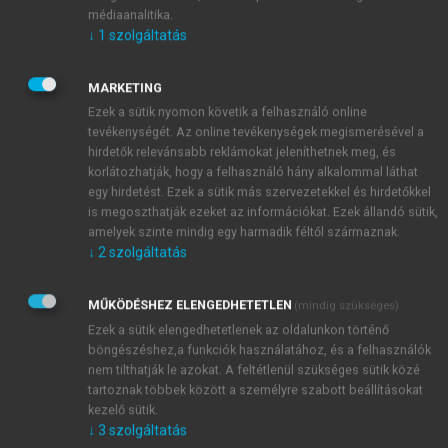
magyar államjog alapjai
című kötetben azonban már
médiaanalitika.
igen (társszerzőségben Szamel Lajossal és Toldi
↓
1
szolgáltatás
Ferenccel). Ez a munka is még erősen a sztálinista
állam- és jogfelfogást közvetíti. A „nagy” tankönyv:
MARKETING
közismert nevén a „Beér – Kovács – Szamel” 1960-ra
Ezek a sütik nyomon követik a felhasználó online
készült el és öt kiadást ért meg. Noha előszava
tevékenységét. Az online tevékenységek megismerésével a
szerint középpontjában a tételes államjog áll,
hirdetők relevánsabb reklámokat jeleníthetnek meg, és
korlátozhatják, hogy a felhasználó hány alkalommal láthat
megjelennek benne egy sajátos szocialista
egy hirdetést. Ezek a sütik más szervezetekkel és hirdetőkkel
alkotmányelmélet körvonalai is, amelyek már messze
is megoszthatják ezeket az információkat. Ezek állandó sütik,
túlmutatnak a korabeli politikai propagandán. A
amelyek szinte mindig egy harmadik féltől származnak.
Kovács István által írott fejezetek jórészt a tételes
↓
2
szolgáltatás
magyar államjog bemutatását végzik.
Kovács Istvánt az 1970-es évek elejétől egyre
MŰKÖDÉSHEZ ELENGEDHETETLEN
(mindig szükséges)
inkább foglalkoztatta, hogy a saját látásmódját
Ezek a sütik elengedhetetlenek az oldalunkon történő
tükröző, az ő neve alatt jegyzett tankönyvet írjon. A
böngészéshez,a funkciók használatához, és a felhasználók
vállalkozás első kötete
Magyar államjog
címmel 1977-
nem tilthatják le azokat. A feltétlenül szükséges sütik közé
ben jelent meg Szegeden a jogi kar sokszorosított
tartoznak többek között a személyre szabott beállításokat
kezelő sütik.
kiadványaként. Ebben a munkában Kovács István
↓
3
szolgáltatás
több mint 300 oldalon taglalja az alkotmány