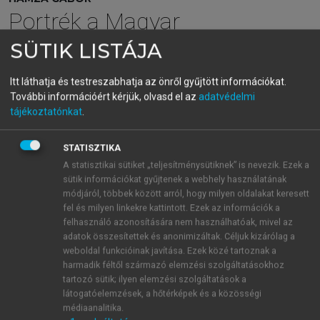
Portrék a Magyar
Tudományos Akadémia
SÜTIK LISTÁJA
tagjairól IV.
Itt láthatja és testreszabhatja az önről gyűjtött információkat.
További információért kérjük, olvasd el az
adatvédelmi
tájékoztatónkat
.
menu_book
OLVASÁS
STATISZTIKA
A statisztikai sütiket „teljesítménysütiknek” is nevezik. Ezek a
sütik információkat gyűjtenek a webhely használatának
Erdély története és erdélyi
módjáról, többek között arról, hogy milyen oldalakat keresett
fel és milyen linkekre kattintott. Ezek az információk a
államférfiak
felhasználó azonosítására nem használhatóak, mivel az
adatok összesítettek és anonimizáltak. Céljuk kizárólag a
A Rákóczi-család a XVII. században s a XVIII. elején.
weboldal funkcióinak javítása. Ezek közé tartoznak a
Pfeifer Ferdinánd, Pest, 1861. [online:
https://real-
harmadik féltől származó elemzési szolgáltatásokhoz
eod.mtak.hu/2683/
];
Erdélyország története tekintettel
tartozó sütik; ilyen elemzési szolgáltatások a
látogatóelemzések, a hőtérképek és a közösségi
mívelődésére.
Két kötet. Heckenast Gusztáv, Pest,
médiaanalitika.
1866. [online:
https://real-eod.mtak.hu/2360/
];