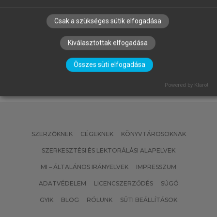
chevron_right
Weltner Andor (1910-1978)
SIMONYI KÁROLY
Csak a szükséges sütik elfogadása
A fizika kultúrtörténete a
kezdetektől a huszadik század
Kiválasztottak elfogadása
végéig
Összes süti elfogadása
Powered by Klaro!
SZERZŐKNEK
CÉGEKNEK
KÖNYVTÁROSOKNAK
SZERKESZTÉSI ÉS LEKTORÁLÁSI ALAPELVEK
MI – ÁLTALÁNOS IRÁNYELVEK
IMPRESSZUM
ADATVÉDELEM
LICENCSZERZŐDÉS
SÚGÓ
GYIK
BLOG
RÓLUNK
SÜTI BEÁLLÍTÁSOK