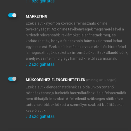
↓
1
szolgáltatás
Báthory Gábor fejedelem története.
Ráth Mór kiadása,
Pest, 1867. [online:
https://real-
MARKETING
eod.mtak.hu/4957/1/11465_000896454.pdf
];
Bethlen
Ezek a sütik nyomon követik a felhasználó online
Gábor fejedelem trónfoglalása. (Értekezések a történeti
tevékenységét. Az online tevékenységek megismerésével a
tudományok köréből I. 6.).
Eggeberger Ferdinánd
hirdetők relevánsabb reklámokat jeleníthetnek meg, és
kiadása, Pest, 1867.
[online:
https://real-
korlátozhatják, hogy a felhasználó hány alkalommal láthat
eod.mtak.hu/759/1/B3390106.pdf
];
A Rákócziak kora
egy hirdetést. Ezek a sütik más szervezetekkel és hirdetőkkel
is megoszthatják ezeket az információkat. Ezek állandó sütik,
Erdélyben
. (I. kötet-több nem jelent meg). Pfeifer
amelyek szinte mindig egy harmadik féltől származnak.
Ferdinánd kiadása, Pest, 1868. [online:
https://real-
↓
2
szolgáltatás
eod.mtak.hu/2395/
];
Adalékok Bethlen Gábor
szövetkezéseinek történetéhez
. Eggeberger Ferdinánd
MŰKÖDÉSHEZ ELENGEDHETETLEN
(mindig szükséges)
kiadása, Pest, 1873. [online:
https://real-
Ezek a sütik elengedhetetlenek az oldalunkon történő
eod.mtak.hu/784/1/B3390208.pdf
];
I. Rákóczy
böngészéshez,a funkciók használatához, és a felhasználók
György és a diplomaczia
.
Székfoglaló értekezés.
nem tilthatják le azokat. A feltétlenül szükséges sütik közé
(Értekezések a történeti tudományok köréből VII. 5.)
.
tartoznak többek között a személyre szabott beállításokat
Magyar Tudományos Akadémia, Pest, 1878. [online:
kezelő sütik.
https://real-eod.mtak.hu/824/1/B3390705.pdf
];
↓
3
szolgáltatás
Bethlen Gábor és a svéd diplomaczia
.
(Értekezések a