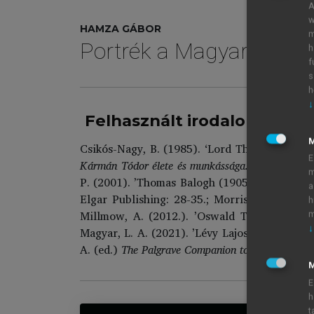
A
w
HAMZA GÁBOR
m
Portrék a Magyar Tudom
h
f
s
h
↓
Felhasznált irodalom
Csikós-Nagy, B. (1985). ‘Lord Thomas Balog
E
Kármán Tódor élete és munkássága.
Budapest: Ak
m
P. (2001). ’Thomas Balogh (1905–1985)’ in Ar
a
Elgar Publishing: 28-35.; Morris, J. (2007
h
Millmow, A. (2012.). ’Oswald Toynbee Falk
m
↓
Magyar, L. A. (2021). ’Lévy Lajos életrajza’.
Ka
A. (ed.)
The Palgrave Companion to Oxford Econo
M
E
h
t