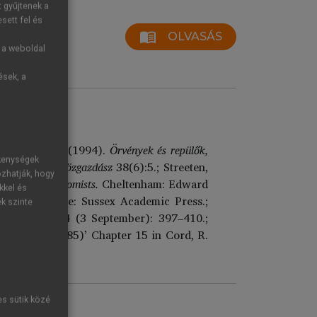
t gyűjtenek a
sett fel és
menu_book
OLVASÁS
g a weboldal
ések, a
 és L. Edson (1994).
Örvények és repülők,
ékenységek
zdaságtan’.
Közgazdász
38(6):5.; Streeten,
ozhatják, hogy
issenting Economists.
Cheltenham: Edward
kkel és
s. Eastbourne: Sussex Academic Press.;
ek szinte
mic Thought
34 (3 September): 397–410.;
ogh (1905-1985)’ Chapter 15 in Cord, R.
es sütik közé