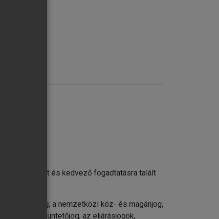
. évben indult és kedvező fogadtatásra talált
net, a magánjog, a nemzetközi köz- és magánjog,
gatási jog, a büntetőjog, az eljárásjogok,