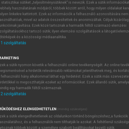
 statisztikai sütiket „teljesítménysütiknek” is nevezik. Ezek a sütik információka
ebhely használatának módjáról, többek között arról, hogy milyen oldalakat kere
ilyen linkekre kattintott. Ezek az információk a felhasználó azonosítására nem
ányos Akadémia tagjairól IV.
asználhatóak, mivel az adatok összesítettek és anonimizáltak. Céljuk kizáróla
unkcióinak javítása. Ezek közé tartoznak a harmadik féltől származó elemzési
zolgáltatásokhoz tartozó sütik; ilyen elemzési szolgáltatások a látogatóelemz
őtérképek és a közösségi médiaanalitika.
1
szolgáltatás
MARKETING
h, 1905–1985’.
Acta Oeconomica
,
35(1/2): 213–215.; Kármán, T.
zek a sütik nyomon követik a felhasználó online tevékenységét. Az online tev
adémiai Kiadó.; Devine, P. (1995). ’Balogh Tamás és a közga
egismerésével a hirdetők relevánsabb reklámokat jeleníthetnek meg, és korlát
estis, P. and M. C. Sawyer (eds.)
A Biographical Dictionary of D
 felhasználó hány alkalommal láthat egy hirdetést. Ezek a sütik más szervezete
). Life and Time of Thomas Balogh: a Macaw among Mandarin
irdetőkkel is megoszthatják ezeket az információkat. Ezek állandó sütik, amely
: Keynes’ Model Economist?’
Journal of the History of Econo
indig egy harmadik féltől származnak.
2
szolgáltatás
leidoscope
11(22): 185–190.; Graham, A. (2021). ’Thomas Bal
mics.
Cham: Springer: 347–369.
ŰKÖDÉSHEZ ELENGEDHETETLEN
(mindig szükséges)
zek a sütik elengedhetetlenek az oldalunkon történő böngészéshez,a funkciók
asználatához, és a felhasználók nem tilthatják le azokat. A feltétlenül szükség
TARTALOMJEGYZÉK
artoznak többek között a személyre szabott beállításokat kezelő sütik.