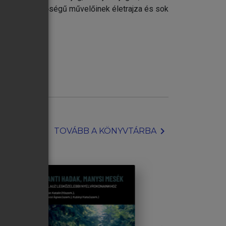
agasló jelentőségű művelőinek életrajza és sok
lyet.
chevron_right
TOVÁBB A KÖNYVTÁRBA