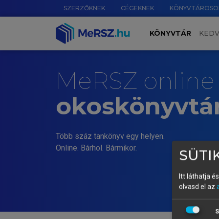
SZERZŐKNEK
CÉGEKNEK
KÖNYVTÁROSO
KÖNYVTÁR
KED
MeRSZ online
okoskönyvtá
Több száz tankönyv egy helyen.
Online. Bárhol. Bármikor.
SÜTIK
Itt láthatja 
olvasd el az
S