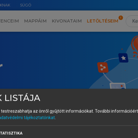
KNAK
SÚGÓ
VENCEIM
MAPPÁIM
KIVONATAIM
LETÖLTÉSEIM
r
 LISTÁJA
és testreszabhatja az önről gyűjtött információkat.
További információért 
adatvédelmi tájékoztatónkat
.
TATISZTIKA