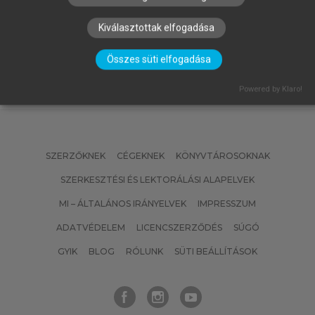
kezdetektől a huszadik század
végéig
Kiválasztottak elfogadása
Összes süti elfogadása
Powered by Klaro!
SZERZŐKNEK
CÉGEKNEK
KÖNYVTÁROSOKNAK
SZERKESZTÉSI ÉS LEKTORÁLÁSI ALAPELVEK
MI – ÁLTALÁNOS IRÁNYELVEK
IMPRESSZUM
ADATVÉDELEM
LICENCSZERZŐDÉS
SÚGÓ
GYIK
BLOG
RÓLUNK
SÜTI BEÁLLÍTÁSOK