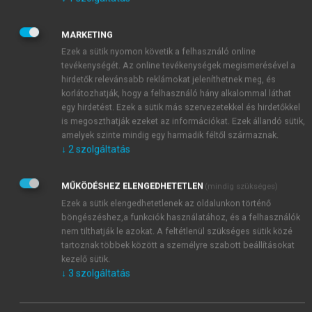
84–85.; Györgyi Kálmán:
Adalékok Finkey Ferenc
koronaügyészi működéséhez. Dr. Finkey Ferenc
MARKETING
Emlékkönyv,
szerk.: Szathmáry Béla, Sárospatak,
Ezek a sütik nyomon követik a felhasználó online
1995, 99–124. Sátoraljaújhely, 1995.; Horváth Tibor:
tevékenységét. Az online tevékenységek megismerésével a
Finkey Ferenc emlékére.
Jogtörténeti Szemle,
2006. 2.
hirdetők relevánsabb reklámokat jeleníthetnek meg, és
szám, 77–81.; Horváth Tibor: Finkey Ferenc
korlátozhatják, hogy a felhasználó hány alkalommal láthat
emlékére.
Emlékkönyv Finkey Ferenc (1870–1949),
egy hirdetést. Ezek a sütik más szervezetekkel és hirdetőkkel
szerk. Szathmáry Béla, A Jogászok a Kultúráért
is megoszthatják ezeket az információkat. Ezek állandó sütik,
amelyek szinte mindig egy harmadik féltől származnak.
Alapítvány Sátoraljaújhely, Sátoraljaújhely, 1995.;
↓
2
szolgáltatás
Király Tibor: Finkey nézetei a büntetőeljárási jogról
=
Emlékkönyv Finkey Ferenc (1870–1949),
szerk.
MŰKÖDÉSHEZ ELENGEDHETETLEN
(mindig szükséges)
Szathmáry Béla, A Jogászok a Kultúráért Alapítvány
Ezek a sütik elengedhetetlenek az oldalunkon történő
Sátoraljaújhely; Ködöböcz József:
Finkey Ferenc életet
böngészéshez,a funkciók használatához, és a felhasználók
és munkássága,
Felsőmagyarország Kiadó, Miskolc-
nem tilthatják le azokat. A feltétlenül szükséges sütik közé
Sárospatak, 1995.; Kőhalmi László: Finkey Ferenc, a
tartoznak többek között a személyre szabott beállításokat
magyar magister juris criminalis.
Collega,
2000. IV.
kezelő sütik.
évf. 4. szám, 18–22.; Kőhalmi László: Égető sebek.
↓
3
szolgáltatás
Emléksorok Finkey Ferencről, a büntetésvégrehajtási
jogtudomány atyjáról,
Börtönügyi Szemle,
2000/4,