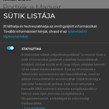
Portrék a Magyar
SÜTIK LISTÁJA
Tudományos Akadémia
tagjairól IV.
Itt láthatja és testreszabhatja az önről gyűjtött információkat.
További információért kérjük, olvasd el az
adatvédelmi
tájékoztatónkat
.
menu_book
OLVASÁS
STATISZTIKA
A statisztikai sütiket „teljesítménysütiknek” is nevezik. Ezek a
sütik információkat gyűjtenek a webhely használatának
módjáról, többek között arról, hogy milyen oldalakat keresett
Felhasznált irodalom
fel és milyen linkekre kattintott. Ezek az információk a
felhasználó azonosítására nem használhatóak, mivel az
Domokos Andrea: Finkey Ferencről.
Ügyészek Lapja,
adatok összesítettek és anonimizáltak. Céljuk kizárólag a
2009. XVI. évf. 2. szám, 45–54.; Domokos Andrea:
weboldal funkcióinak javítása. Ezek közé tartoznak a
Egy református büntetőjogász portréjához: Tóth
harmadik féltől származó elemzési szolgáltatásokhoz
Lőrinc,
Jogtörténeti Szemle,
2017/4.;
Fejezetek az
tartozó sütik; ilyen elemzési szolgáltatások a
látogatóelemzések, a hőtérképek és a közösségi
ügyészség 130 éves történelméből 1871–2001.
Horányi
médiaanalitika.
Miklós (szerk.) Budapest: Publicitás Print Kft., 2002.
↓
1
szolgáltatás