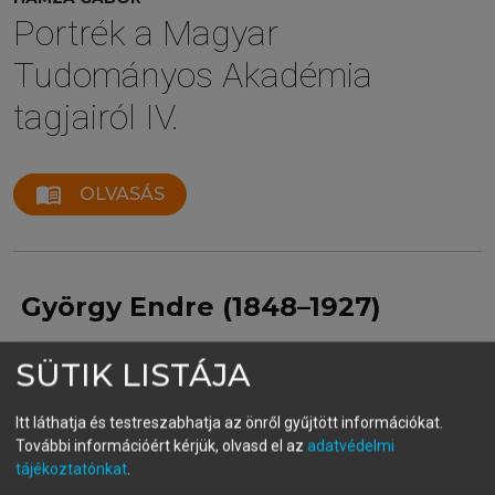
Portrék a Magyar
Tudományos Akadémia
tagjairól IV.
menu_book
OLVASÁS
György Endre (1848–1927)
A Magyar Tudományos Akadémia rendes tagja
SÜTIK LISTÁJA
Itt láthatja és testreszabhatja az önről gyűjtött információkat.
További információért kérjük, olvasd el az
adatvédelmi
tájékoztatónkat
.