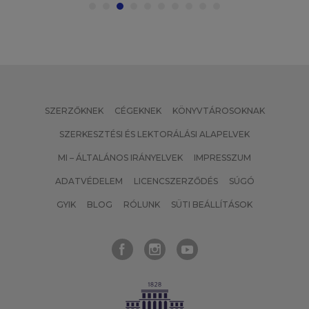
SZERZŐKNEK
CÉGEKNEK
KÖNYVTÁROSOKNAK
SZERKESZTÉSI ÉS LEKTORÁLÁSI ALAPELVEK
MI – ÁLTALÁNOS IRÁNYELVEK
IMPRESSZUM
ADATVÉDELEM
LICENCSZERZŐDÉS
SÚGÓ
GYIK
BLOG
RÓLUNK
SÜTI BEÁLLÍTÁSOK