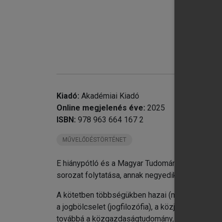
chevron_right
Gr
chevron_right
Gr
chevron_right
Gy
chevron_right
Gy
chevron_right
He
chevron_right
He
chevron_right
He
Kiadó:
Akadémiai Kiadó
chevron_right
He
Online megjelenés éve:
2025
chevron_right
He
ISBN:
978 963 664 167 2
MŰVELŐDÉSTÖRTÉNET
E hiánypótló és a Magyar Tudományos Akadémia f
chevron_right
Jo
sorozat folytatása, annak negyedik kötete.
chevron_right
Jó
chevron_right
Ka
A kötetben többségükben hazai (magyarországi),
chevron_right
Ka
a jogbölcselet (jogfilozófia), a közjog (korabeli
továbbá a közgazdaságtudomány, a statisztika 
chevron_right
Ka