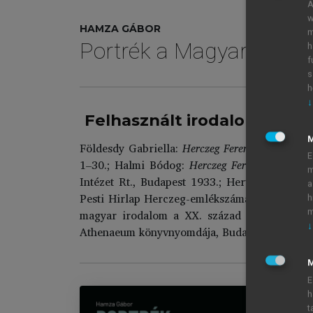
A
w
HAMZA GÁBOR
m
Portrék a Magyar Tudom
h
f
s
h
↓
Felhasznált irodalom
Földesdy Gabriella:
Herczeg Ferenc-kalauz.
Kair
E
1–30.; Halmi Bódog:
Herczeg Ferenc, az író és
m
Intézet Rt., Budapest 1933.; Hertelendy Istvá
a
Pesti Hirlap Herczeg-emlékszáma.
Pesti Hírlap
h
magyar irodalom a XX. század első harmad
m
↓
Athenaeum könyvnyomdája, Budapest 1925.
M
E
h
t