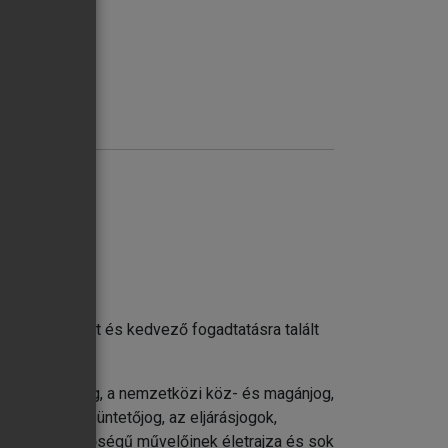
. évben indult és kedvező fogadtatásra talált
net, a magánjog, a nemzetközi köz- és magánjog,
gatási jog, a büntetőjog, az eljárásjogok,
agasló jelentőségű művelőinek életrajza és sok