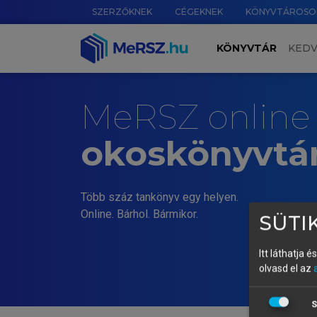
SZERZŐKNEK
CÉGEKNEK
KÖNYVTÁROSO
KÖNYVTÁR
KED
MeRSZ online
okoskönyvtá
Több száz tankönyv egy helyen.
Online. Bárhol. Bármikor.
SÜTIK
Itt láthatja 
olvasd el az
S