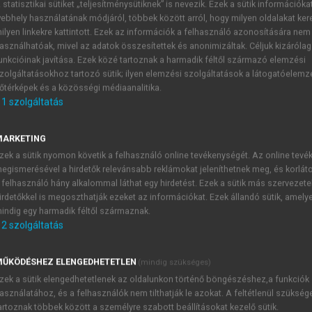
 statisztikai sütiket „teljesítménysütiknek” is nevezik. Ezek a sütik információka
ebhely használatának módjáról, többek között arról, hogy milyen oldalakat kere
ilyen linkekre kattintott. Ezek az információk a felhasználó azonosítására nem
ányos Akadémia tagjairól IV.
asználhatóak, mivel az adatok összesítettek és anonimizáltak. Céljuk kizáróla
unkcióinak javítása. Ezek közé tartoznak a harmadik féltől származó elemzési
zolgáltatásokhoz tartozó sütik; ilyen elemzési szolgáltatások a látogatóelemz
őtérképek és a közösségi médiaanalitika.
1
szolgáltatás
MARKETING
osz, Budapest 2016.; Futó Jenő: Herczeg Ferenc. In:
Irodalom
zek a sütik nyomon követik a felhasználó online tevékenységét. Az online tev
 az ember.
Magánkiadás, Budapest 1932.;
Herczeg Ferenc emlék
egismerésével a hirdetők relevánsabb reklámokat jeleníthetnek meg, és korlát
n (szerk.):
Az írófejedelem életregénye. A 80 éves Herczeg Feren
 felhasználó hány alkalommal láthat egy hirdetést. Ezek a sütik más szervezete
55. évfolyam (1933) 38. szám.;
Pintér Jenő magyar irodalomtör
irdetőkkel is megoszthatják ezeket az információkat. Ezek állandó sütik, amely
ában. Stephaneum nyomda és könyvkiadó, Budapest 1941.; 
indig egy harmadik féltől származnak.
2
szolgáltatás
ŰKÖDÉSHEZ ELENGEDHETETLEN
(mindig szükséges)
zek a sütik elengedhetetlenek az oldalunkon történő böngészéshez,a funkciók
TARTALOMJEGYZÉK
asználatához, és a felhasználók nem tilthatják le azokat. A feltétlenül szükség
artoznak többek között a személyre szabott beállításokat kezelő sütik.