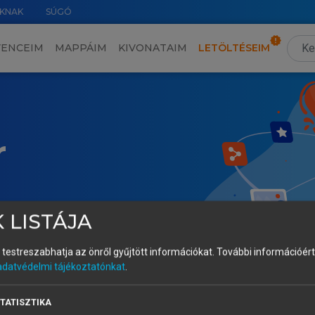
KNAK
SÚGÓ
VENCEIM
MAPPÁIM
KIVONATAIM
LETÖLTÉSEIM
r
 LISTÁJA
és testreszabhatja az önről gyűjtött információkat.
További információért 
adatvédelmi tájékoztatónkat
.
TATISZTIKA