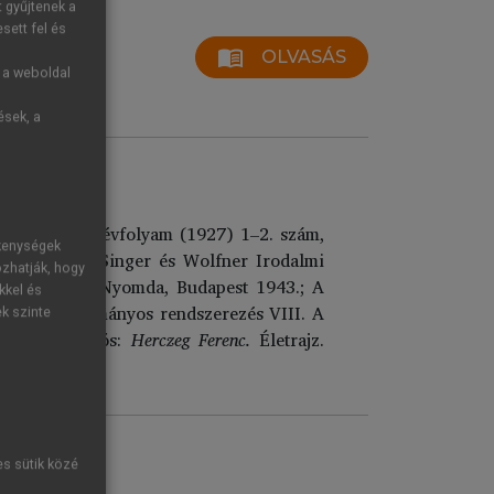
t gyűjtenek a
sett fel és
menu_book
OLVASÁS
g a weboldal
ések, a
történet
. 16. évfolyam (1927) 1–2. szám,
ékenységek
ezései.
I–II. Singer és Wolfner Irodalmi
ozhatják, hogy
c.
Hungária Nyomda, Budapest 1943.; A
kkel és
ténete.
Tudományos rendszerezés VIII. A
ek szinte
Surányi Miklós:
Herczeg Ferenc.
Életrajz.
es sütik közé