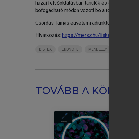
hazai felsőoktatásban tanulók és az onlinemark
befogadható módon vezeti be a téma iránt érdek
Csordás Tamás egyetemi adjunktus, Budapesti
Hivatkozás:
https://mersz.hu/liska-az-online-ma
BIBTEX
ENDNOTE
MENDELEY
ZOTERO
TOVÁBB A KÖNYVT