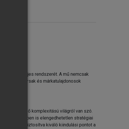
atformjait, teljes rendszerét. A mű nemcsak
kségi munkatársak és márkatulajdonosok
tozó és növekvő komplexitású világról van szó.
ine marketingben is elengedhetetlen stratégiai
sszal, így biztosítva kiváló kiindulási pontot a