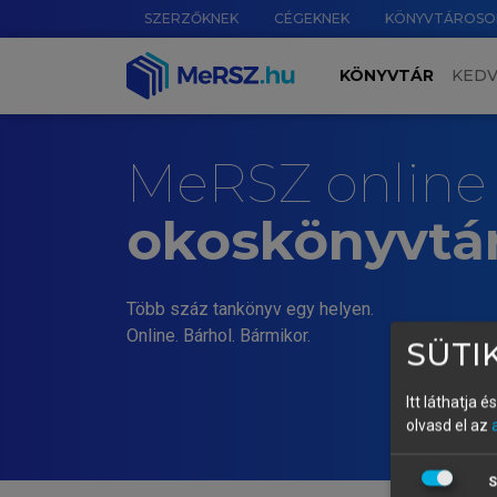
SZERZŐKNEK
CÉGEKNEK
KÖNYVTÁROSO
KÖNYVTÁR
KED
MeRSZ online
okoskönyvtá
Több száz tankönyv egy helyen.
Online. Bárhol. Bármikor.
SÜTIK
Itt láthatja 
olvasd el az
S