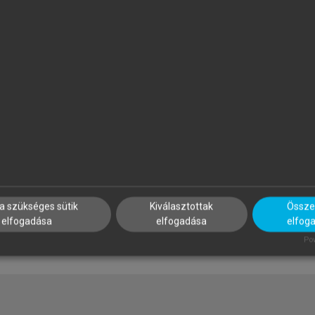
ERNSCHÜTZ MÁRIA, DEÉS
LŐRINCZ KATALIN, SULYOK J
ZILVIA, KENÉZ ANDRÁS (SZERK.)
(SZERK.)
arketing esettanulmányok
Turizmusmarketing
a szükséges sütik
Kiválasztottak
Összes
elfogadása
elfogadása
elfog
Pow