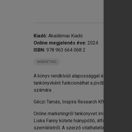
chevron_right
Kiadó:
Akadémiai Kiadó
chevron_right
Online megjelenés éve:
2024
chevron_right
ISBN:
978 963 664 068 2
chevron_right
4.
MARKETING
chevron_right
5.
chevron_right
6.
A könyv rendkívüli alapossággal és számos rele
7.
tankönyvként funkcionálhat a jövőben, hanem 
8.
számára.
Géczi Tamás, Inspira Research Kft.
Online marketingről tankönyvet írni bátor váll
Liska Fanny kötete hiánypótló, átfogó képet fes
szemléletről. A szerző vitathatatlan erénye, ho