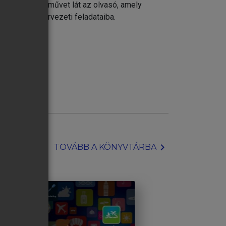
yével megírt művet lát az olvasó, amely
maiba és szervezeti feladataiba.
chevron_right
TOVÁBB A KÖNYVTÁRBA