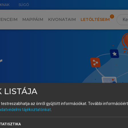
KNAK
SÚGÓ
VENCEIM
MAPPÁIM
KIVONATAIM
LETÖLTÉSEIM
r
 LISTÁJA
és testreszabhatja az önről gyűjtött információkat.
További információért 
adatvédelmi tájékoztatónkat
.
TATISZTIKA