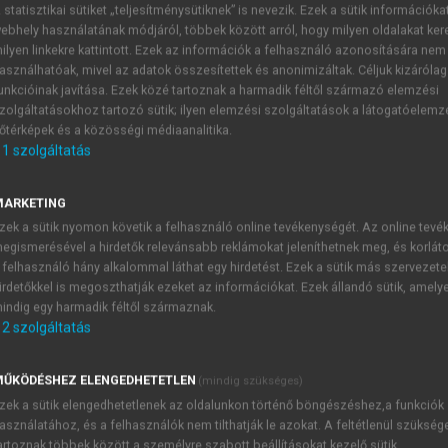
 statisztikai sütiket „teljesítménysütiknek” is nevezik. Ezek a sütik információka
ebhely használatának módjáról, többek között arról, hogy milyen oldalakat kere
ilyen linkekre kattintott. Ezek az információk a felhasználó azonosítására nem
jai
asználhatóak, mivel az adatok összesítettek és anonimizáltak. Céljuk kizáróla
unkcióinak javítása. Ezek közé tartoznak a harmadik féltől származó elemzési
zolgáltatásokhoz tartozó sütik; ilyen elemzési szolgáltatások a látogatóelemz
őtérképek és a közösségi médiaanalitika.
1
szolgáltatás
Fizetett médiacsatornák (Paid)
MARKETING
etingcsatornákhoz nyúlhat a kereskedő, ahol pénzt fizet az
zek a sütik nyomon követik a felhasználó online tevékenységét. Az online tev
etnek hagyományos hirdetések is, mint a tévé- vagy rádióre
egismerésével a hirdetők relevánsabb reklámokat jeleníthetnek meg, és korlát
etések és más fizetett megjelenések.
 felhasználó hány alkalommal láthat egy hirdetést. Ezek a sütik más szervezete
irdetőkkel is megoszthatják ezeket az információkat. Ezek állandó sütik, amely
indig egy harmadik féltől származnak.
2
szolgáltatás
TARTALOMJEGYZÉK
ŰKÖDÉSHEZ ELENGEDHETETLEN
(mindig szükséges)
zek a sütik elengedhetetlenek az oldalunkon történő böngészéshez,a funkciók
 online marketing alapjai
asználatához, és a felhasználók nem tilthatják le azokat. A feltétlenül szükség
presszum
artoznak többek között a személyre szabott beállításokat kezelő sütik.