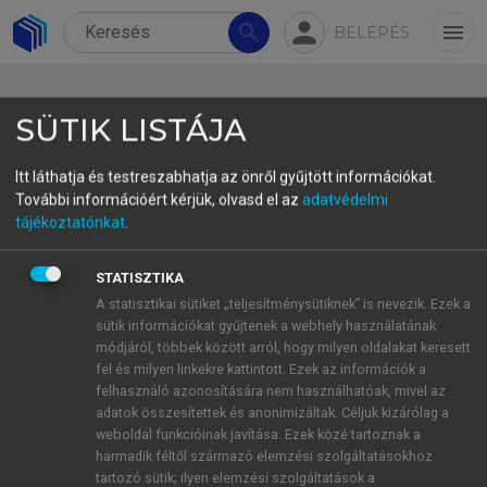
person
search
menu
BELÉPÉS
SÜTIK LISTÁJA
Itt láthatja és testreszabhatja az önről gyűjtött információkat.
További információért kérjük, olvasd el az
adatvédelmi
3. A kivétel gyengíti a szabályt?
tájékoztatónkat
.
A határozott leírást tartalmazó ómagyar főnévi
STATISZTIKA
kifejezésekkel foglalkozó egyik korai
A statisztikai sütiket „teljesítménysütiknek” is nevezik. Ezek a
tanulmányomban bemutattam egy problémás
sütik információkat gyűjtenek a webhely használatának
példacsoportot. Olyan esetekről van szó,
módjáról, többek között arról, hogy milyen oldalakat keresett
fel és milyen linkekre kattintott. Ezek az információk a
amelyekben a névelő hiányára nem találtam
felhasználó azonosítására nem használhatóak, mivel az
kielégítő magyarázatot a kutatás során felállított
adatok összesítettek és anonimizáltak. Céljuk kizárólag a
modell feltételei mentén (
Egedi 2011
, 122).
weboldal funkcióinak javítása. Ezek közé tartoznak a
harmadik féltől származó elemzési szolgáltatásokhoz
tartozó sütik; ilyen elemzési szolgáltatások a