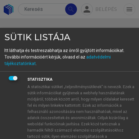
person
search
menu
BELÉPÉS
SÜTIK LISTÁJA
Itt láthatja és testreszabhatja az önről gyűjtött információkat.
További információért kérjük, olvasd el az
adatvédelmi
5.1. Névelő (nem-egyedi)
tájékoztatónkat
.
köznevekkel
STATISZTIKA
Imre Samu szerint tehát „melléknévi jelző előtt
A statisztikai sütiket „teljesítménysütiknek” is nevezik. Ezek a
sütik információkat gyűjtenek a webhely használatának
általában névelőt találunk, ha a szerkezet kifejezte
módjáról, többek között arról, hogy milyen oldalakat keresett
fogalom határozott”. Vagyis egy jelző jelenléte
fel és milyen linkekre kattintott. Ezek az információk a
elvileg nem befolyásolja a névelőhasználat
felhasználó azonosítására nem használhatóak, mivel az
legtriviálisabb szabályát: nem várunk névelőt
adatok összesítettek és anonimizáltak. Céljuk kizárólag a
weboldal funkcióinak javítása. Ezek közé tartoznak a
határozatlan kifejezések mellett (18), viszont a
harmadik féltől származó elemzési szolgáltatásokhoz
névelő jelzi, ha egy főnévi kifejezés határozott
tartozó sütik; ilyen elemzési szolgáltatások a