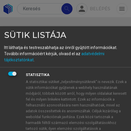
person
search
menu
BELÉPÉS
SÜTIK LISTÁJA
Itt láthatja és testreszabhatja az önről gyűjtött információkat.
További információért kérjük, olvasd el az
adatvédelmi
1. Bevezetés
tájékoztatónkat
.
E tanulmány azt vizsgálja, hogy a magyarban a
STATISZTIKA
fejvégű SOV mondatszerkezet fejkezdetűvé válása
A statisztikai sütiket „teljesítménysütiknek” is nevezik. Ezek a
során hogyan váltotta fel az uráli, illetve ugor
sütik információkat gyűjtenek a webhely használatának
alapnyelvből örökölt igeneves határozói
módjáról, többek között arról, hogy milyen oldalakat keresett
fel és milyen linkekre kattintott. Ezek az információk a
alárendelést a véges, másként finit alárendelés;
felhasználó azonosítására nem használhatóak, mivel az
milyen kiinduló szerkezetből, milyen lépésekkel
adatok összesítettek és anonimizáltak. Céljuk kizárólag a
alakult ki az időjeles igét tartalmazó határozói
weboldal funkcióinak javítása. Ezek közé tartoznak a
mellékmondat. A vizsgálat a véges időhatározói
harmadik féltől származó elemzési szolgáltatásokhoz
tartozó sütik; ilyen elemzési szolgáltatások a