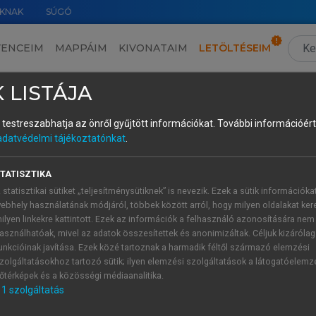
KNAK
SÚGÓ
VENCEIM
MAPPÁIM
KIVONATAIM
LETÖLTÉSEIM
II. Igéből igei affixum – a grammatikalizáció ritka esete uráli nyelvekben
›
2. Igéből aspektusjel
 LISTÁJA
és testreszabhatja az önről gyűjtött információkat.
További információért 
adatvédelmi tájékoztatónkat
.
m: kamassz
TATISZTIKA
 rokona. Az Altaj és a Szaján hegység vidékén beszélt nyelve
 statisztikai sütiket „teljesítménysütiknek” is nevezik. Ezek a sütik információka
 nyelvként. A többi már korábban beolvadt különböző tör
ebhely használatának módjáról, többek között arról, hogy milyen oldalakat kere
beli Abalakovo faluban ötven volt, de közülük már csak n
ilyen linkekre kattintott. Ezek az információk a felhasználó azonosítására nem
asználhatóak, mivel az adatok összesítettek és anonimizáltak. Céljuk kizáróla
unkcióinak javítása. Ezek közé tartoznak a harmadik féltől származó elemzési
s Alexander Castrén gyűjtött tetemes mennyiségű anyagot, 19
zolgáltatásokhoz tartozó sütik; ilyen elemzési szolgáltatások a látogatóelemz
yetem könyvtárában őrzik, hagyatékának egy részét Anton Schie
őtérképek és a közösségi médiaanalitika.
1
alá (1944).
1
szolgáltatás
lításával jutott el Gerson Klumpp a következő megállapításig