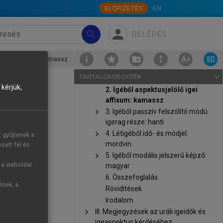
Szerkesztői bevezetés
ELŐFIZETÉS
EN
chevron_right
I. Nyugat-uráli alapnyelv: egy
hangtörténetileg problematikus
person
search
BELÉPÉS
feltevés
chevron_right
II. Igéből igei affixum – a
grammatikalizáció ritka esete uráli
ölő igei affixum: kamassz
nyelvekben
navigate_next
TARTALOMJEGYZÉK
1. Bevezetés
kérjük,
2. Igéből aspektusjelölő igei
affixum: kamassz
chevron_right
3. Igéből passzív felszólító módú
igerag része: hanti
k közül ez az
chevron_right
4. Létigéből idő- és módjel:
t gyűjtenek a
ök és mongol
mordvin
sett fel és
yolc idősebb
chevron_right
5. Igéből modális jelszerű képző:
g a weboldal
magyar
6. Összefoglalás
14-ben pedig
ések, a
Rövidítések
fner adta ki
Irodalom
chevron_right
III. Megjegyzések az uráli igeidők és
: „A kamassz
igeaspektus kérdéséhez