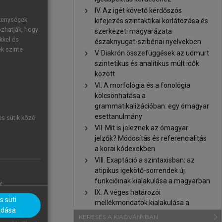
 aspektuális
chevron_right
IV. Az igét követő kérdőszós
ékenységek
kifejezés szintaktikai korlátozása és
ozhatják, hogy
szerkezeti magyarázata
002), többek
kkel és
északnyugat-szibériai nyelvekben
ge (ilyenkor
ek szinte
chevron_right
V. Diakrón összefüggések az udmurt
szintetikus és analitikus múlt idők
között
chevron_right
VI. A morfológia és a fonológia
kölcsönhatása a
grammatikalizációban: egy ómagyar
esettanulmány
es sütik közé
chevron_right
VII. Mit is jeleznek az ómagyar
jelzők? Módosítás és referencialitás
a korai kódexekben
chevron_right
VIII. Exaptáció a szintaxisban: az
atipikus igekötő-sorrendek új
funkcióinak kialakulása a magyarban
z.
chevron_right
IX. A véges határozói
 süti
mellékmondatok kialakulása a
tségre utalás
adása
magyarban
navigate_next
KERESÉS A KIADVÁNYBAN
 ezelőtt így