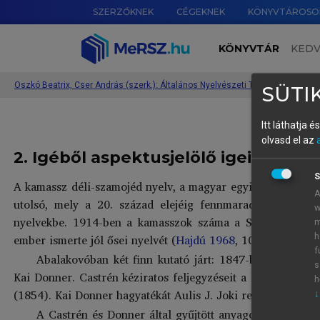
SZERZŐKNEK
CÉGEKNEK
KÖNYVTÁROSO
KÖNYVTÁR
KED
Oszkó Beatrix, Cser András (szerk.): Általános Nyelvészeti Tanulmányok XXXVII.
›
SÜTIK
Itt láthatja 
olvasd el az
2. Igéből aspektusjelölő igei affixu
S
A kamassz déli-szamojéd nyelv, a magyar egyik legtávolabbi
A
utolsó, mely a 20. század elejéig fennmaradt szamojéd
w
nyelvekbe. 1914-ben a kamasszok száma a Szaján hegység
m
ember ismerte jól ősei nyelvét (
Hajdú 1968
, 10).
h
f
Abalakovóban két finn kutató járt: 1847-ben Matthia
s
Kai Donner. Castrén kéziratos feljegyzéseit a Helsinki Eg
h
(1854). Kai Donner hagyatékát Aulis J. Joki rendezte sajtó 
↓
A Castrén és Donner által gyűjtött anyagok összehason