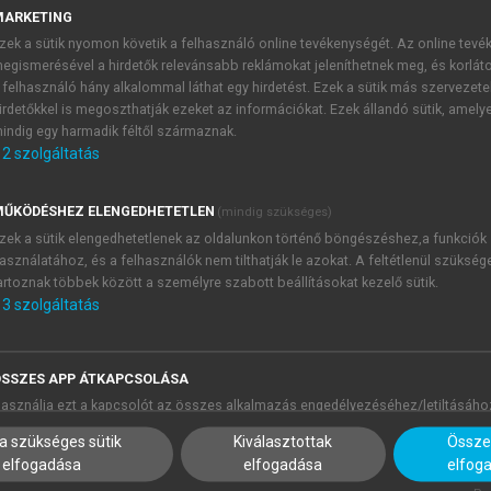
mmatikalizációt, amelynek során első lépésben teljes igék
MARKETING
2
(2005b, 195).
zek a sütik nyomon követik a felhasználó online tevékenységét. Az online tev
egismerésével a hirdetők relevánsabb reklámokat jeleníthetnek meg, és korlát
t, amikor a kamassz konverbumos szerkezeteket vizsgálta (2
 felhasználó hány alkalommal láthat egy hirdetést. Ezek a sütik más szervezete
szerepelnek. A konverbumhoz kapcsolódhat teljes ragozott i
irdetőkkel is megoszthatják ezeket az információkat. Ezek állandó sütik, amely
ot):
indig egy harmadik féltől származnak.
2
szolgáltatás
ŰKÖDÉSHEZ ELENGEDHETETLEN
(mindig szükséges)
zek a sütik elengedhetetlenek az oldalunkon történő böngészéshez,a funkciók
asználatához, és a felhasználók nem tilthatják le azokat. A feltétlenül szükség
artoznak többek között a személyre szabott beállításokat kezelő sütik.
3
szolgáltatás
SSZES APP ÁTKAPCSOLÁSA
asználja ezt a kapcsolót az összes alkalmazás engedélyezéséhez/letiltásáho
a szükséges sütik
Kiválasztottak
Összes
 Eredeti jelentésükből csak a folyamatosságra vagy befejezet
elfogadása
elfogadása
elfog
eket fejeznek ki. A jelenség eredetéről Klumpp húsz évvel