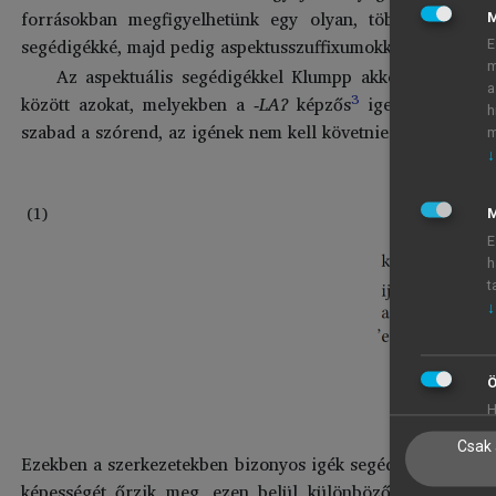
forrásokban megfigyelhetünk egy olyan, többlépcsős gra
segédigékké, majd pedig aspektusszuffixumokká alakulnak” 
E
m
Az aspektuális segédigékkel Klumpp akkor találkozot
a
3
között azokat, melyekben a
‑LAʔ
képzős
igenévi alakok 
h
szabad a szórend, az igének nem kell követnie a konverbum
m
↓
(1)
M
E
h
t
↓
Ö
H
Csak 
Ezekben a szerkezetekben bizonyos igék segédigékké válnak.
képességét őrzik meg, ezen belül különböző akcióminőség