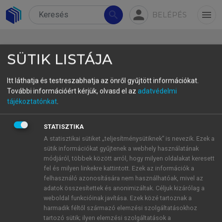
person
search
menu
BELÉPÉS
SÜTIK LISTÁJA
Itt láthatja és testreszabhatja az önről gyűjtött információkat.
További információért kérjük, olvasd el az
adatvédelmi
5.1. Tudománytörténeti
tájékoztatónkat
.
áttekintés
STATISZTIKA
Azt, hogy a magyar a képességet, lehetőséget
A statisztikai sütiket „teljesítménysütiknek” is nevezik. Ezek a
sütik információkat gyűjtenek a webhely használatának
nemcsak segédigével, hanem toldalékkal is ki tudja
módjáról, többek között arról, hogy milyen oldalakat keresett
fejezni, már az első nyelvtanírók is szóvá tették.
fel és milyen linkekre kattintott. Ezek az információk a
Szenczi Molnár Albert latin nyelvű
felhasználó azonosítására nem használhatóak, mivel az
grammatikájában 1610-ben ezt írta (C. Vladár
adatok összesítettek és anonimizáltak. Céljuk kizárólag a
weboldal funkcióinak javítása. Ezek közé tartoznak a
Zsuzsa fordításában): „A
hat
és
het
szócskák révén
harmadik féltől származó elemzési szolgáltatásokhoz
minden igéből létrehozható lehetőséget kifejező
tartozó sütik; ilyen elemzési szolgáltatások a