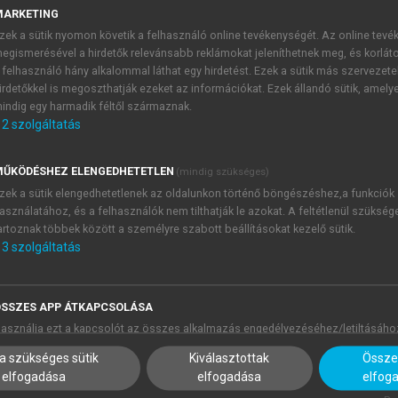
nt meg, a magyar és a mordvin a távoli ősmagyar ill. ősmordv
MARKETING
k szétválása után. Ez utóbbi toldalék a 20. századra már ki
zek a sütik nyomon követik a felhasználó online tevékenységét. Az online tev
függés annyiban lehetséges, hogy agglutináló nyelvekről van
egismerésével a hirdetők relevánsabb reklámokat jeleníthetnek meg, és korlát
 felhasználó hány alkalommal láthat egy hirdetést. Ezek a sütik más szervezete
álása. Az „igéből igei affixum” változás azonban ritka kivéte
irdetőkkel is megoszthatják ezeket az információkat. Ezek állandó sütik, amely
k szempontból az uráli nyelvcsalád egyik legszintetikus
indig egy harmadik féltől származnak.
2
szolgáltatás
yik az, hogy az alapige, mely a grammatikalizáció során aff
tikája különbözik. A kamasszban konkrét, mozgást vagy mozd
ŰKÖDÉSHEZ ELENGEDHETETLEN
(mindig szükséges)
áltak először aspektusjelölő (folyamatos vagy befejezett) segéd
zek a sütik elengedhetetlenek az oldalunkon történő böngészéshez,a funkciók
melyben a konverbumképző és a segédige összeolvadása után 
asználatához, és a felhasználók nem tilthatják le azokat. A feltétlenül szükség
artoznak többek között a személyre szabott beállításokat kezelő sütik.
nkrét jelentésű teljes igék és az aspektusjelölő segédigék t
3
szolgáltatás
tében igei affixum keletkezett. A hanti
‑mOs-
toldalék a passz
deti, necesszív, szükségszerűséget kifejező jelentését. A m
zni ’hatással van valamire’, míg a toldaléknak modális je
SSZES APP ÁTKAPCSOLÁSA
zációs szakirodalom ezt a jelenséget divergencia néven isme
asználja ezt a kapcsolót az összes alkalmazás engedélyezéséhez/letiltásáho
 a mordvin jelenség, melynek során a segédigeként funkcionál
a szükséges sütik
Kiválasztottak
Összes
lenni’ ige megőrizte jelentését, de használata jelentősen vis
elfogadása
elfogadása
elfog
 pedig csak a képzett alakjai élnek tovább önálló lexémaként.