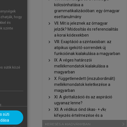
in időben, a
kölcsönhatása a
 is kopott a
grammatikalizációban: egy ómagyar
ékenységek
esettanulmány
 szó, melyek
ozhatják, hogy
kkel és
chevron_right
VII. Mit is jeleznek az ómagyar
lnek számít a
ek szinte
jelzők? Módosítás és referencialitás
abb nyelve –
a korai kódexekben
chevron_right
VIII. Exaptáció a szintaxisban: az
ixummá vált,
atipikus igekötő-sorrendek új
ulatlanságot
funkcióinak kialakulása a magyarban
igévé, majd a
chevron_right
IX. A véges határozói
mellékmondatok kialakulása a
a fonológiai
es sütik közé
magyarban
ovább élnek a
chevron_right
X. Függetlenedett (inszubordinált)
ív felszólító
mellékmondatok keletkezése a
agyarban a
hat
magyarban
lentése van,
chevron_right
XI. A glottalizáció és az aspiráció
ri (
Hopper–
ugyanaz lenne?
z.
chevron_right
XII. A védikus óind ókas- + √kṛ
ó múlt idejű
 süti
kifejezés értelmezése és a
szaszorult. A
adása
funkcióigés szerkezetek története
navigate_next
KERESÉS A KIADVÁNYBAN