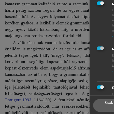
kamassz grammatikalizáció szinte a szemünk láttára törté
hanti pedig szintén régen, de az egyes hanti nyelvjáráso
E
használatból. Az egyes folyamatok közti tipológiai össze
m
a
körében gyakori a lexikális elemek grammatikai toldalékká v
h
négy nyelv közül háromban, míg a mordvinban – mely so
m
majdhogynem rendszerszerűen fordul elő.
↓
A változásoknak vannak közös tulajdonságai is. Az eg
önállóan is megőrződött, de az ige és az affixum szeman
M
jelentő teljes igék (’áll’, ’megy’, ’fekszik’, ’dob’ stb.) v
E
konverbum+segédige kapcsolatból ragozott igealak lett, 
h
t
kopást elszenvedő elem aspektusjelölő affixummá vált. A ko
↓
kamasszban az után is, hogy a grammatikalizáció következ
módú igei személyrag része, alapigéje pedig megőrizte ere
ige jelentését leginkább tautológiával lehet megfogalma
Ö
lehetőséget, szükségszerűséget fejez ki. A grammatikali
H
Traugott 1993
, 116–120). A fentiektől némileg különbözik
Csak 
létige grammatizálódott, más szerkezetekben az
uľems
’
módjellé vált ’akar, szándékszik, szeretne’ jelentésű igének