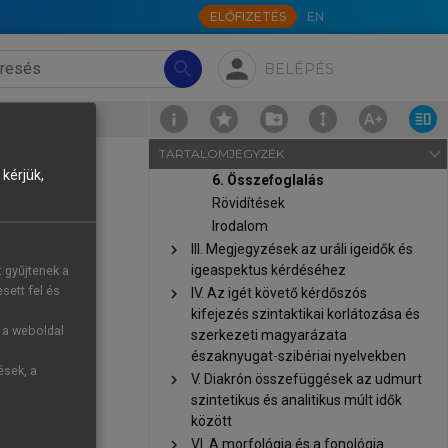
2. Igéből aspektusjelölő igei
ELŐFIZETÉS
EN
affixum: kamassz
chevron_right
3. Igéből passzív felszólító módú
person
search
BELÉPÉS
igerag része: hanti
chevron_right
4. Létigéből idő- és módjel:
mordvin
 Összefoglalás
chevron_right
5. Igéből modális jelszerű képző:
navigate_next
TARTALOMJEGYZÉK
magyar
kérjük,
6. Összefoglalás
Rövidítések
Irodalom
chevron_right
III. Megjegyzések az uráli igeidők és
an frissített
igeaspektus kérdéséhez
t gyűjtenek a
ól mint olyan
sett fel és
chevron_right
IV. Az igét követő kérdőszós
ket tartotta
kifejezés szintaktikai korlátozása és
sek« hasonló
g a weboldal
szerkezeti magyarázata
 összetevőik
északnyugat-szibériai nyelvekben
ések, a
chevron_right
V. Diakrón összefüggések az udmurt
szintetikus és analitikus múlt idők
etét ismerem
között
tek végbe. A
chevron_right
VI. A morfológia és a fonológia