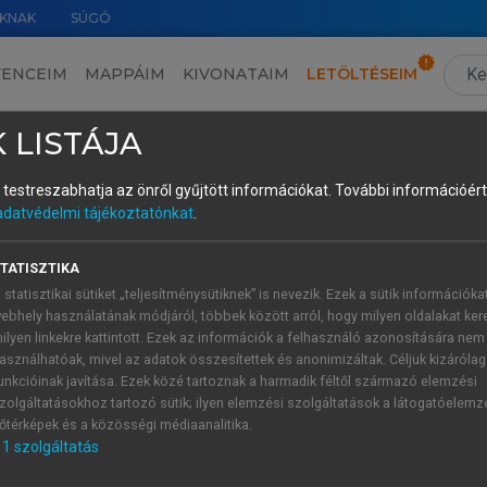
KNAK
SÚGÓ
VENCEIM
MAPPÁIM
KIVONATAIM
LETÖLTÉSEIM
VII.
›
II. Igéből igei affixum – a grammatikalizáció ritka esete uráli nyelvekben
›
6.
 LISTÁJA
és testreszabhatja az önről gyűjtött információkat.
További információért 
adatvédelmi tájékoztatónkat
.
TATISZTIKA
l szóló monográfiáját. A magyar kiadás (1997) alapja az 1983-b
 statisztikai sütiket „teljesítménysütiknek” is nevezik. Ezek a sütik információka
fordításhoz írt előszavában szót ejtsen a grammatikalizációr
ebhely használatának módjáról, többek között arról, hogy milyen oldalakat kere
rierje könyvének születése után kezdődött. Bynon a következő
ilyen linkekre kattintott. Ezek az információk a felhasználó azonosítására nem
 hogy teljesen különböző nyelvekben az efféle »újraértelmezé
asználhatóak, mivel az adatok összesítettek és anonimizáltak. Céljuk kizáróla
unkcióinak javítása. Ezek közé tartoznak a harmadik féltől származó elemzési
alapvetően kognitív és pragmatikai természetűek, így bizonyos
zolgáltatásokhoz tartozó sütik; ilyen elemzési szolgáltatások a látogatóelemz
őtérképek és a közösségi médiaanalitika.
elenségeit, mert ennek a nyelvcsaládnak a nyelveit és történ
1
szolgáltatás
i összefüggés, különböző időben és nyelvi környezetben men