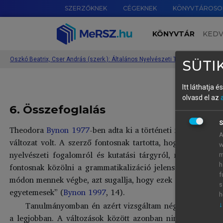
SZERZŐKNEK
CÉGEKNEK
KÖNYVTÁROSO
KÖNYVTÁR
KED
Oszkó Beatrix, Cser András (szerk.): Általános Nyelvészeti Tanulmányok XXX
SÜTIK
Itt láthatja 
olvasd el az
6. Összefoglalás
S
Theodora
Bynon 1977
-ben adta ki a történeti nyelvészetrő
A
változat volt. A szerző fontosnak tartotta, hogy a magyar 
w
nyelvészeti fogalomról és kutatási tárgyról, melynek kar
m
fontosnak közölni a grammatikalizáció jelenségéről: „Az,
h
f
módon mennek végbe, azt sugallja, hogy ezek a folyamatok 
s
egyetemesek” (
Bynon 1997
, 14).
h
Tanulmányomban én azért vizsgáltam négy uráli nyelv j
↓
a legjobban. A változások között azonban nincs genetika