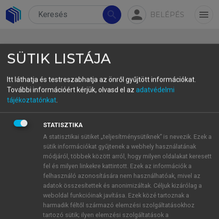
person
search
menu
BELÉPÉS
SÜTIK LISTÁJA
Itt láthatja és testreszabhatja az önről gyűjtött információkat.
További információért kérjük, olvasd el az
adatvédelmi
2. A tanulmányban vizsgált
tájékoztatónkat
.
északnyugat-szibériai nyelvek
STATISZTIKA
és adatok
A statisztikai sütiket „teljesítménysütiknek” is nevezik. Ezek a
sütik információkat gyűjtenek a webhely használatának
Ahogyan arra a korábbiakban utaltam, a tanulmány
módjáról, többek között arról, hogy milyen oldalakat keresett
a tundrai nyenyec, az erdei enyec, a nganaszan és
fel és milyen linkekre kattintott. Ezek az információk a
a dolgán nyelvek szintaktikai szerkezetét vizsgálja.
felhasználó azonosítására nem használhatóak, mivel az
adatok összesítettek és anonimizáltak. Céljuk kizárólag a
E nyelvek két különböző nyelvcsaládhoz tartoznak:
weboldal funkcióinak javítása. Ezek közé tartoznak a
a tundrai nyenyecet, az erdei enyecet és a
harmadik féltől származó elemzési szolgáltatásokhoz
nganaszant az uráli nyelvcsalád szamojéd ágához
tartozó sütik; ilyen elemzési szolgáltatások a