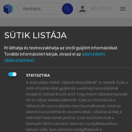
person
search
menu
BELÉPÉS
SÜTIK LISTÁJA
Itt láthatja és testreszabhatja az önről gyűjtött információkat.
További információért kérjük, olvasd el az
adatvédelmi
2. Főnevek toldalékká válása a
tájékoztatónkat
.
magyar nyelv történetének
STATISZTIKA
korai stádiumaiban
A statisztikai sütiket „teljesítménysütiknek” is nevezik. Ezek a
sütik információkat gyűjtenek a webhely használatának
Amint az tudvalevő, a magyar nyelv történetében
módjáról, többek között arról, hogy milyen oldalakat keresett
számos toldalék alakult ki önálló szavak (többnyire
fel és milyen linkekre kattintott. Ezek az információk a
főnevek) különböző alakjaiból. Ide tartozik az
felhasználó azonosítására nem használhatóak, mivel az
adatok összesítettek és anonimizáltak. Céljuk kizárólag a
esetragok egy tetemes része, de más névszói ragok
weboldal funkcióinak javítása. Ezek közé tartoznak a
és képzők is (
‑ban/‑ben, -ba/‑be,-ból/‑ből, -ról/‑ről, -
harmadik féltől származó elemzési szolgáltatásokhoz
tól/‑től, -nál/‑nél, -ra/‑re, -val/‑vel, -hoz/‑hez/‑höz, -
tartozó sütik; ilyen elemzési szolgáltatások a