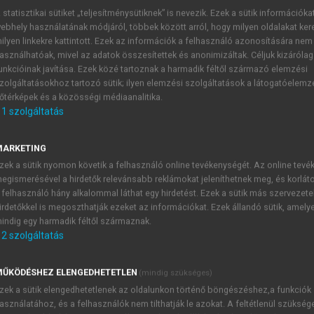
 statisztikai sütiket „teljesítménysütiknek” is nevezik. Ezek a sütik információka
ebhely használatának módjáról, többek között arról, hogy milyen oldalakat kere
MÓNIKA, VÁGÁSI TÜNDE (SZERK.)
ilyen linkekre kattintott. Ezek az információk a felhasználó azonosítására nem
ációkezelés, alkalmazhatóság II
asználhatóak, mivel az adatok összesítettek és anonimizáltak. Céljuk kizáróla
unkcióinak javítása. Ezek közé tartoznak a harmadik féltől származó elemzési
zolgáltatásokhoz tartozó sütik; ilyen elemzési szolgáltatások a látogatóelemz
őtérképek és a közösségi médiaanalitika.
1
szolgáltatás
MARKETING
zek a sütik nyomon követik a felhasználó online tevékenységét. Az online tev
Bevezetés
egismerésével a hirdetők relevánsabb reklámokat jeleníthetnek meg, és korlát
 felhasználó hány alkalommal láthat egy hirdetést. Ezek a sütik más szervezete
ében részt vevő fogorvostan-hallgatók számára a magya
irdetőkkel is megoszthatják ezeket az információkat. Ezek állandó sütik, amely
tása és biztonsága szempontjából kiemelten fontos szerepe van
indig egy harmadik féltől származnak.
ói irányítással és felügyelettel végzett „tancélos betegellátás”
2
szolgáltatás
tása messzemenőkig látható az órákon: a hallgatók érdeklőd
egekkel és asszisztensekkel folytatott kommunikáció – a képzés
ŰKÖDÉSHEZ ELENGEDHETETLEN
(mindig szükséges)
zek a sütik elengedhetetlenek az oldalunkon történő böngészéshez,a funkciók
asználatához, és a felhasználók nem tilthatják le azokat. A feltétlenül szükség