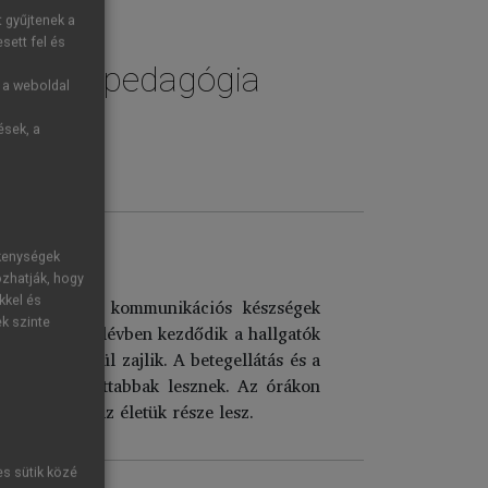
t gyűjtenek a
sett fel és
I. Nyelvpedagógia
g a weboldal
ések, a
ékenységek
ozhatják, hogy
kkel és
r szaknyelvi kommunikációs készségek
ek szinte
. A hatodik félévben kezdődik a hallgatók
 keretein belül zajlik. A betegellátás és a
őbbek, nyitottabbak lesznek. Az órákon
ük végéig – az életük része lesz.
es sütik közé