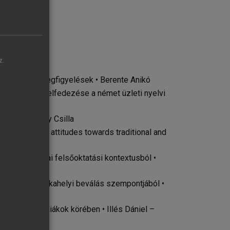
vpedagógia
z.
ához fűződő megfigyelések • Berente Anikó
ban és azok felfedezése a német üzleti nyelvi
kban • Csobády Csilla
and students’ attitudes towards traditional and
ciók az európai felsőoktatási kontextusból •
izsgálata a munkahelyi beválás szempontjából •
zépiskolás diákok körében • Illés Dániel –