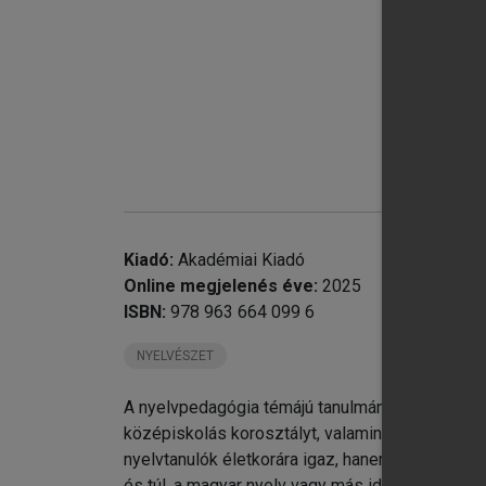
chevron_right
B2
Hu
chevron_right
Th
chevron_right
Mo
chevron_right
Kiadó:
Akadémiai Kiadó
chevron_right
Eg
Online megjelenés éve:
2025
chevron_right
Fo
ISBN:
978 963 664 099 6
co
chevron_right
A 
NYELVÉSZET
An
chevron_right
A 
A nyelvpedagógia témájú tanulmányok olyan empi
Gy
középiskolás korosztályt, valamint a felsőokta
chevron_right
Me
nyelvtanulók életkorára igaz, hanem a vizsgálato
chevron_right
Or
és túl, a magyar nyelv vagy más idegen nyelvek 