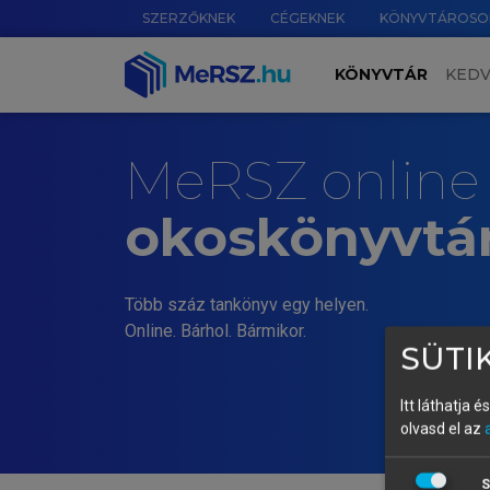
SZERZŐKNEK
CÉGEKNEK
KÖNYVTÁROSO
KÖNYVTÁR
KED
MeRSZ online
okoskönyvtá
Több száz tankönyv egy helyen.
Online. Bárhol. Bármikor.
SÜTIK
Itt láthatja 
olvasd el az
S