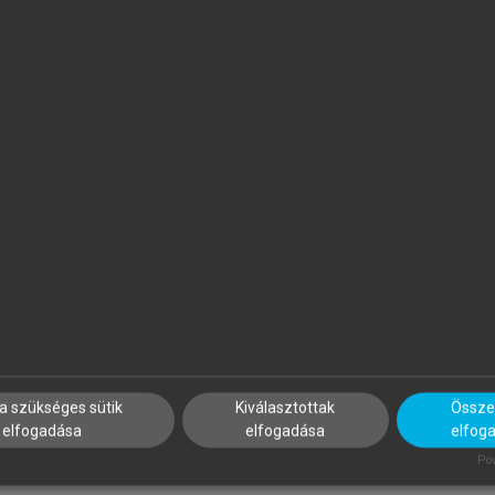
ÁTYÁS BÁNHEGYI
BENCZES RÉKA, KÖVECSES Z
he Effects of Politics and
Kognitív nyelvészet
deology on the Translation of
rgumentative Political
ewspaper Articles
a szükséges sütik
Kiválasztottak
Összes
elfogadása
elfogadása
elfog
Pow