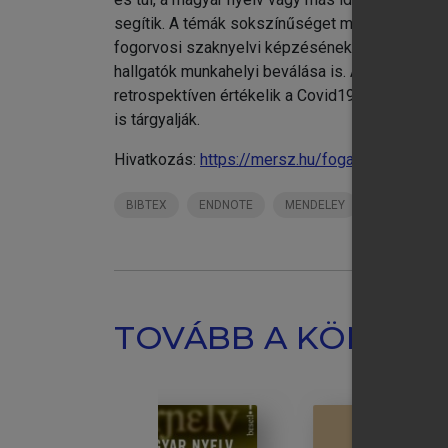
ös
segítik. A témák sokszínűséget mutatja, hogy sz
Fo
fogorvosi szaknyelvi képzésének vizsgálatáról i
chevron_right
Ku
hallgatók munkahelyi beválása is. A kötet tanulm
Má
retrospektíven értékelik a Covid19 alatti nehéz
is tárgyalják.
Hivatkozás:
https://mersz.hu/fogarasi-ittzes-
BIBTEX
ENDNOTE
MENDELEY
ZOTERO
TOVÁBB A KÖNYVT