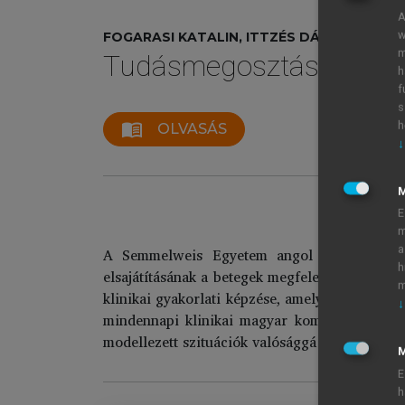
A
w
FOGARASI KATALIN, ITTZÉS DÁNIEL, PUTZ 
m
Tudásmegosztás, inform
h
f
s
h
menu_book
OLVASÁS
↓
E
m
a
A Semmelweis Egyetem angol nyelvű képzés
h
elsajátításának a betegek megfelelő tájékozta
m
klinikai gyakorlati képzése, amely szigorú oktat
↓
mindennapi klinikai magyar kommunikáció ha
modellezett szituációk valósággá válnak, a bet
M
E
h