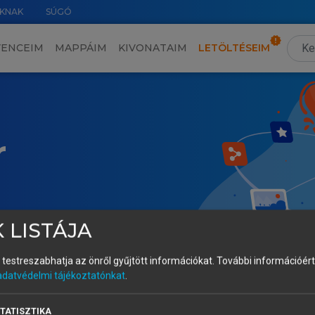
KNAK
SÚGÓ
VENCEIM
MAPPÁIM
KIVONATAIM
LETÖLTÉSEIM
r
 LISTÁJA
és testreszabhatja az önről gyűjtött információkat.
További információért 
adatvédelmi tájékoztatónkat
.
TATISZTIKA