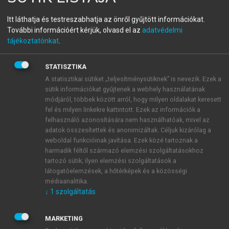
VÁGÁSI TÜNDE (SZERK.)
Tudásmegosztás,
Itt láthatja és testreszabhatja az önről gyűjtött információkat.
További információért kérjük, olvasd el az
adatvédelmi
információkezelés,
tájékoztatónkat
.
alkalmazhatóság III.
STATISZTIKA
Nyelvpedagógia
A statisztikai sütiket „teljesítménysütiknek” is nevezik. Ezek a
sütik információkat gyűjtenek a webhely használatának
módjáról, többek között arról, hogy milyen oldalakat keresett
fel és milyen linkekre kattintott. Ezek az információk a
menu_book
OLVASÁS
felhasználó azonosítására nem használhatóak, mivel az
adatok összesítettek és anonimizáltak. Céljuk kizárólag a
weboldal funkcióinak javítása. Ezek közé tartoznak a
harmadik féltől származó elemzési szolgáltatásokhoz
tartozó sütik; ilyen elemzési szolgáltatások a
3. Eredmények
látogatóelemzések, a hőtérképek és a közösségi
médiaanalitika.
↓
1
szolgáltatás
MARKETING