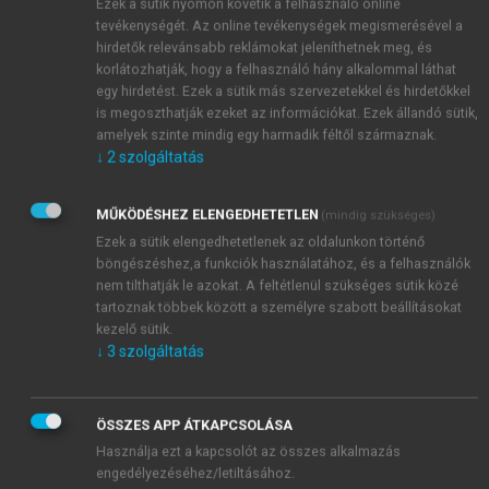
Ezek a sütik nyomon követik a felhasználó online
tevékenységét. Az online tevékenységek megismerésével a
hirdetők relevánsabb reklámokat jeleníthetnek meg, és
korlátozhatják, hogy a felhasználó hány alkalommal láthat
egy hirdetést. Ezek a sütik más szervezetekkel és hirdetőkkel
is megoszthatják ezeket az információkat. Ezek állandó sütik,
amelyek szinte mindig egy harmadik féltől származnak.
↓
2
szolgáltatás
MŰKÖDÉSHEZ ELENGEDHETETLEN
(mindig szükséges)
Ezek a sütik elengedhetetlenek az oldalunkon történő
böngészéshez,a funkciók használatához, és a felhasználók
nem tilthatják le azokat. A feltétlenül szükséges sütik közé
tartoznak többek között a személyre szabott beállításokat
kezelő sütik.
↓
3
szolgáltatás
ÖSSZES APP ÁTKAPCSOLÁSA
TARTALOMJEGYZÉK
Használja ezt a kapcsolót az összes alkalmazás
engedélyezéséhez/letiltásához.