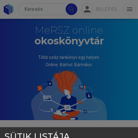
person
search
menu
BELÉPÉS
MeRSZ online
okoskönyvtár
Több száz tankönyv egy helyen.
Online. Bárhol. Bármikor.
SÜTIK LISTÁJA
FOGARASI KATALIN, ITTZÉS DÁNIEL, PUTZ MÓNIKA,