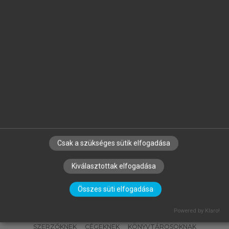
GYURIS BEÁTA (SZERK.)
Általános Nyelvészeti Tanulmányok
XXXV.
Csak a szükséges sütik elfogadása
Kiválasztottak elfogadása
Összes süti elfogadása
Powered by Klaro!
SZERZŐKNEK
CÉGEKNEK
KÖNYVTÁROSOKNAK