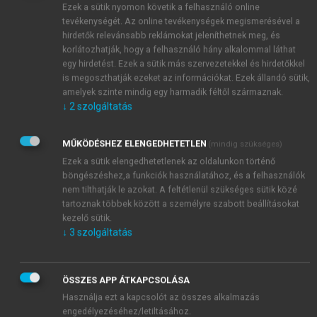
Ezek a sütik nyomon követik a felhasználó online
tevékenységét. Az online tevékenységek megismerésével a
hirdetők relevánsabb reklámokat jeleníthetnek meg, és
korlátozhatják, hogy a felhasználó hány alkalommal láthat
egy hirdetést. Ezek a sütik más szervezetekkel és hirdetőkkel
is megoszthatják ezeket az információkat. Ezek állandó sütik,
amelyek szinte mindig egy harmadik féltől származnak.
↓
2
szolgáltatás
MŰKÖDÉSHEZ ELENGEDHETETLEN
(mindig szükséges)
Ezek a sütik elengedhetetlenek az oldalunkon történő
böngészéshez,a funkciók használatához, és a felhasználók
nem tilthatják le azokat. A feltétlenül szükséges sütik közé
tartoznak többek között a személyre szabott beállításokat
kezelő sütik.
↓
3
szolgáltatás
ÖSSZES APP ÁTKAPCSOLÁSA
Használja ezt a kapcsolót az összes alkalmazás
engedélyezéséhez/letiltásához.