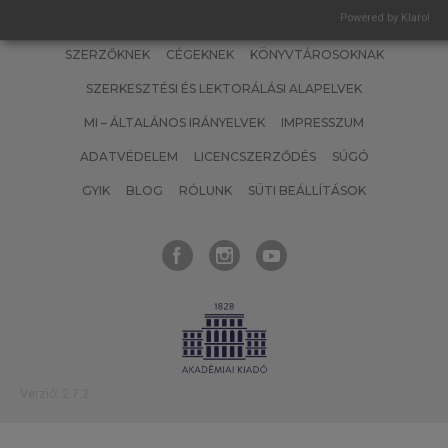
Powered by Klaro!
SZERZŐKNEK
CÉGEKNEK
KÖNYVTÁROSOKNAK
SZERKESZTÉSI ÉS LEKTORÁLÁSI ALAPELVEK
MI – ÁLTALÁNOS IRÁNYELVEK
IMPRESSZUM
ADATVÉDELEM
LICENCSZERZŐDÉS
SÚGÓ
GYIK
BLOG
RÓLUNK
SÜTI BEÁLLÍTÁSOK
Verzió: 2.7.2