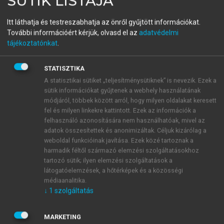
SÜTIK LISTÁJA
VÁGÁSI TÜNDE (SZERK.)
Tudásmegosztás,
Itt láthatja és testreszabhatja az önről gyűjtött információkat.
További információért kérjük, olvasd el az
adatvédelmi
információkezelés,
tájékoztatónkat
.
alkalmazhatóság III.
STATISZTIKA
Nyelvpedagógia
A statisztikai sütiket „teljesítménysütiknek” is nevezik. Ezek a
sütik információkat gyűjtenek a webhely használatának
módjáról, többek között arról, hogy milyen oldalakat keresett
fel és milyen linkekre kattintott. Ezek az információk a
menu_book
OLVASÁS
felhasználó azonosítására nem használhatóak, mivel az
adatok összesítettek és anonimizáltak. Céljuk kizárólag a
weboldal funkcióinak javítása. Ezek közé tartoznak a
harmadik féltől származó elemzési szolgáltatásokhoz
tartozó sütik; ilyen elemzési szolgáltatások a
Tartalomgenerálás
látogatóelemzések, a hőtérképek és a közösségi
médiaanalitika.
Megállapítottuk, hogy az MI a következő tartalmak
↓
1
szolgáltatás
generálására képes:
MARKETING