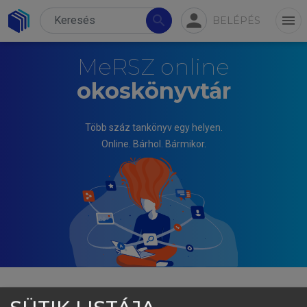
person
search
menu
BELÉPÉS
MeRSZ online
okoskönyvtár
Több száz tankönyv egy helyen.
Online. Bárhol. Bármikor.
FOGARASI KATALIN, ITTZÉS DÁNIEL, PUTZ MÓNIKA,