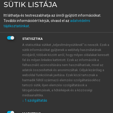
SÜTIK LISTÁJA
Jog, pszichológia, társadalom
Rejtett kölcsönhatások
Itt láthatja és testreszabhatja az önről gyűjtött információkat.
További információért kérjük, olvasd el az
adatvédelmi
tájékoztatónkat
.
menu_book
OLVASÁS
STATISZTIKA
A statisztikai sütiket „teljesítménysütiknek” is nevezik. Ezek a
sütik információkat gyűjtenek a webhely használatának
módjáról, többek között arról, hogy milyen oldalakat keresett
JOG, PSZICHOLÓGIA,
fel és milyen linkekre kattintott. Ezek az információk a
TÁRSADALOM
felhasználó azonosítására nem használhatóak, mivel az
adatok összesítettek és anonimizáltak. Céljuk kizárólag a
weboldal funkcióinak javítása. Ezek közé tartoznak a
Rejtett kölcsönhatások
harmadik féltől származó elemzési szolgáltatásokhoz
Czabán Samu
tartozó sütik; ilyen elemzési szolgáltatások a
látogatóelemzések, a hőtérképek és a közösségi
médiaanalitika.
↓
1
szolgáltatás