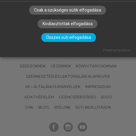
Csak a szükséges sütik elfogadása
Kiválasztottak elfogadása
Összes süti elfogadása
Powered by Klaro!
SZERZŐKNEK
CÉGEKNEK
KÖNYVTÁROSOKNAK
SZERKESZTÉSI ÉS LEKTORÁLÁSI ALAPELVEK
MI – ÁLTALÁNOS IRÁNYELVEK
IMPRESSZUM
ADATVÉDELEM
LICENCSZERZŐDÉS
SÚGÓ
GYIK
BLOG
RÓLUNK
SÜTI BEÁLLÍTÁSOK