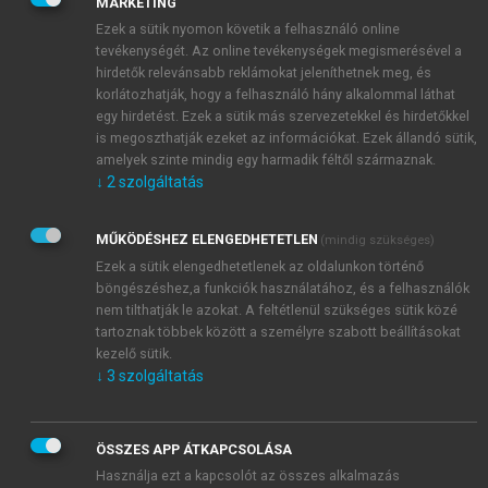
MARKETING
Ezek a sütik nyomon követik a felhasználó online
tevékenységét. Az online tevékenységek megismerésével a
hirdetők relevánsabb reklámokat jeleníthetnek meg, és
korlátozhatják, hogy a felhasználó hány alkalommal láthat
egy hirdetést. Ezek a sütik más szervezetekkel és hirdetőkkel
is megoszthatják ezeket az információkat. Ezek állandó sütik,
amelyek szinte mindig egy harmadik féltől származnak.
↓
2
szolgáltatás
MŰKÖDÉSHEZ ELENGEDHETETLEN
(mindig szükséges)
Ezek a sütik elengedhetetlenek az oldalunkon történő
böngészéshez,a funkciók használatához, és a felhasználók
nem tilthatják le azokat. A feltétlenül szükséges sütik közé
tartoznak többek között a személyre szabott beállításokat
kezelő sütik.
↓
3
szolgáltatás
TARTALOMJEGYZÉK
ÖSSZES APP ÁTKAPCSOLÁSA
Használja ezt a kapcsolót az összes alkalmazás