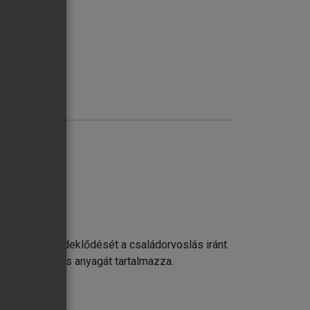
gyén
 hallgatók érdeklődését a családorvoslás iránt.
ató foglalkozás anyagát tartalmazza.