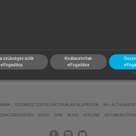
ALUS ANDRÁS, BUZÁS EDIT,
SZATMÁRI ZOLTÁN (SZERK.)
OLUB MARIANNA CSILLA,
Sport, életmód, egészség
AJNAVÖLGYI ÉVA (SZERK.)
z immunológia alapjai
a szükséges sütik
Kiválasztottak
Összes
elfogadása
elfogadása
elfog
Pow
KNAK
SZERKESZTÉSI ÉS LEKTORÁLÁSI ALAPELVEK
MI – ÁLTALÁNOS
ICENCSZERZŐDÉS
SÚGÓ
GYIK
BLOG
RÓLUNK
SÜTI BEÁLLÍTÁS