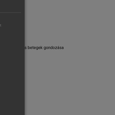
z.
jai
llátásban
ban. A diabeteses betegek gondozása