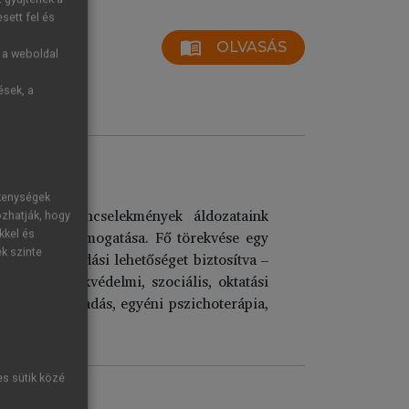
sett fel és
menu_book
OLVASÁS
g a weboldal
ések, a
ékenységek
 szexuális bűncselekmények áldozataink
ozhatják, hogy
 bűnüldözés támogatása. Fő törekvése egy
kkel és
ek szinte
 jogi tanácsadási lehetőséget biztosítva –
yéb (gyermekvédelmi, szociális, oktatási
getés, tanácsadás, egyéni pszichoterápia,
es sütik közé