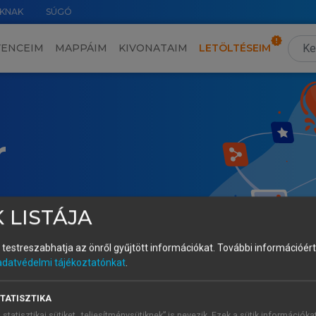
KNAK
SÚGÓ
VENCEIM
MAPPÁIM
KIVONATAIM
LETÖLTÉSEIM
r
 LISTÁJA
és testreszabhatja az önről gyűjtött információkat.
További információért 
adatvédelmi tájékoztatónkat
.
TATISZTIKA
 statisztikai sütiket „teljesítménysütiknek” is nevezik. Ezek a sütik információka