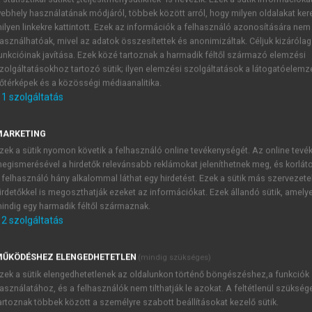
ebhely használatának módjáról, többek között arról, hogy milyen oldalakat kere
ilyen linkekre kattintott. Ezek az információk a felhasználó azonosítására nem
KRISZTIÁN (SZERK.)
asználhatóak, mivel az adatok összesítettek és anonimizáltak. Céljuk kizáróla
unkcióinak javítása. Ezek közé tartoznak a harmadik féltől származó elemzési
zolgáltatásokhoz tartozó sütik; ilyen elemzési szolgáltatások a látogatóelemz
őtérképek és a közösségi médiaanalitika.
1
szolgáltatás
MARKETING
zek a sütik nyomon követik a felhasználó online tevékenységét. Az online tev
vedettek
R
ehabilitációjára Alapítvány célja: az erőszakos
egismerésével a hirdetők relevánsabb reklámokat jeleníthetnek meg, és korlát
, jogvédelmük előmozdítása, az ilyen irányú bűnmegelőzés és
 felhasználó hány alkalommal láthat egy hirdetést. Ezek a sütik más szervezete
irdetőkkel is megoszthatják ezeket az információkat. Ezek állandó sütik, amely
y segítséget nyújt – lélektani, pszichológiai rehabilitációs és
indig egy harmadik féltől származnak.
áldozatai számára, és emellett szervezi és koordinálja az eg
2
szolgáltatás
y által működtetett Ambulancia ellátási formái: egyéni beszél
a, jogi és gyermekvédelmi tanácsadás.
ŰKÖDÉSHEZ ELENGEDHETETLEN
(mindig szükséges)
zek a sütik elengedhetetlenek az oldalunkon történő böngészéshez,a funkciók
asználatához, és a felhasználók nem tilthatják le azokat. A feltétlenül szükség
artoznak többek között a személyre szabott beállításokat kezelő sütik.
TARTALOMJEGYZÉK