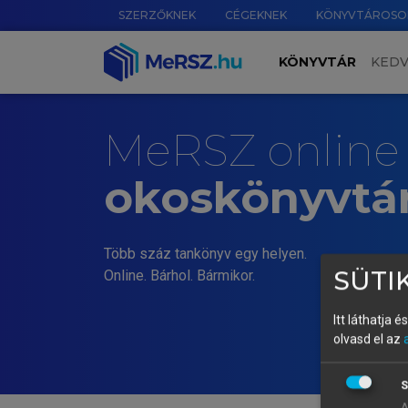
SZERZŐKNEK
CÉGEKNEK
KÖNYVTÁROSO
KÖNYVTÁR
KED
MeRSZ online
okoskönyvtá
Több száz tankönyv egy helyen.
SÜTIK
Online. Bárhol. Bármikor.
Itt láthatja 
olvasd el az
S
A