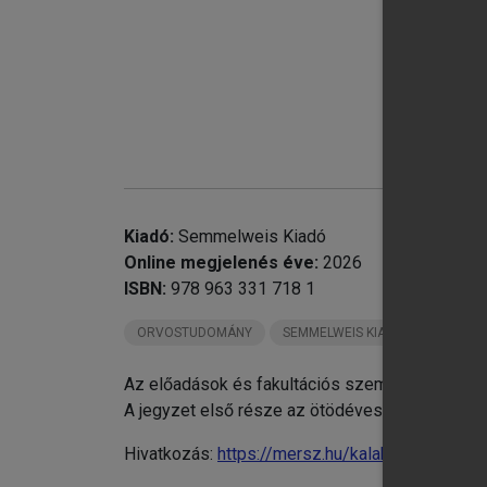
chevron_right
chevron_right
chevron_right
chevron_right
chevron_right
Kiadó:
Semmelweis Kiadó
chevron_right
Online megjelenés éve:
2026
chevron_right
ISBN:
978 963 331 718 1
ORVOSTUDOMÁNY
SEMMELWEIS KIADÓ KÖNYVEI
Az előadások és fakultációs szemináriumok anya
A jegyzet első része az ötödéves hallgatók tan
Hivatkozás:
https://mersz.hu/kalabay-torma-vo