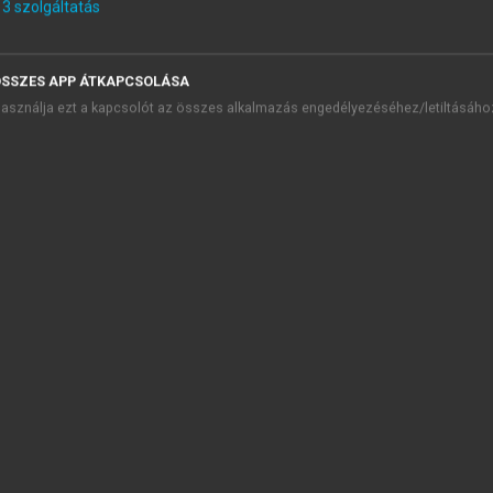
3
szolgáltatás
aládorvosi ismeretek
SSZES APP ÁTKAPCSOLÁSA
presszum
asználja ezt a kapcsolót az összes alkalmazás engedélyezéséhez/letiltásáho
őszó
 A családorvos helye az egészségügyben. A családorvoslás alap
 Kardiovaszkuláris prevenció. Elvárások és lehetőségek az alape
 Primer, szekunder és tercier prevenció a háziorvosi gyakorlat
 Pályakezdés, lehetőségek a praxisban
 Team-munka a gyógyításban
 A vidéken élő és dolgozó családorvos munkájának jellemzői
 A családorvos és a specialisták kapcsolata. Döntés a praxisban
 A család mint az ellátás alapegysége. Családgondozás
 Krízishelyzetek a családorvosi gyakorlatban
Kríziselmélet
A krízis fajtái
Fiatal felnőttkor: intimitás vagy izoláció
Érett felnőttkor: generációs törekvések vagy stagnálás