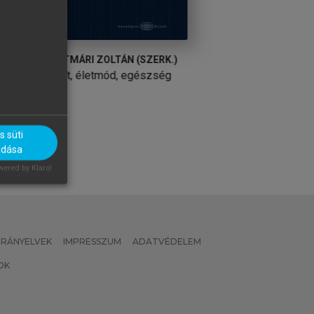
SZÉKÁCS BÉLA (SZERK.)
SZÉKÁCS BÉLA (S
Geriátria
Geriátria
 süti
adása
ered by Klaro!
 IRÁNYELVEK
IMPRESSZUM
ADATVÉDELEM
OK