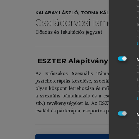
w
m
KALABAY LÁSZLÓ, TORMA KÁLMÁN, VÖRÖS 
h
Családorvosi ismeretek
f
s
Előadás és fakultációs jegyzet
h
↓
ESZTER Alapítvány
E
Az
E
rőszakos
Sz
exuális
T
ámadást
E
lszen
m
pszichoterápiás kezelése, szociális segítése
a
h
olyan központ létrehozása és működtetése, amel
m
a szexuális bántalmazás és a családi erőszak 
↓
stb.) tevékenységeket is. Az ESZTER Alapítván
család és párterápia, csoportos pszichoterápi
M
E
h
t