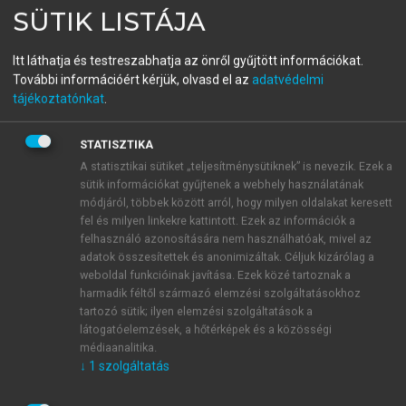
KRISZTIÁN (SZERK.)
SÜTIK LISTÁJA
Családorvosi ismeretek
Itt láthatja és testreszabhatja az önről gyűjtött információkat.
Előadás és fakultációs jegyzet
További információért kérjük, olvasd el az
adatvédelmi
tájékoztatónkat
.
menu_book
OLVASÁS
STATISZTIKA
A statisztikai sütiket „teljesítménysütiknek” is nevezik. Ezek a
sütik információkat gyűjtenek a webhely használatának
módjáról, többek között arról, hogy milyen oldalakat keresett
Esetleírás
fel és milyen linkekre kattintott. Ezek az információk a
felhasználó azonosítására nem használhatóak, mivel az
A történet szereplője 54 éves, középvezető egy
adatok összesítettek és anonimizáltak. Céljuk kizárólag a
állami intézményben. Házasságban él, felesége
weboldal funkcióinak javítása. Ezek közé tartoznak a
óvónő, három gyermeküket nevelik, rendezett
harmadik féltől származó elemzési szolgáltatásokhoz
tartozó sütik; ilyen elemzési szolgáltatások a
körülmények között élnek.
látogatóelemzések, a hőtérképek és a közösségi
Öt-hat évvel ezelőtt az átszervezések során sok
médiaanalitika.
megterhelésnek lett kitéve. Ingerlékennyé vált,
↓
1
szolgáltatás
reakciói agresszívebbek lettek, állandóan fáradtnak
érezte magát. Vérnyomása ingadozott, testsúlya