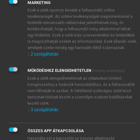
MARKETING
hónapról hónapra nőtt. Laboratóriumi értékeiben
Ezek a sütik nyomon követik a felhasználó online
érdemi eltérést nem találtam, vérnyomása
tevékenységét. Az online tevékenységek megismerésével a
gyógyszeres kezelés mellett rendeződött.
hirdetők relevánsabb reklámokat jeleníthetnek meg, és
Életmódjába a család segítségével bekerült a
korlátozhatják, hogy a felhasználó hány alkalommal láthat
egy hirdetést. Ezek a sütik más szervezetekkel és hirdetőkkel
rendszeres sport (úszás, kerékpározás). A fáradásos
is megoszthatják ezeket az információkat. Ezek állandó sütik,
korszakon túljutva ismét teljes erővel vetette magát a
amelyek szinte mindig egy harmadik féltől származnak.
munkába. Két évvel ezelőtt munkahelye különféle
↓
2
szolgáltatás
támadásoknak volt kitéve, a gazdasági ügyeket
támadták. A felmerülő vádak igaztalanok voltak.
MŰKÖDÉSHEZ ELENGEDHETETLEN
(mindig szükséges)
Hiába álltak ki mellette a munkatársai, hiába volt
Ezek a sütik elengedhetetlenek az oldalunkon történő
morálisan feddhetetlen, a külső megterhelések
böngészéshez,a funkciók használatához, és a felhasználók
nyomán kimerült, s a körülötte lévő kaotikus
nem tilthatják le azokat. A feltétlenül szükséges sütik közé
helyzetet nem tolerálta. Rendkívül fáradékony lett,
tartoznak többek között a személyre szabott beállításokat
közömbössé vált a munkája és a családja iránt is.
kezelő sütik.
↓
3
szolgáltatás
Abbahagyta a rendszeres mozgást. Szétszórt és
ingerlékeny lett, állandóan izzadt, székrekedése volt,
hízni kezdett.
ÖSSZES APP ÁTKAPCSOLÁSA
Magán pszichiáterhez járt, nehogy kitudódjanak
Használja ezt a kapcsolót az összes alkalmazás