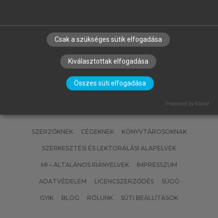
FALUS ANDRÁS, BUZÁS EDIT, HOLUB
MARIANNA CSILLA, RAJNAVÖLGYI
ÉVA (SZERK.)
Az immunológia alapjai
Csak a szükséges sütik elfogadása
Kiválasztottak elfogadása
Összes süti elfogadása
Powered by Klaro!
SZERZŐKNEK
CÉGEKNEK
KÖNYVTÁROSOKNAK
SZERKESZTÉSI ÉS LEKTORÁLÁSI ALAPELVEK
MI – ÁLTALÁNOS IRÁNYELVEK
IMPRESSZUM
ADATVÉDELEM
LICENCSZERZŐDÉS
SÚGÓ
GYIK
BLOG
RÓLUNK
SÜTI BEÁLLÍTÁSOK