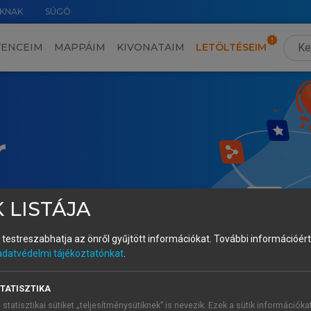
KNAK
SÚGÓ
VENCEIM
MAPPÁIM
KIVONATAIM
LETÖLTÉSEIM
r
 LISTÁJA
és testreszabhatja az önről gyűjtött információkat.
További információért 
adatvédelmi tájékoztatónkat
.
TATISZTIKA
 statisztikai sütiket „teljesítménysütiknek” is nevezik. Ezek a sütik információka