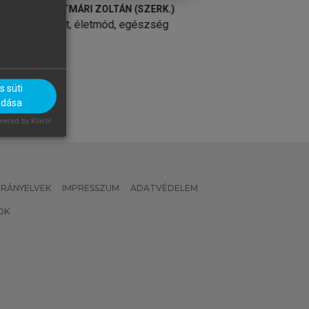
SZÉKÁCS BÉLA (SZERK.)
SZÉKÁCS BÉLA (S
Geriátria
Geriátria
 süti
adása
ered by Klaro!
 IRÁNYELVEK
IMPRESSZUM
ADATVÉDELEM
OK