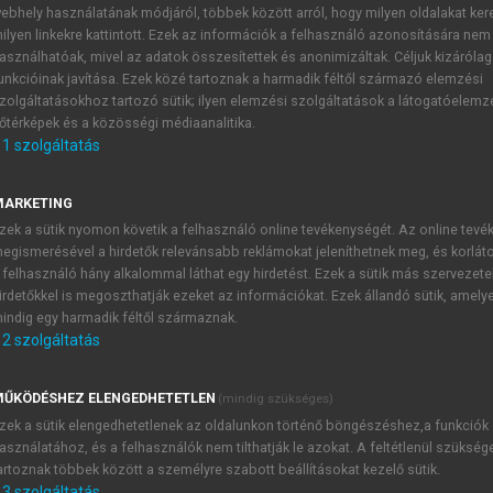
ebhely használatának módjáról, többek között arról, hogy milyen oldalakat kere
ilyen linkekre kattintott. Ezek az információk a felhasználó azonosítására nem
KRISZTIÁN (SZERK.)
asználhatóak, mivel az adatok összesítettek és anonimizáltak. Céljuk kizáróla
unkcióinak javítása. Ezek közé tartoznak a harmadik féltől származó elemzési
zolgáltatásokhoz tartozó sütik; ilyen elemzési szolgáltatások a látogatóelemz
őtérképek és a közösségi médiaanalitika.
1
szolgáltatás
MARKETING
zek a sütik nyomon követik a felhasználó online tevékenységét. Az online tev
egismerésével a hirdetők relevánsabb reklámokat jeleníthetnek meg, és korlát
chiátriai alapbetegség a szellemi hanyatlás tüneteit után
 felhasználó hány alkalommal láthat egy hirdetést. Ezek a sütik más szervezete
orongásos betegségek. A pszichiátriai állapot gyógyítása meg
irdetőkkel is megoszthatják ezeket az információkat. Ezek állandó sütik, amely
indig egy harmadik féltől származnak.
2
szolgáltatás
ŰKÖDÉSHEZ ELENGEDHETETLEN
(mindig szükséges)
TARTALOMJEGYZÉK
zek a sütik elengedhetetlenek az oldalunkon történő böngészéshez,a funkciók
asználatához, és a felhasználók nem tilthatják le azokat. A feltétlenül szükség
artoznak többek között a személyre szabott beállításokat kezelő sütik.
aládorvosi ismeretek
3
szolgáltatás