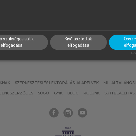
ALUS ANDRÁS, BUZÁS EDIT,
SZATMÁRI ZOLTÁN (SZERK.)
OLUB MARIANNA CSILLA,
Sport, életmód, egészség
AJNAVÖLGYI ÉVA (SZERK.)
z immunológia alapjai
a szükséges sütik
Kiválasztottak
Összes
elfogadása
elfogadása
elfog
Pow
KNAK
SZERKESZTÉSI ÉS LEKTORÁLÁSI ALAPELVEK
MI – ÁLTALÁNOS
ICENCSZERZŐDÉS
SÚGÓ
GYIK
BLOG
RÓLUNK
SÜTI BEÁLLÍTÁS