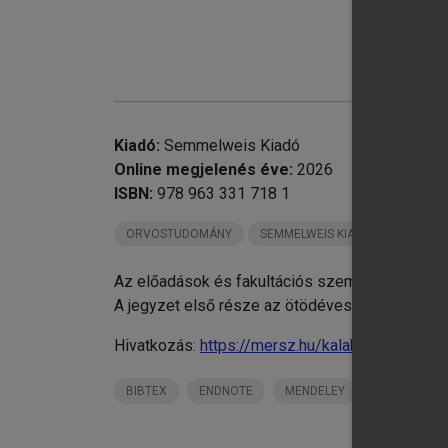
chevron_right
Kiadó:
Semmelweis Kiadó
Online megjelenés éve:
2026
ISBN:
978 963 331 718 1
ORVOSTUDOMÁNY
SEMMELWEIS KIADÓ KÖNYVEI
Az előadások és fakultációs szemináriumok anya
A jegyzet első része az ötödéves hallgatók tan
Hivatkozás:
https://mersz.hu/kalabay-torma-vo
chevron_right
16
BIBTEX
ENDNOTE
MENDELEY
ZOTERO
chevron_right
17
chevron_right
18