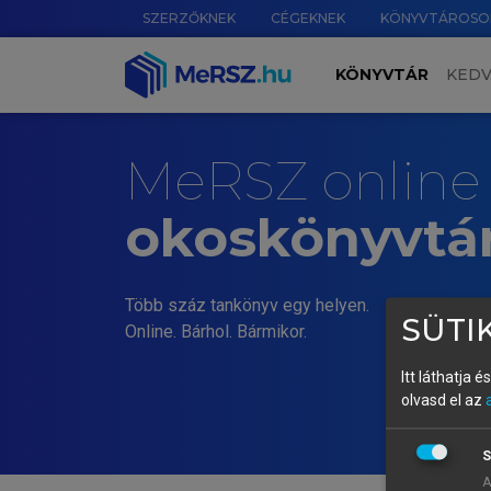
SZERZŐKNEK
CÉGEKNEK
KÖNYVTÁROSO
KÖNYVTÁR
KED
MeRSZ online
okoskönyvtá
Több száz tankönyv egy helyen.
SÜTIK
Online. Bárhol. Bármikor.
Itt láthatja 
olvasd el az
S
A