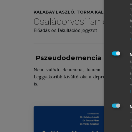
w
m
KALABAY LÁSZLÓ, TORMA KÁLMÁN, VÖRÖS 
h
Családorvosi ismeretek
f
s
Előadás és fakultációs jegyzet
h
↓
Pszeudodemencia
E
m
Nem valódi demencia, hanem valamilyen pszi
a
Leggyakoribb kiváltó oka a depresszió és a sz
h
is.
m
↓
M
E
h
t
Cs
↓