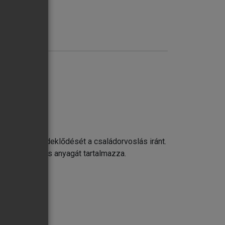
 hallgatók érdeklődését a családorvoslás iránt.
ató foglalkozás anyagát tartalmazza.