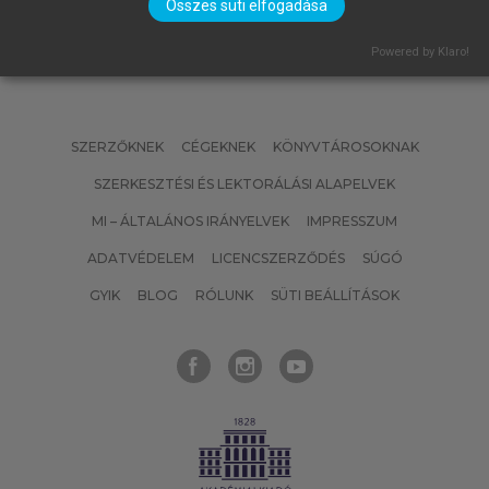
Összes süti elfogadása
Powered by Klaro!
SZERZŐKNEK
CÉGEKNEK
KÖNYVTÁROSOKNAK
SZERKESZTÉSI ÉS LEKTORÁLÁSI ALAPELVEK
MI – ÁLTALÁNOS IRÁNYELVEK
IMPRESSZUM
ADATVÉDELEM
LICENCSZERZŐDÉS
SÚGÓ
GYIK
BLOG
RÓLUNK
SÜTI BEÁLLÍTÁSOK