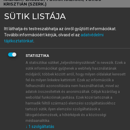
KRISZTIÁN (SZERK.)
Családorvosi ismeretek
SÜTIK LISTÁJA
Előadás és fakultációs jegyzet
Itt láthatja és testreszabhatja az önről gyűjtött információkat.
További információért kérjük, olvasd el az
adatvédelmi
menu_book
OLVASÁS
tájékoztatónkat
.
STATISZTIKA
A statisztikai sütiket „teljesítménysütiknek” is nevezik. Ezek a
A családorvos etikai felelőssége
sütik információkat gyűjtenek a webhely használatának
módjáról, többek között arról, hogy milyen oldalakat keresett
A családorvos és betege között kialakuló kapcsolat
fel és milyen linkekre kattintott. Ezek az információk a
felhasználó azonosítására nem használhatóak, mivel az
hasonlít leginkább a tradicionális orvos–beteg
adatok összesítettek és anonimizáltak. Céljuk kizárólag a
kapcsolatra. E viszony alakulása, fejlődése
weboldal funkcióinak javítása. Ezek közé tartoznak a
bensőséges, intim kapcsolatot eredményez. A bizalmi
harmadik féltől származó elemzési szolgáltatásokhoz
viszony adja az alapot a beteg problémáinak
tartozó sütik; ilyen elemzési szolgáltatások a
feltárásához, a diagnózis felállításához és a
látogatóelemzések, a hőtérképek és a közösségi
médiaanalitika.
gyógyításhoz. Többről van szó: az orvos–beteg
↓
1
szolgáltatás
kapcsolat önmagában is értéket jelent, különösen