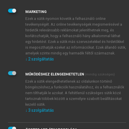
azokban az esetekben, ha nem tudunk mást adni a
MARKETING
betegnek, mint magunkat. A tény, hogy „ott vagyunk”,
Ezek a sütik nyomon követik a felhasználó online
megnyugtató lehet a betegnek, támogatást nyújt neki.
tevékenységét. Az online tevékenységek megismerésével a
Egyes szerzők szerint a családorvost erkölcsi
hirdetők relevánsabb reklámokat jeleníthetnek meg, és
szerepe jogosítja fel arra, hogy – amennyiben
korlátozhatják, hogy a felhasználó hány alkalommal láthat
szükséges – beavatkozzon a beteg magánéletébe,
egy hirdetést. Ezek a sütik más szervezetekkel és hirdetőkkel
életvitelébe. Különösen indokolt a beavatkozás pl.
is megoszthatják ezeket az információkat. Ezek állandó sütik,
amelyek szinte mindig egy harmadik féltől származnak.
kóros elhízás, alkoholizmus, önpusztító életmód
↓
2
szolgáltatás
esetében. Sosem szabad azonban elfelejtenünk, hogy
a döntéseket a beteg hozza, mi csak segítjük ebben.
Természetesen nem könnyű a magánszférába való
MŰKÖDÉSHEZ ELENGEDHETETLEN
(mindig szükséges)
beavatkozás, mert ez igen érzékeny terület. A
Ezek a sütik elengedhetetlenek az oldalunkon történő
böngészéshez,a funkciók használatához, és a felhasználók
családorvosnak felkészültnek kell lennie a beteggel
nem tilthatják le azokat. A feltétlenül szükséges sütik közé
és családjával való intim viszony etikai kérdéseinek
tartoznak többek között a személyre szabott beállításokat
kezelésére.
kezelő sütik.
Az orvoshoz forduló beteg korrekt ellátása a
↓
3
szolgáltatás
legalapvetőbb orvosi etikai szabály. A felelősség
sokrétű, büntetőjogi, polgárjogi, munkajogi