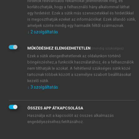
hirdetők relevánsabb reklámokat jeleníthetnek meg, és
korlátozhatják, hogy a felhasználó hány alkalommal láthat
egy hirdetést. Ezek a sütik más szervezetekkel és hirdetőkkel
is megoszthatják ezeket az információkat. Ezek állandó sütik,
amelyek szinte mindig egy harmadik féltől származnak.
↓
2
szolgáltatás
MŰKÖDÉSHEZ ELENGEDHETETLEN
(mindig szükséges)
Ezek a sütik elengedhetetlenek az oldalunkon történő
böngészéshez,a funkciók használatához, és a felhasználók
nem tilthatják le azokat. A feltétlenül szükséges sütik közé
tartoznak többek között a személyre szabott beállításokat
kezelő sütik.
↓
3
szolgáltatás
ÖSSZES APP ÁTKAPCSOLÁSA
Használja ezt a kapcsolót az összes alkalmazás
engedélyezéséhez/letiltásához.