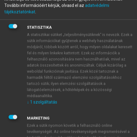
KRISZTIÁN (SZERK.)
További információért kérjük, olvasd el az
adatvédelmi
Családorvosi ismeretek
tájékoztatónkat
.
Előadás és fakultációs jegyzet
STATISZTIKA
A statisztikai sütiket „teljesítménysütiknek” is nevezik. Ezek a
sütik információkat gyűjtenek a webhely használatának
menu_book
OLVASÁS
módjáról, többek között arról, hogy milyen oldalakat keresett
fel és milyen linkekre kattintott. Ezek az információk a
felhasználó azonosítására nem használhatóak, mivel az
adatok összesítettek és anonimizáltak. Céljuk kizárólag a
weboldal funkcióinak javítása. Ezek közé tartoznak a
Gondozási/kezelési terv
harmadik féltől származó elemzési szolgáltatásokhoz
tartozó sütik; ilyen elemzési szolgáltatások a
A beteg és az egészségügyi vagy szociális ellátó
látogatóelemzések, a hőtérképek és a közösségi
közötti megállapodásról van szó, amiben rögzítik,
médiaanalitika.
hogy milyen támogatást kap a beteg a
↓
1
szolgáltatás
mindennapokban az adott betegség vagy annak
tüneteinek menedzselését. Ez írásos formát is ölthet.
MARKETING
Ezek a sütik nyomon követik a felhasználó online
tevékenységét. Az online tevékenységek megismerésével a