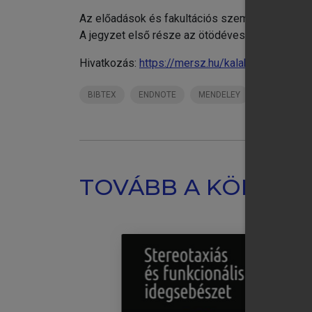
Az előadások és fakultációs szemináriumok anya
A jegyzet első része az ötödéves hallgatók tan
Hivatkozás:
https://mersz.hu/kalabay-torma-vo
BIBTEX
ENDNOTE
MENDELEY
ZOTERO
TOVÁBB A KÖNYVT