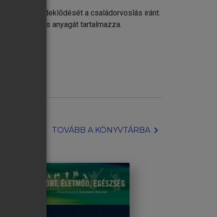
 hallgatók érdeklődését a családorvoslás iránt.
ató foglalkozás anyagát tartalmazza.
chevron_right
TOVÁBB A KÖNYVTÁRBA