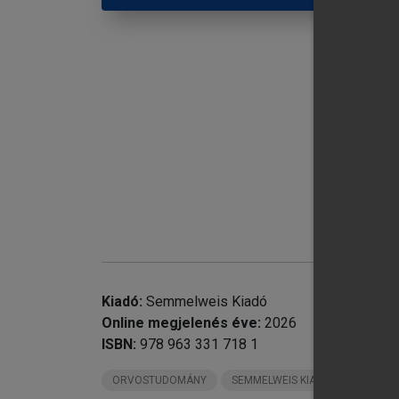
chevron_right
9.
chevron_right
10
chevron_right
11
chevron_right
12
chevron_right
13
chevron_right
14
chevron_right
15
chevron_right
16
chevron_right
17
chevron_right
18
Kiadó:
Semmelweis Kiadó
Online megjelenés éve:
2026
ISBN:
978 963 331 718 1
ORVOSTUDOMÁNY
SEMMELWEIS KIADÓ KÖNYVEI