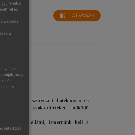
t gyűjtenek a
sett fel és
menu_book
OLVASÁS
g a weboldal
ések, a
ékenységek
ozhatják, hogy
kkel és
ek szinte
kséges a jól szervezett, hatékonyan és
 a különböző szakterületeken működő
yan tudjuk ellátni, ismernünk kell a
es sütik közé