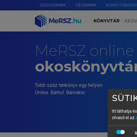
SZERZŐKNEK
CÉGEKNEK
KÖNYVTÁROSO
KÖNYVTÁR
KED
MeRSZ online
okoskönyvtá
Több száz tankönyv egy helyen.
Online. Bárhol. Bármikor.
SÜTIK
Itt láthatja 
olvasd el az
S