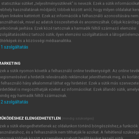
 statisztikai sütiket „teljesítménysütiknek” is nevezik. Ezek a sütik információka
ebhely használatának módjáról, többek között arról, hogy milyen oldalakat kere
KRISZTIÁN (SZERK.)
ilyen linkekre kattintott. Ezek az információk a felhasználó azonosítására nem
asználhatóak, mivel az adatok összesítettek és anonimizáltak. Céljuk kizáróla
unkcióinak javítása. Ezek közé tartoznak a harmadik féltől származó elemzési
zolgáltatásokhoz tartozó sütik; ilyen elemzési szolgáltatások a látogatóelemz
őtérképek és a közösségi médiaanalitika.
1
szolgáltatás
tásban
MARKETING
zek a sütik nyomon követik a felhasználó online tevékenységét. Az online tev
dr. Szabó János
egismerésével a hirdetők relevánsabb reklámokat jeleníthetnek meg, és korlát
 felhasználó hány alkalommal láthat egy hirdetést. Ezek a sütik más szervezete
irdetőkkel is megoszthatják ezeket az információkat. Ezek állandó sütik, amely
indig egy harmadik féltől származnak.
elő szakmai ismeretek, tudás mellett elengedhetetlenül szü
2
szolgáltatás
ellátórendszer. Az ellátórendszer strukturális alapján
otják.
ŰKÖDÉSHEZ ELENGEDHETETLEN
(mindig szükséges)
ban, csapatban dolgozunk. Ahhoz, hogy munkánkat hatékon
zek a sütik elengedhetetlenek az oldalunkon történő böngészéshez,a funkciók
nkat, a csoport felépítését, kapcsolatrendszerét.
asználatához, és a felhasználók nem tilthatják le azokat. A feltétlenül szükség
artoznak többek között a személyre szabott beállításokat kezelő sütik.