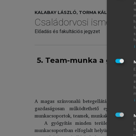
A
w
KALABAY LÁSZLÓ, TORMA KÁLMÁN, VÖRÖS 
m
Családorvosi ismeretek
h
f
Előadás és fakultációs jegyzet
s
h
↓
5. Team-munka a gyógyí
E
m
a
h
m
A magas színvonalú betegellátáshoz a megfel
↓
gazdaságosan működtethető egészségügyi 
munkacsoportok, teamek, munkaközösségek alk
M
A gyógyítás minden területén csoport
E
munkacsoportban elfoglalt helyünket, feladatai
h
t