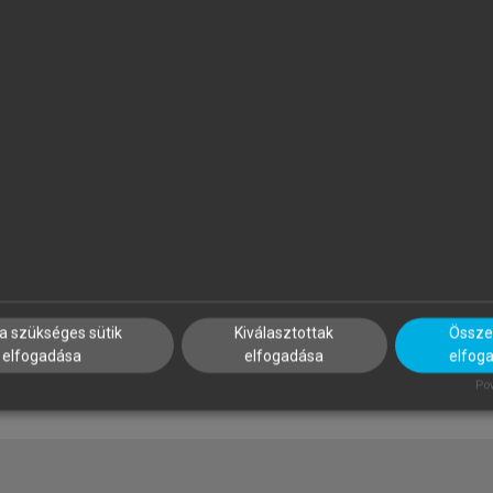
ALUS ANDRÁS, BUZÁS EDIT,
SZATMÁRI ZOLTÁN (SZERK.)
OLUB MARIANNA CSILLA,
Sport, életmód, egészség
AJNAVÖLGYI ÉVA (SZERK.)
z immunológia alapjai
a szükséges sütik
Kiválasztottak
Összes
elfogadása
elfogadása
elfog
Pow