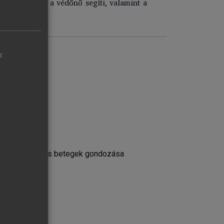
ó és vidéken a védőnő segíti, valamint a
z.
jai
llátásban
ban. A diabeteses betegek gondozása