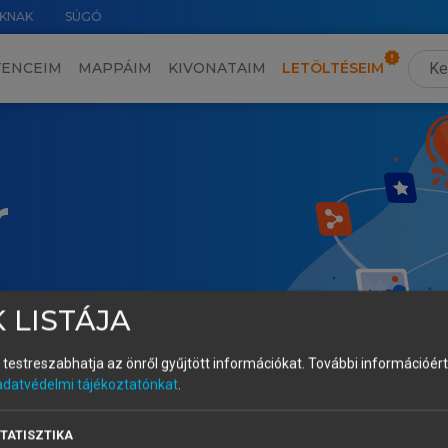
KNAK
SÚGÓ
VENCEIM
MAPPÁIM
KIVONATAIM
LETÖLTÉSEIM
r
 LISTÁJA
és testreszabhatja az önről gyűjtött információkat.
További információért 
adatvédelmi tájékoztatónkat
.
TATISZTIKA