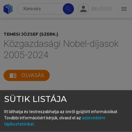
person
search
menu
BELÉPÉS
TEMESI JÓZSEF (SZERK.)
Közgazdasági Nobel-díjasok
2005-2024
menu_book
OLVASÁS
SÜTIK LISTÁJA
Itt láthatja és testreszabhatja az önről gyűjtött információkat.
További információért kérjük, olvasd el az
adatvédelmi
tájékoztatónkat
.