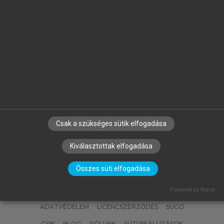
üzleti világra, a környezetgazdaságtanra, valamint a fejlődő
világ gazdasági problémáinak megoldási kísérleteire.
Hivatkozás:
https://mersz.hu/temesi-kozgazdasagi-nobel-
dijasok-2005-2024//
BIBTEX
ENDNOTE
MENDELEY
ZOTERO
Csak a szükséges sütik elfogadása
Kiválasztottak elfogadása
SZERZŐKNEK
CÉGEKNEK
KÖNYVTÁROSOKNAK
Összes süti elfogadása
SZERKESZTÉSI ÉS LEKTORÁLÁSI ALAPELVEK
MI – ÁLTALÁNOS IRÁNYELVEK
IMPRESSZUM
Powered by Klaro!
ADATVÉDELEM
LICENCSZERZŐDÉS
SÚGÓ
GYIK
BLOG
RÓLUNK
SÜTI BEÁLLÍTÁSOK