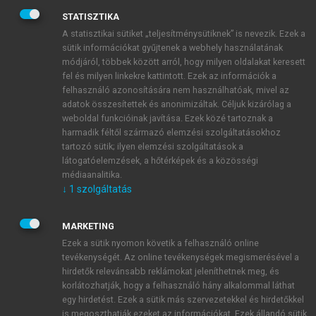
STATISZTIKA
A statisztikai sütiket „teljesítménysütiknek” is nevezik. Ezek a
sütik információkat gyűjtenek a webhely használatának
módjáról, többek között arról, hogy milyen oldalakat keresett
fel és milyen linkekre kattintott. Ezek az információk a
felhasználó azonosítására nem használhatóak, mivel az
adatok összesítettek és anonimizáltak. Céljuk kizárólag a
weboldal funkcióinak javítása. Ezek közé tartoznak a
harmadik féltől származó elemzési szolgáltatásokhoz
tartozó sütik; ilyen elemzési szolgáltatások a
látogatóelemzések, a hőtérképek és a közösségi
médiaanalitika.
↓
1
szolgáltatás
MARKETING
TARTALOMJEGYZÉK
Ezek a sütik nyomon követik a felhasználó online
tevékenységét. Az online tevékenységek megismerésével a
hirdetők relevánsabb reklámokat jeleníthetnek meg, és
Közgazdasági Nobel-díjasok 2005–2024 •
korlátozhatják, hogy a felhasználó hány alkalommal láthat
Közgazdasági Nobel-díjasok 2005–2024
egy hirdetést. Ezek a sütik más szervezetekkel és hirdetőkkel
is megoszthatják ezeket az információkat. Ezek állandó sütik,
Impresszum