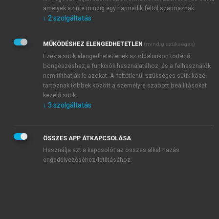
amelyek szinte mindig egy harmadik féltől származnak.
A kötet tanulmányai
↓
2
szolgáltatás
chevron_right
Húsz év Nobel-díjasai a közgazdaságtanban
chevron_right
2005
MŰKÖDÉSHEZ ELENGEDHETETLEN
(mindig szükséges)
chevron_right
2006
Ezek a sütik elengedhetetlenek az oldalunkon történő
chevron_right
2007
böngészéshez,a funkciók használatához, és a felhasználók
chevron_right
2008
nem tilthatják le azokat. A feltétlenül szükséges sütik közé
tartoznak többek között a személyre szabott beállításokat
chevron_right
2009
kezelő sütik.
chevron_right
2010
↓
3
szolgáltatás
chevron_right
2011
chevron_right
2012
ÖSSZES APP ÁTKAPCSOLÁSA
chevron_right
2013
Használja ezt a kapcsolót az összes alkalmazás
chevron_right
2014
engedélyezéséhez/letiltásához.
chevron_right
2015
chevron_right
2016
chevron_right
2017
chevron_right
2018
chevron_right
2019