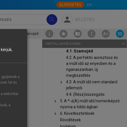
múlt idő
ELŐFIZETÉS
EN
chevron_right
3. Az uráli nyelvek igeidő- és
aspektusrendszere: az
person
search
BELÉPÉS
alapnyelv(ek) hagyományos
leírása
chevron_right
4. Aspektus, igeidő és a *‑sa
4. Aspektus, igeidő és a *‑sa múltidő-jel a szamojéd nyelvekben
›
4.1. Szamojéd
múltidő-jel a szamojéd
navigate_next
TARTALOMJEGYZÉK
nyelvekben
kérjük,
4.1. Szamojéd
4.2. A perfektív aorisztosz és
a múlt idő az enyecben és a
nganaszanban: új
d nyelvekben
megközelítés
t gyűjtenek a
er általában
chevron_right
4.3. A múlt idő nem standard
sett fel és
egyértelműen
jellemzői
 a leginkább
g a weboldal
4.4. (Rész)összegzés
rtéke az ige
chevron_right
5. A *‑ś(A) múlt idő/nomenképző
ések, a
nyoma a többi ágban
g olyan múlt
chevron_right
6. Következtetések
Rövidítések
idő) markere
Irodalom