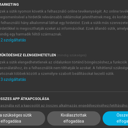
lvekben ma már nincs funkciója, egyszerű konnektív affixum
MARKETING
t „kapcsolja össze” az inflexiós toldalékokkal) vagy más funk
zek a sütik nyomon követik a felhasználó online tevékenységét. Az online tev
lében vélik felfedezni,
Mikola 2004
, 117; újabban
Urmancsij
egismerésével a hirdetők relevánsabb reklámokat jeleníthetnek meg, és korlát
 felhasználó hány alkalommal láthat egy hirdetést. Ezek a sütik más szervezete
foglalója azt sugallja: „Since the aorist of a perfective 
irdetőkkel is megoszthatják ezeket az információkat. Ezek állandó sütik, amely
ve verb would be remote past” (
Salminen 2024
, 227). Ez az idé
indig egy harmadik féltől származnak.
lássuk, miközben a szamojéd nyelvek aorisztoszának deiktikus
2
szolgáltatás
k igaznak. Így például a nganaszanban deiktikus időhatározók (
ŰKÖDÉSHEZ ELENGEDHETETLEN
(mindig szükséges)
t az aorisztosznak. Az alapvető szembenállást a momentán/pe
zek a sütik elengedhetetlenek az oldalunkon történő böngészéshez,a funkciók
asználatához, és a felhasználók nem tilthatják le azokat. A feltétlenül szükség
artoznak többek között a személyre szabott beállításokat kezelő sütik.
3
szolgáltatás
v igék:
folyamatos igék:
múlt
jelen
SSZES APP ÁTKAPCSOLÁSA
asználja ezt a kapcsolót az összes alkalmazás engedélyezéséhez/letiltásáho
bi múlt
egyszerű múlt
a szükséges sütik
Kiválasztottak
Összes
elfogadása
elfogadása
elfog