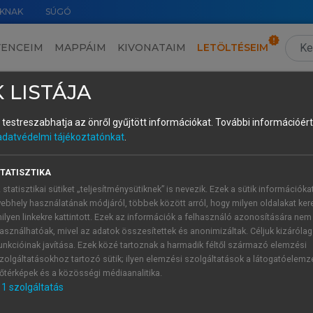
KNAK
SÚGÓ
VENCEIM
MAPPÁIM
KIVONATAIM
LETÖLTÉSEIM
III. Megjegyzések az uráli igeidők és igeaspektus kérdéséhez
›
 LISTÁJA
és testreszabhatja az önről gyűjtött információkat.
További információért 
adatvédelmi tájékoztatónkat
.
TATISZTIKA
r a finnugor nyelvekétől, elsődlegesen abban, hogy a szamojé
 statisztikai sütiket „teljesítménysütiknek” is nevezik. Ezek a sütik információka
átszik az időviszonyok kifejezésében, így az igeidőrendsz
ebhely használatának módjáról, többek között arról, hogy milyen oldalakat kere
időrendszer jól rekonstruálható, azért, mert a leánynyelvek 
ilyen linkekre kattintott. Ezek az információk a felhasználó azonosítására nem
íthetők a másodlagos elemek. A szamojéd rendszer az, amelyet
asználhatóak, mivel az adatok összesítettek és anonimizáltak. Céljuk kizáróla
unkcióinak javítása. Ezek közé tartoznak a harmadik féltől származó elemzési
ismert aorisztosz (neutrális vagy semleges idő), melynek időé
zolgáltatásokhoz tartozó sütik; ilyen elemzési szolgáltatások a látogatóelemz
ktív igéket jelen idejűnek tekintik, a perfektív igéket pedi
őtérképek és a közösségi médiaanalitika.
kapcsolják össze.
1
szolgáltatás
S aorisztosz *
‑ŋa
és a múlt idő *‑
sa
. Az aorisztosz (semleges 