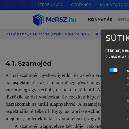
SZERZŐKNEK
CÉGEKNEK
KÖNYVTÁROSO
KÖNYVTÁR
KED
Oszkó Beatrix, Cser András (szerk.): Általános Nyelvészeti Tanulmányok XXXVII.
›
SÜTIK
Itt láthatja 
olvasd el az
4.1. Szamojéd
S
A mai szamojéd nyelvek igeidő- és aspektusrendszere elté
A
az aspektus és az akcióminőség jóval nagyobb szerepet j
w
viszonylag egyszerűbb, de nem feltétlenül. A szamojéd ige
m
tükrözik az ősi vonásokat, és ezekhez képest jól elkülön
h
f
összekötnek az uráli alapnyelvvel. A szamojéd nyelvekben 
s
aspektuális értékétől függ: az aorisztoszban álló imperfe
h
idejűnek, melynek hatása van a jelenre, vagy közeli múlttal 
↓
A szamojéd alapnyelvre két időjel rekonstruálható: a P