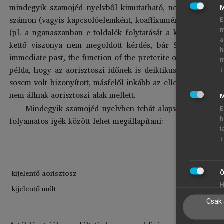
mindegyik szamojéd nyelvből kimutatható, noha a mai nye
számon (vagyis kapcsolóelemként, koaffixumént, amely a töve
E
(pl. a nganaszanban e toldalék folytatását a kérdő mód je
m
a
kettő viszonya nem megoldott kérdés, bár Salminen össze
h
immediate past, the function of the preterite of a perfecti
m
példa, hogy az aorisztoszi időnek is deiktikus felfogását 
↓
sosem volt bizonyított, másfelől inkább az ellenkezője tűni
nem állnak aorisztoszi alak mellett.
M
Mindegyik szamojéd nyelvben tehát alapvető szerep ju
E
folyamatos igék között lehet megállapítani:
h
t
↓
perfektí
kijelentő aorisztosz
közeli 
Ö
H
kijelentő múlt
távolab
Csak 