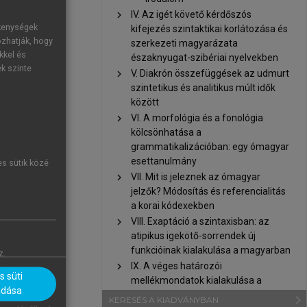
ként tartják
chevron_right
IV. Az igét követő kérdőszós
ciót vett fel
ékenységek
kifejezés szintaktikai korlátozása és
eva 2013
). E
ozhatják, hogy
szerkezeti magyarázata
kkel és
északnyugat-szibériai nyelvekben
verb denotes
ek szinte
chevron_right
V. Diakrón összefüggések az udmurt
zet arra is jó
szintetikus és analitikus múlt idők
sága egyfelől
között
pl. ’tegnap’)
chevron_right
VI. A morfológia és a fonológia
kölcsönhatása a
rfektív és a
grammatikalizációban: egy ómagyar
esettanulmány
es sütik közé
chevron_right
VII. Mit is jeleznek az ómagyar
jelzők? Módosítás és referencialitás
a korai kódexekben
chevron_right
VIII. Exaptáció a szintaxisban: az
atipikus igekötő-sorrendek új
funkcióinak kialakulása a magyarban
z.
chevron_right
IX. A véges határozói
 süti
mellékmondatok kialakulása a
adása
magyarban
navigate_next
KERESÉS A KIADVÁNYBAN