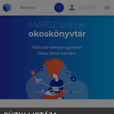
person
search
menu
BELÉPÉS
MeRSZ online
okoskönyvtár
Több száz tankönyv egy helyen.
Online. Bárhol. Bármikor.
FOGARASI KATALIN, ITTZÉS DÁNIEL, PUTZ MÓNIKA,