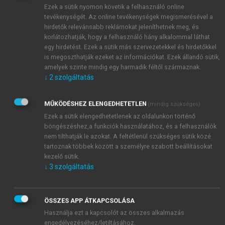
Ezek a sütik nyomon követik a felhasználó online
tevékenységét. Az online tevékenységek megismerésével a
hirdetők relevánsabb reklámokat jeleníthetnek meg, és
korlátozhatják, hogy a felhasználó hány alkalommal láthat
egy hirdetést. Ezek a sütik más szervezetekkel és hirdetőkkel
is megoszthatják ezeket az információkat. Ezek állandó sütik,
amelyek szinte mindig egy harmadik féltől származnak.
↓
2
szolgáltatás
MŰKÖDÉSHEZ ELENGEDHETETLEN
(mindig szükséges)
Ezek a sütik elengedhetetlenek az oldalunkon történő
böngészéshez,a funkciók használatához, és a felhasználók
nem tilthatják le azokat. A feltétlenül szükséges sütik közé
tartoznak többek között a személyre szabott beállításokat
kezelő sütik.
↓
3
szolgáltatás
ÖSSZES APP ÁTKAPCSOLÁSA
Használja ezt a kapcsolót az összes alkalmazás
engedélyezéséhez/letiltásához.