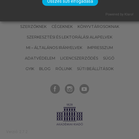
Összes süti elfogadása
Powered by Klaro!
SZERZŐKNEK
CÉGEKNEK
KÖNYVTÁROSOKNAK
SZERKESZTÉSI ÉS LEKTORÁLÁSI ALAPELVEK
MI – ÁLTALÁNOS IRÁNYELVEK
IMPRESSZUM
ADATVÉDELEM
LICENCSZERZŐDÉS
SÚGÓ
GYIK
BLOG
RÓLUNK
SÜTI BEÁLLÍTÁSOK
Verzió: 2.7.2