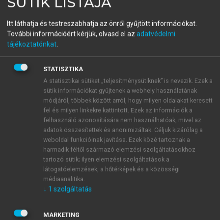
SÜTIK LISTÁJA
VÁGÁSI TÜNDE (SZERK.)
Tudásmegosztás,
Itt láthatja és testreszabhatja az önről gyűjtött információkat.
További információért kérjük, olvasd el az
adatvédelmi
információkezelés,
tájékoztatónkat
.
alkalmazhatóság III.
STATISZTIKA
Nyelvpedagógia
A statisztikai sütiket „teljesítménysütiknek” is nevezik. Ezek a
sütik információkat gyűjtenek a webhely használatának
módjáról, többek között arról, hogy milyen oldalakat keresett
fel és milyen linkekre kattintott. Ezek az információk a
menu_book
OLVASÁS
felhasználó azonosítására nem használhatóak, mivel az
adatok összesítettek és anonimizáltak. Céljuk kizárólag a
weboldal funkcióinak javítása. Ezek közé tartoznak a
harmadik féltől származó elemzési szolgáltatásokhoz
A kurzus eredeti célja miatt
tartozó sütik; ilyen elemzési szolgáltatások a
látogatóelemzések, a hőtérképek és a közösségi
tanulnak
médiaanalitika.
↓
1
szolgáltatás
Tizennyolcan a nyelvi kurzus eredeti célja miatt
1
tanulnak tovább, többek között a következőket írták:
MARKETING