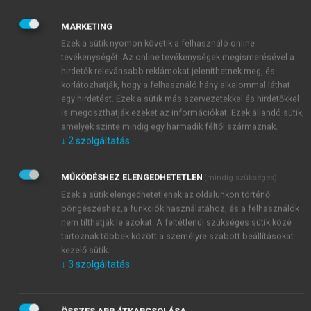
vizsgarendszer 2017-től érvényes legutóbbi tartalmi
változtatását követő négy év tavaszi és őszi
MARKETING
vizsgaidőszakaiban kerültek éles felhasználásra.
Ezek a sütik nyomon követik a felhasználó online
tevékenységét. Az online tevékenységek megismerésével a
Ahogy az
1. táblázat
ban látható, az elemzett
hirdetők relevánsabb reklámokat jeleníthetnek meg, és
vizsgarészek összesen 64 éles feladatot tartalmaztak.
korlátozhatják, hogy a felhasználó hány alkalommal láthat
Az emelt szintű érettségi vizsgálata egyrészt azért
egy hirdetést. Ezek a sütik más szervezetekkel és hirdetőkkel
különösen fontos, mert a sikeres angol vizsga 60%
is megoszthatják ezeket az információkat. Ezek állandó sütik,
fölötti eredmény esetén középfokú (B2), míg 40–
amelyek szinte mindig egy harmadik féltől származnak.
↓
2
szolgáltatás
59%-os eredmény esetén alapfokú (B1) komplex
államilag elismert nyelvvizsga-bizonyítvánnyal
egyenértékű. Másrészt a felsőoktatásban történő
MŰKÖDÉSHEZ ELENGEDHETETLEN
(mindig szükséges)
továbbtanulás esetén az érettségiző többletpontot
Ezek a sütik elengedhetetlenek az oldalunkon történő
kaphat a legalább 45 százalékos emelt szintű
böngészéshez,a funkciók használatához, és a felhasználók
nem tilthatják le azokat. A feltétlenül szükséges sütik közé
érettségiért. Harmadrészt a vizsgálat tárgyát képező
tartoznak többek között a személyre szabott beállításokat
időszakban az emelt szintű angol érettségit összesen
kezelő sütik.
60 691 diák választotta (web1.). Mindezek alapján
↓
3
szolgáltatás
egyértelmű, hogy az érettségi vizsgának magas a
tétje, és a tét nagyságával arányos figyelmet kell