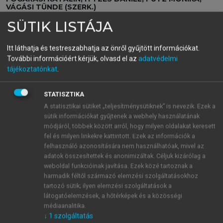
VÁGÁSI TÜNDE (SZERK.)
Tudásmegosztás,
SÜTIK LISTÁJA
információkezelés,
Itt láthatja és testreszabhatja az önről gyűjtött információkat.
alkalmazhatóság III.
További információért kérjük, olvasd el az
adatvédelmi
tájékoztatónkat
.
Nyelvpedagógia
STATISZTIKA
A statisztikai sütiket „teljesítménysütiknek” is nevezik. Ezek a
menu_book
OLVASÁS
sütik információkat gyűjtenek a webhely használatának
módjáról, többek között arról, hogy milyen oldalakat keresett
fel és milyen linkekre kattintott. Ezek az információk a
felhasználó azonosítására nem használhatóak, mivel az
adatok összesítettek és anonimizáltak. Céljuk kizárólag a
Vizsgált feladatok
weboldal funkcióinak javítása. Ezek közé tartoznak a
harmadik féltől származó elemzési szolgáltatásokhoz
Ez a kutatás az élő idegen nyelvi érettségi vizsgák
tartozó sütik; ilyen elemzési szolgáltatások a
közül azokat az angol nyelvi emelt szintű (B2)
látogatóelemzések, a hőtérképek és a közösségi
olvasott szöveg értése, valamint nyelvhelyesség-
médiaanalitika.
↓
1
szolgáltatás
részvizsgákat elemezte, melyek a kétszintű érettségi