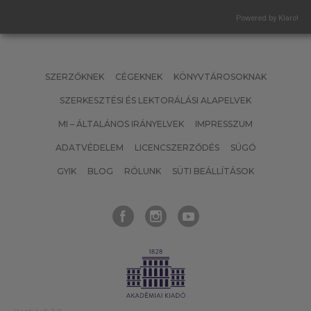
Powered by Klaro!
SZERZŐKNEK
CÉGEKNEK
KÖNYVTÁROSOKNAK
SZERKESZTÉSI ÉS LEKTORÁLÁSI ALAPELVEK
MI – ÁLTALÁNOS IRÁNYELVEK
IMPRESSZUM
ADATVÉDELEM
LICENCSZERZŐDÉS
SÚGÓ
GYIK
BLOG
RÓLUNK
SÜTI BEÁLLÍTÁSOK