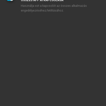
fordítani a vizsgaanyagok minőségére.
ÖSSZES APP ÁTKAPCSOLÁSA
Használja ezt a kapcsolót az összes alkalmazás
engedélyezéséhez/letiltásához.