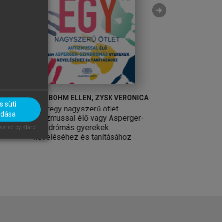
arrow_circle_right
NOTBOHM ELLEN, ZYSK VERONICA
IHÁSZ FERENC
 süti
Ezeregy nagyszerű ötlet
Egészségnevelé
adása
autizmussal élő vagy Asperger-
szindrómás gyerekek
ered by Klaro!
neveléséhez és tanításához