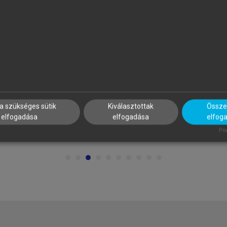
AKÁCSNÉ SZABÓ MELINDA
KORMOS JÓZSEF
a szükséges sütik
Kiválasztottak
Összes
yerekjáték!
Nevelésfilozófia
elfogadása
elfogadása
elfog
Pow