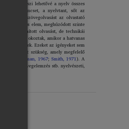
ló idő nem teszi lehetővé a nyelv összes
kben a szókincset, a nyelvtant, sőt az
Az extenzív szövegolvasást az olvastató
ódszersemleges elem, meghúzódott szinte
atosan tanított olvasást, de technikái
zok az igények okoztak, amikor a hatvanas
re jelentkeztek. Ezeket az igényeket sem
goldásokra volt szükség, amely megfelelő
ekben (
Goodman, 1967
;
Smith, 1971
). A
matika, a szövegelemzés stb. nyelvészeti,
KORLATA