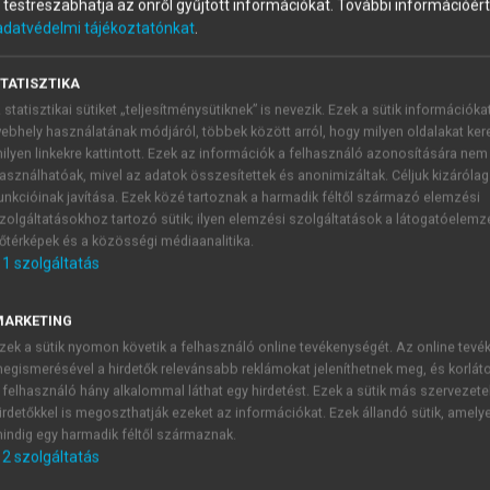
és testreszabhatja az önről gyűjtött információkat.
További információért 
adatvédelmi tájékoztatónkat
.
sának elméleti alapjai és gyakorl
TATISZTIKA
 statisztikai sütiket „teljesítménysütiknek” is nevezik. Ezek a sütik információka
ebhely használatának módjáról, többek között arról, hogy milyen oldalakat kere
ilyen linkekre kattintott. Ezek az információk a felhasználó azonosítására nem
asználhatóak, mivel az adatok összesítettek és anonimizáltak. Céljuk kizáróla
történelmi előzmények és tanulságok
unkcióinak javítása. Ezek közé tartoznak a harmadik féltől származó elemzési
zolgáltatásokhoz tartozó sütik; ilyen elemzési szolgáltatások a látogatóelemz
tették a nyelvtanítás különálló területének, csak „segédtud
őtérképek és a közösségi médiaanalitika.
ozói” szerep a fordításcentrikus módszerek eluralkodásával 
1
szolgáltatás
szótagoló olvasás egyaránt létezett a korabeli leírások sze
tő olvasást pedig már a rómaiaknál is találunk. Bizonyos ér
MARKETING
sa és ezeknek az „őrleményeknek” egybevetése a helyi nyelve
zek a sütik nyomon követik a felhasználó online tevékenységét. Az online tev
odalmi elemzések fordításokkal is kísért magyarázatai formált
egismerésével a hirdetők relevánsabb reklámokat jeleníthetnek meg, és korlát
g az elkerülhetetlen commentummal és glossával (az előbbi a
 felhasználó hány alkalommal láthat egy hirdetést. Ezek a sütik más szervezete
g a másik, a glossa, a jelentés és stílus pragmatikával is hatá
irdetőkkel is megoszthatják ezeket az információkat. Ezek állandó sütik, amely
indig egy harmadik féltől származnak.
rmációk vezettek a magyarázó olvasásokhoz, a szövegmagyará
2
szolgáltatás
terhelte később a legkisebb lehetséges elemig lebontó nyel