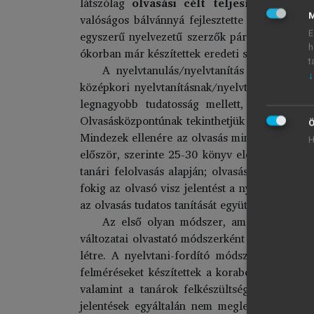
látszólag
olvasási célt teljesítő nyelvt
M
valóságos bálvánnyá fejlesztette az intenzív 
egyszerű nyelvezetű szerzők pártolása az olv
E
h
ókorban már készítettek eredeti szerzők műveib
t
A nyelvtanulás/nyelvtanítás huszonöt é
↓
középkori nyelvtanításnak/nyelvtanulásnak az
legnagyobb tudatosság mellett, szemben a p
Olvasásközpontúnak tekinthetjük Locke sorok
Ö
Mindezek ellenére az olvasás mint különleges
H
először, szerinte 25-30 könyv elolvasása után
tanári felolvasás alapján; olvasás utánzással
fokig az olvasó visz jelentést a nyomtatott s
az olvasás tudatos tanítását együtt képzelte el 
Az első olyan módszer, amely tudatosan 
változatai olvastató módszerként váltak ismer
létre. A nyelvtani-fordító módszer elavults
felméréseket készítettek a korabeli nyelvtan
valamint a tanárok felkészültségét is (a Tiz
jelentések egyáltalán nem meglepő módon kao