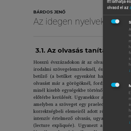
Itt láthatja 
olvasd el az
BÁRDOS JENŐ
Az idegen nyelvek tanítá
S
A
w
m
h
3.1. Az olvasás tanítása: 
f
s
Hosszú évszázadokon át az olvasást nem tekin
h
irodalmi szövegelemzéseknél, és ez a „bedolg
↓
betűző (a betűket egyenként hangoztató) és 
olvasást már a görögöknél, fordításhoz köthe
minél kisebb egységekbe történő szétdarabolá
E
előtérbe kerülését. Ugyanekkor a részletes ir
m
amelyben a szöveget egy praelectio előzte me
a
korrektségbeli elemeiről adott részleteket, mí
h
m
intenzív értelmező olvasás, ugyanezek a fo
↓
(lecture expliquée). Ugyanezt a hagyományt 