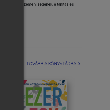
a nyelvtanuló személyiségének, a tanítás és
chevron_right
TOVÁBB A KÖNYVTÁRBA