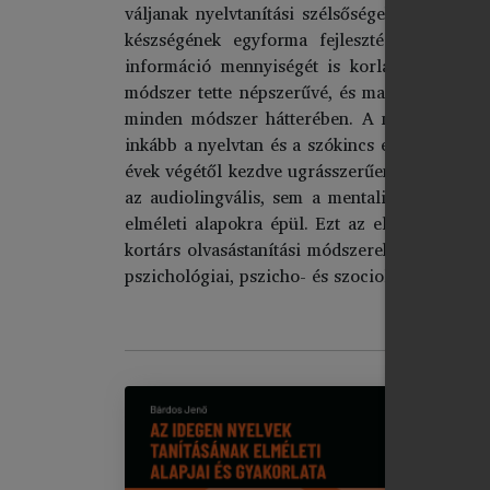
váljanak nyelvtanítási szélsőségek rabjaivá, 
készségének egyforma fejlesztését. West ol
információ mennyiségét is korlátozta, ugyan
módszer tette népszerűvé, és maga a jelensé
minden módszer hátterében. A minden készsé
inkább a nyelvtan és a szókincs ellenőrzésére,
évek végétől kezdve ugrásszerűen megnőtt azo
az audiolingvális, sem a mentalista olvasást
elméleti alapokra épül. Ezt az elméleti alapo
kortárs olvasástanítási módszerek inspirációj
pszichológiai, pszicho- és szociolingvisztikai t
AZ