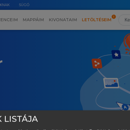
KNAK
SÚGÓ
VENCEIM
MAPPÁIM
KIVONATAIM
LETÖLTÉSEIM
r
 LISTÁJA