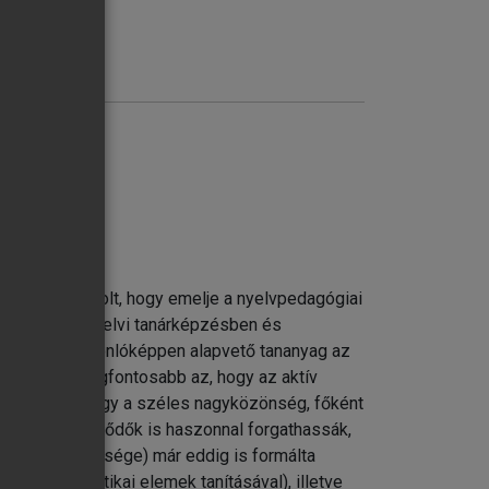
ő célja az volt, hogy emelje a nyelvpedagógiai
g az idegen nyelvi tanárképzésben és
hoz szól. Hasonlóképpen alapvető tananyag az
gatóinak. A legfontosabb az, hogy az aktív
tővé teszi, hogy a széles nagyközönség, főként
ek iránt érdeklődők is haszonnal forgathassák,
gy sikertelensége) már eddig is formálta
 és a pragmatikai elemek tanításával), illetve