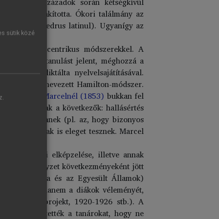
 módszer évszázadok során kétségkívül
tárát is kialakította. Ókori találmány az
aesar és Phaedrus latinul). Ugyanígy az
es sütik közé
sonló olvasáscentrikus módszerekkel. A
tján történő tanulást jelent, méghozzá a
érdekek diktálta nyelvelsajátításával.
mazása az úgynevezett Hamilton-módszer.
ndozni, csak
Marcelnél (1853)
bukkan fel
z.
legfontosabbak a következők: hallásértés
latok is feltűnnek (pl. az, hogy bizonyos
rn felfogásának is eleget tesznek. Marcel
inek eredeti elképzelése, illetve annak
egy válsághelyzet következményeként jött
gok (pl. Kanada és az Egyesült Államok)
tték számba, hanem a diákok véleményét,
9; a bengáli projekt, 1920-1926 stb.). A
ra figyelmeztették a tanárokat, hogy ne