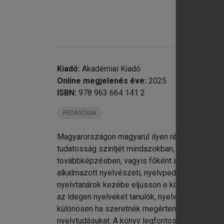
chevron_right
chevron_right
chevron_right
IV
Kiadó:
Akadémiai Kiadó
chevron_right
V.
Online megjelenés éve:
2025
Ut
ISBN:
978 963 664 141 2
VI
PEDAGÓGIA
Magyarországon magyarul ilyen részletességű m
tudatosság szintjét mindazokban, akik az idege
továbbképzésben, vagyis főként az idegen nyel
alkalmazott nyelvészeti, nyelvpedagógiai, illet
nyelvtanárok kezébe eljusson e könyv. A szűke
az idegen nyelveket tanulók, nyelvvizsgázók, fo
különösen ha szeretnék megérteni azokat a pszi
nyelvtudásukat. A könyv legfontosabb fejezetei a