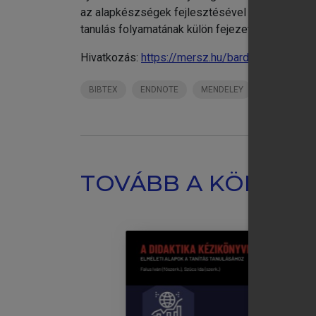
az alapkészségek fejlesztésével (hallás utáni é
tanulás folyamatának külön fejezeteket szentelt
Hivatkozás:
https://mersz.hu/bardos-az-idegen-
BIBTEX
ENDNOTE
MENDELEY
ZOTERO
TOVÁBB A KÖNYVT