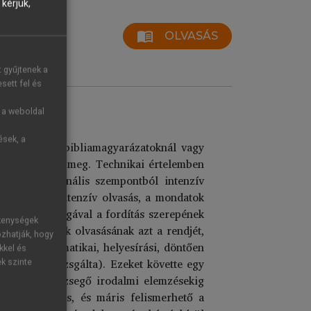
kérjük,
menu_book
OLVASÁS
ata
t gyűjtenek a
sett fel és
g a weboldal
ések, a
omány” volt a bibliamagyarázatoknál vagy
sem változott meg. Technikai értelemben
rint. Funkcionális szempontból intenzív
telemben az intenzív olvasás, a mondatok
kkel hozta magával a fordítás szerepének
ékenységek
ák az auktorok olvasásának azt a rendjét,
ozhatják, hogy
 nyelv grammatikai, helyesírási, döntően
kkel és
ros világát vizsgálta). Ezeket követte egy
ek szinte
zatoktól hemzsegő irodalmi elemzésekig
vtani elemzés, és máris felismerhető a