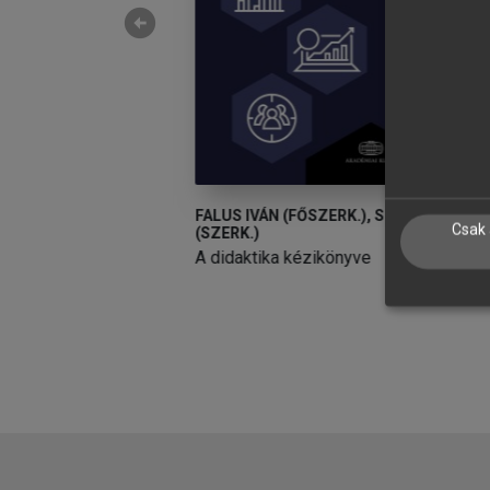
arrow_circle_left
LLA IMOLA
FALUS IVÁN (FŐSZERK.), SZŰCS IDA
T
Csak 
(SZERK.)
edagógiája
G
A didaktika kézikönyve