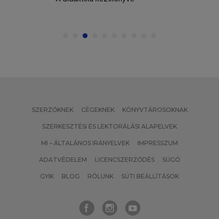
SZERZŐKNEK
CÉGEKNEK
KÖNYVTÁROSOKNAK
SZERKESZTÉSI ÉS LEKTORÁLÁSI ALAPELVEK
MI – ÁLTALÁNOS IRÁNYELVEK
IMPRESSZUM
ADATVÉDELEM
LICENCSZERZŐDÉS
SÚGÓ
GYIK
BLOG
RÓLUNK
SÜTI BEÁLLÍTÁSOK