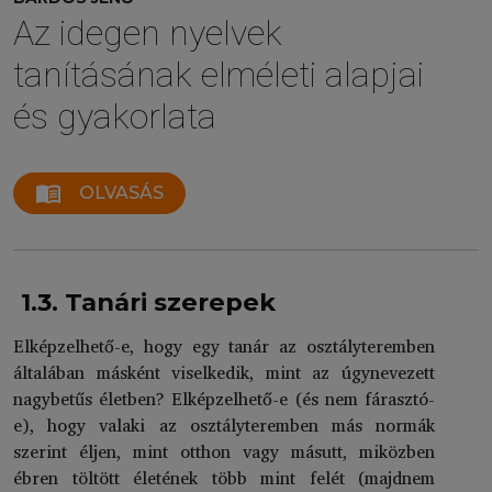
Az idegen nyelvek
tanításának elméleti alapjai
és gyakorlata
menu_book
OLVASÁS
1.3. Tanári szerepek
Elképzelhető-e, hogy egy tanár az osztályteremben
általában másként viselkedik, mint az úgynevezett
nagybetűs életben? Elképzelhető-e (és nem fárasztó-
e), hogy valaki az osztályteremben más normák
szerint éljen, mint otthon vagy másutt, miközben
ébren töltött életének több mint felét (majdnem