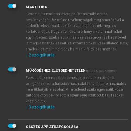
súgó és szereplő (ha együtt lép fel a diákokkal),
MARKETING
jelmeztervező és kellékes, és még sorolhatnánk. A
Ezek a sütik nyomon követik a felhasználó online
legfélelmetesebb az egészben az, hogy még
tevékenységét. Az online tevékenységek megismerésével a
hallgatóság is lehet, mert az állandó önellenőrzés,
hirdetők relevánsabb reklámokat jeleníthetnek meg, és
korlátozhatják, hogy a felhasználó hány alkalommal láthat
monitorozás következtében kifejlesztett skizofrén
egy hirdetést. Ezek a sütik más szervezetekkel és hirdetőkkel
igazgatói minipáholyából mindvégig figyeli és
is megoszthatják ezeket az információkat. Ezek állandó sütik,
értékeli az előadást. Emiatt aztán akár bocsánatos
amelyek szinte mindig egy harmadik féltől származnak.
bűn is lehet, ha kilépünk társadalmi szerepünkből?
↓
2
szolgáltatás
Poetica licentia, vagyis költői szabadság az ügy
érdekében? Társadalmi szerepéből kilépni és más
MŰKÖDÉSHEZ ELENGEDHETETLEN
(mindig szükséges)
szerepeket eljátszani csak az a tanár képes, akiben
Ezek a sütik elengedhetetlenek az oldalunkon történő
megvan ez a
szerepalkotási vágy és a tehetség
böngészéshez,a funkciók használatához, és a felhasználók
ahhoz, hogy a kitalált szerepet hatásosan előadja.
nem tilthatják le azokat. A feltétlenül szükséges sütik közé
Most visszatérhetünk egy olyan dimenzióhoz,
tartoznak többek között a személyre szabott beállításokat
kezelő sütik.
amelyet korábban a 27., A nyelvtanár „célkeresztje”
↓
3
szolgáltatás
című ábrán mutattunk be. Az iparos nem
fantáziálgat: előbb a pánt és utána a szög, de nem is
nagyon zuhan le nagy magasságokból, mert a Nap
ÖSSZES APP ÁTKAPCSOLÁSA