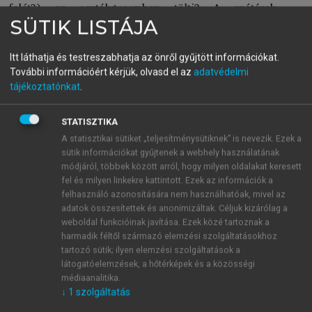
felét?) az osztályteremben tölti? A szótárak
meghatározásai
színészi
szerepekről és
társadalmi
SÜTIK LISTÁJA
szerepekről tudnak (lásd Wright ma már
klasszikusnak számító munkáját, 1987: 3). Távol
Itt láthatja és testreszabhatja az önről gyűjtött információkat.
álljon tőlünk a szándék, hogy itt és most elmerüljünk
További információért kérjük, olvasd el az
adatvédelmi
tájékoztatónkat
.
a szociológiai szerepek és értelmezhetőségük
sokféleségében. Elég, ha csak azt a mozzanatot
ragadjuk meg, hogy a zavar oka az lehet, hogy a
STATISZTIKA
„
tanári színpad
” allegóriának a tanárok
A statisztikai sütiket „teljesítménysütiknek” is nevezik. Ezek a
sütik információkat gyűjtenek a webhely használatának
mindennapi életében szinte fizikális jelentése van.
módjáról, többek között arról, hogy milyen oldalakat keresett
Izgalmas nyomozás lehetne azt kideríteni, hogy a
fel és milyen linkekre kattintott. Ezek az információk a
tanárok hányszor lépnek ki az osztályteremben
felhasználó azonosítására nem használhatóak, mivel az
gondosan kimunkált „társadalmi szerepükből”, mert
adatok összesítettek és anonimizáltak. Céljuk kizárólag a
hogy sokan és sokszor kilépnek, az bizonyos, aminek
weboldal funkcióinak javítása. Ezek közé tartoznak a
harmadik féltől származó elemzési szolgáltatásokhoz
oka lehet valamely konfliktus vagy más
tartozó sütik; ilyen elemzési szolgáltatások a
stresszhelyzet. Magyarázhatjuk a dolgot persze azzal,
látogatóelemzések, a hőtérképek és a közösségi
hogy egy színésznek a színházban soha nem lesz
médiaanalitika.
akkora szabadsága, mint a tanárnak saját színpadán.
↓
1
szolgáltatás
Ezen a színpadon egyszerre lehet szerző és rendező,