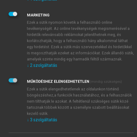
egészen hihetően tör elő. (A bemutatás
természetesen nem kizárólagos jellegű, vagyis szép
MARKETING
számmal akadnak magas intelligenciahányadossal
Ezek a sütik nyomon követik a felhasználó online
rendelkező személyek, akik nagyon jól beszélik a
tevékenységét. Az online tevékenységek megismerésével a
nyelvet, és még többen vannak olyanok, akik fejlett,
hirdetők relevánsabb reklámokat jeleníthetnek meg, és
átlagos vagy gyenge mentális képességeiktől
korlátozhatják, hogy a felhasználó hány alkalommal láthat
függetlenül sehogyan sem beszélnek idegen
egy hirdetést. Ezek a sütik más szervezetekkel és hirdetőkkel
nyelveket.) Vegyük figyelembe, hogy a nyelv eleve
is megoszthatják ezeket az információkat. Ezek állandó sütik,
amelyek szinte mindig egy harmadik féltől származnak.
kettős természetű abból a szempontból, hogy
↓
2
szolgáltatás
felmutat racionális, logikailag magyarázható,
szabályokba foglalható törvényszerűségeket,
MŰKÖDÉSHEZ ELENGEDHETETLEN
(mindig szükséges)
ugyanakkor megmagyarázhatatlan, de egy közösség
Ezek a sütik elengedhetetlenek az oldalunkon történő
által elfogadott szokásokat is. Így érthető, hogy a
böngészéshez,a funkciók használatához, és a felhasználók
nyelvek tanulásában is lehetséges ilyen elcsúszás az
nem tilthatják le azokat. A feltétlenül szükséges sütik közé
auditív-szenzomotoros jelenségek irányába, amely
tartoznak többek között a személyre szabott beállításokat
nem szemben, hanem egymásba kapaszkodva jelenik
kezelő sütik.
meg az analitikus gondolkodás által feldolgozható,
↓
3
szolgáltatás
raktározható és előhívható diszkrét jelenségekkel. Az
egyesek szerint nem létező, mások szerint egyedül