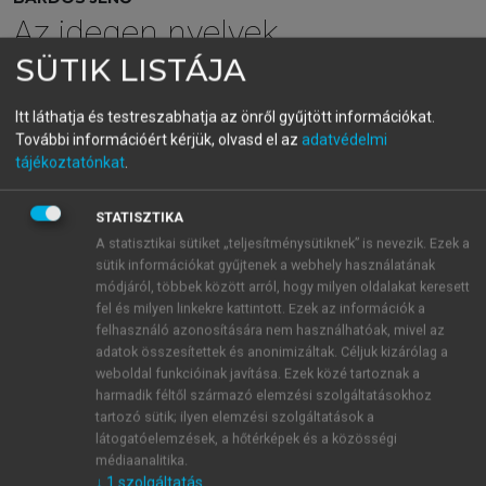
Az idegen nyelvek
SÜTIK LISTÁJA
tanításának elméleti alapjai
és gyakorlata
Itt láthatja és testreszabhatja az önről gyűjtött információkat.
További információért kérjük, olvasd el az
adatvédelmi
tájékoztatónkat
.
menu_book
OLVASÁS
STATISZTIKA
A statisztikai sütiket „teljesítménysütiknek” is nevezik. Ezek a
sütik információkat gyűjtenek a webhely használatának
módjáról, többek között arról, hogy milyen oldalakat keresett
1. A tanuló kognitív sajátosságai
fel és milyen linkekre kattintott. Ezek az információk a
felhasználó azonosítására nem használhatóak, mivel az
Az idegen nyelveket jól beszélő, egyelőre még
adatok összesítettek és anonimizáltak. Céljuk kizárólag a
kisebbség tagjaként bárki tapasztalhatta, hogy
weboldal funkcióinak javítása. Ezek közé tartoznak a
elismert, kiváló felkészültségű, nagy tudású emberek
harmadik féltől származó elemzési szolgáltatásokhoz
időnként milyen gyatrán beszélnek idegen nyelveket,
tartozó sütik; ilyen elemzési szolgáltatások a
látogatóelemzések, a hőtérképek és a közösségi
ugyanakkor ugyanaz a nyelv egy szellemileg
médiaanalitika.
viszonylag szerényen bebútorozott koponyából
↓
1
szolgáltatás