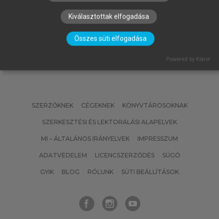
Kiválasztottak elfogadása
Összes süti elfogadása
Powered by Klaro!
SZERZŐKNEK
CÉGEKNEK
KÖNYVTÁROSOKNAK
SZERKESZTÉSI ÉS LEKTORÁLÁSI ALAPELVEK
MI – ÁLTALÁNOS IRÁNYELVEK
IMPRESSZUM
ADATVÉDELEM
LICENCSZERZŐDÉS
SÚGÓ
GYIK
BLOG
RÓLUNK
SÜTI BEÁLLÍTÁSOK