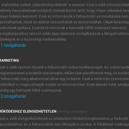
 statisztikai sütiket „teljesítménysütiknek” is nevezik. Ezek a sütik információka
ebhely használatának módjáról, többek között arról, hogy milyen oldalakat kere
 ÉVA KATALIN, VÁGÁSI TÜNDE (SZERK.)
ilyen linkekre kattintott. Ezek az információk a felhasználó azonosítására nem
ciókezelés, alkalmazhatóság II. 
asználhatóak, mivel az adatok összesítettek és anonimizáltak. Céljuk kizáróla
unkcióinak javítása. Ezek közé tartoznak a harmadik féltől származó elemzési
zolgáltatásokhoz tartozó sütik; ilyen elemzési szolgáltatások a látogatóelemz
őtérképek és a közösségi médiaanalitika.
1
szolgáltatás
MARKETING
zek a sütik nyomon követik a felhasználó online tevékenységét. Az online tev
egismerésével a hirdetők relevánsabb reklámokat jeleníthetnek meg, és korlát
 felhasználó hány alkalommal láthat egy hirdetést. Ezek a sütik más szervezete
A labioveláris diftongus
irdetőkkel is megoszthatják ezeket az információkat. Ezek állandó sütik, amely
indig egy harmadik féltől származnak.
romaniban elfogadhatónak ítélhető, annál is inkább, h
2
szolgáltatás
gizálódás rendszerint szisztematikus módon megy végbe. Ma
, pl. lovári
žav
/ʑav/ ’megyek’, de a cerhár-csurár nyelvjárás
220–221) szótárában a {w} graféma számtalan helyen szerepe
ŰKÖDÉSHEZ ELENGEDHETETLEN
(mindig szükséges)
’ajak’,
wuźo
~
vuźo
~
uźo
’tiszta’ de olykor öná
zek a sütik elengedhetetlenek az oldalunkon történő böngészéshez,a funkciók
CSc
CSc
CSc
CSc
asználatához, és a felhasználók nem tilthatják le azokat. A feltétlenül szükség
,
vortàko
és
uźo
formában szerepelnek
Courthiade (200
c
CSc
CSc