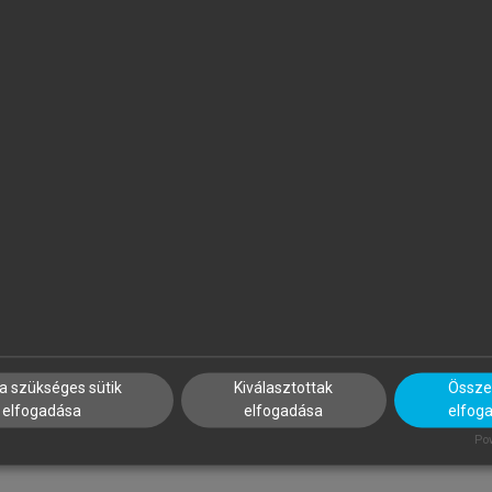
ÁTYÁS BÁNHEGYI
BENCZES RÉKA, KÖVECSES Z
he Effects of Politics and
Kognitív nyelvészet
deology on the Translation of
rgumentative Political
ewspaper Articles
a szükséges sütik
Kiválasztottak
Összes
elfogadása
elfogadása
elfog
Pow