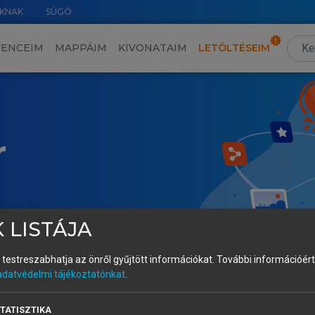
KNAK
SÚGÓ
VENCEIM
MAPPÁIM
KIVONATAIM
LETÖLTÉSEIM
r
 LISTÁJA
és testreszabhatja az önről gyűjtött információkat.
További információért 
adatvédelmi tájékoztatónkat
.
TATISZTIKA