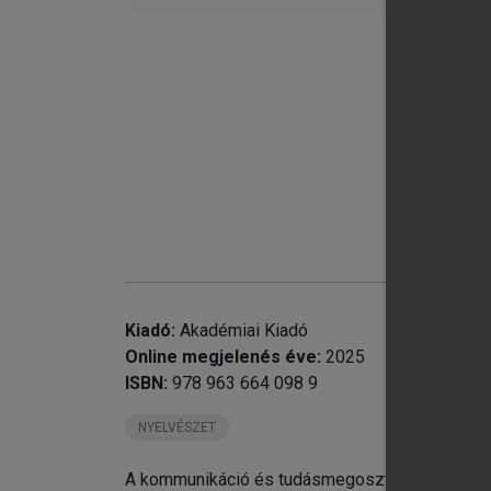
chevron_right
Ma
an
chevron_right
Du
Be
chevron_right
Ha
chevron_right
Na
Ka
chevron_right
Va
Má
chevron_right
Kiadó:
Akadémiai Kiadó
chevron_right
Online megjelenés éve:
2025
ISBN:
978 963 664 098 9
NYELVÉSZET
A kommunikáció és tudásmegosztás a technológ