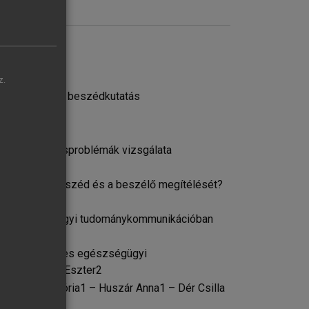
z.
 közvetítés és beszédkutatás
ionális fordításproblémák vizsgálata
 nyilvános beszéd és a beszélő megítélését?
pe az egészségügyi tudománykommunikációban
vid1001 önkéntes egészségügyi
kó1 – B. Papp Eszter2
 Horváth Viktória1 – Huszár Anna1 – Dér Csilla