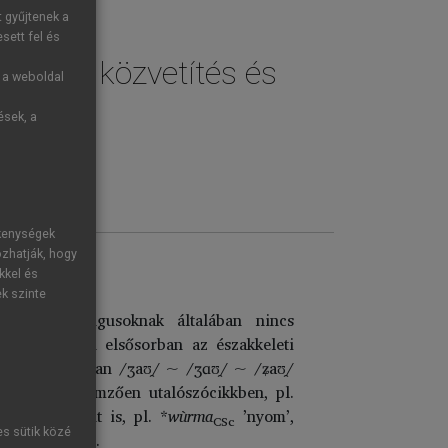
t gyűjtenek a
sett fel és
Nyelvi közvetítés és
g a weboldal
ések, a
ékenységek
ozhatják, hogy
kkel és
ek szinte
ogy a diftongusoknak általában nincs
gyarországon elsősorban az északkeleti
okban általában /ʒaʊ̯/ ~ /ʒɑʊ̯/ ~ /ʑaʊ̯/
l, bár jellemzően utalószócikkben, pl.
lló szócikként is, pl. *
wùrma
’nyom’,
CSc
es sütik közé
9)
szótárában.