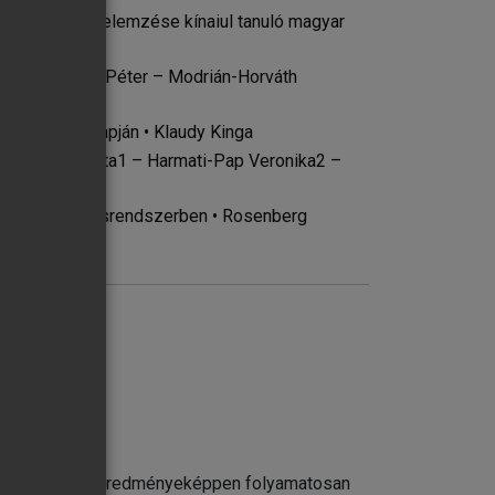
k akusztikai elemzése kínaiul tanuló magyar
ségei • Kappel Péter – Modrián-Horváth
olgozatok alapján • Klaudy Kinga
Murányi Sarolta1 – Harmati-Pap Veronika2 –
kus romani írásrendszerben • Rosenberg
s fejlődésének eredményeképpen folyamatosan