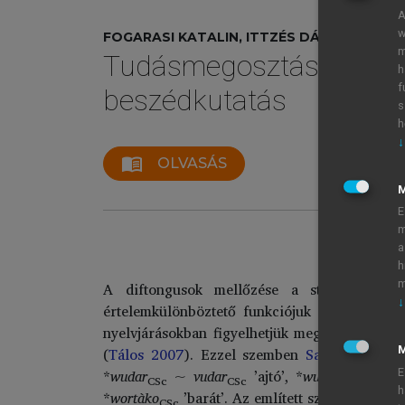
A
w
FOGARASI KATALIN, ITTZÉS DÁNIEL, VARGA
m
Tudásmegosztás, informá
h
f
beszédkutatás
s
h
↓
menu_book
OLVASÁS
E
m
a
h
m
A diftongusok mellőzése a standardizált 
↓
értelemkülönböztető funkciójuk és a difton
nyelvjárásokban figyelhetjük meg e jelenséget
(
Tálos 2007
). Ezzel szemben
Sarău (2000
: 
M
*
wudar
~
vudar
’ajtó’, *
wuśt
~
vuśt
E
CSc
CSc
CSc
h
*
wortàko
’barát’. Az említett szavak
vùrma
CSc
CS