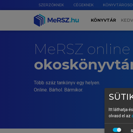
SZERZŐKNEK
CÉGEKNEK
KÖNYVTÁROSO
KÖNYVTÁR
KED
MeRSZ online
okoskönyvtá
Több száz tankönyv egy helyen.
Online. Bárhol. Bármikor.
SÜTIK
Itt láthatja 
olvasd el az
S