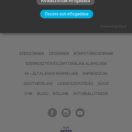
Kiválasztottak elfogadása
Összes süti elfogadása
Powered by Klaro!
SZERZŐKNEK
CÉGEKNEK
KÖNYVTÁROSOKNAK
SZERKESZTÉSI ÉS LEKTORÁLÁSI ALAPELVEK
MI – ÁLTALÁNOS IRÁNYELVEK
IMPRESSZUM
ADATVÉDELEM
LICENCSZERZŐDÉS
SÚGÓ
GYIK
BLOG
RÓLUNK
SÜTI BEÁLLÍTÁSOK