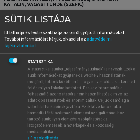
KATALIN, VÁGÁSI TÜNDE (SZERK.)
Tudásmegosztás,
SÜTIK LISTÁJA
információkezelés,
Itt láthatja és testreszabhatja az önről gyűjtött információkat.
alkalmazhatóság II. Nyelvi
További információért kérjük, olvasd el az
adatvédelmi
tájékoztatónkat
.
közvetítés és beszédkutatás
STATISZTIKA
A statisztikai sütiket „teljesítménysütiknek” is nevezik. Ezek a
menu_book
OLVASÁS
sütik információkat gyűjtenek a webhely használatának
módjáról, többek között arról, hogy milyen oldalakat keresett
fel és milyen linkekre kattintott. Ezek az információk a
felhasználó azonosítására nem használhatóak, mivel az
adatok összesítettek és anonimizáltak. Céljuk kizárólag a
A gépi fordítás és az
weboldal funkcióinak javítása. Ezek közé tartoznak a
utószerkesztés térnyerése
harmadik féltől származó elemzési szolgáltatásokhoz
tartozó sütik; ilyen elemzési szolgáltatások a
A nemzetközi és a hazai piaci, illetve tudományos
látogatóelemzések, a hőtérképek és a közösségi
felmérések is egybehangzóan bizonyítják: az utóbbi
médiaanalitika.
↓
1
szolgáltatás
évek meghatározó trendjének a fordítóipar