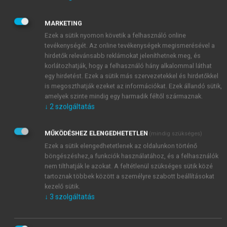
gyakorlatilag minden szintjén és szegmensében a
(neurális) gépi fordítás és az utószerkesztés
MARKETING
térnyerését tekinthetjük. A Hunnect Kft. 2021-ben
Ezek a sütik nyomon követik a felhasználó online
tevékenységét. Az online tevékenységek megismerésével a
hazai fordítók körében végzett (
Hunnect 2021
),
hirdetők relevánsabb reklámokat jeleníthetnek meg, és
illetve a legutóbbi európai szintű ELIS-felmérések
korlátozhatják, hogy a felhasználó hány alkalommal láthat
(European Language Industry Survey)
szerint már a
egy hirdetést. Ezek a sütik más szervezetekkel és hirdetőkkel
szabadúszó fordítók 70–80%-a használ (legalább
is megoszthatják ezeket az információkat. Ezek állandó sütik,
alkalmi jelleggel) gépi fordítóeszközöket (
ELIS
amelyek szinte mindig egy harmadik féltől származnak.
↓
2
szolgáltatás
2024
). Egy magyar fordításszolgáltató képviselője
szerint (
Nagy 2023
) immár irodájuk belső
munkatársai (projektmenedzserek, minőségügyisek
MŰKÖDÉSHEZ ELENGEDHETETLEN
(mindig szükséges)
stb.) is napi szinten használnak MT-t, amely egyre
Ezek a sütik elengedhetetlenek az oldalunkon történő
szervesebb részét képezi munkafolyamataiknak. A
böngészéshez,a funkciók használatához, és a felhasználók
nem tilthatják le azokat. A feltétlenül szükséges sütik közé
felmérések szerint azonban a gépi technológia és az
tartoznak többek között a személyre szabott beállításokat
MT használatában leginkább a nagy cégek, a
kezelő sütik.
fordításszolgáltatók és különösen a nemzetközi
↓
3
szolgáltatás
intézmények járnak élen. Utóbbira jó példa az
Európai Unió, melynek fordítással foglalkozó szervei