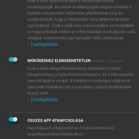
a betegedukációban
Ezek a sütik nyomon követik a felhasználó online
tevékenységét. Az online tevékenységek megismerésével a
Miskolci Egyetem Bölcsészettudományi Kar Modern
hirdetők relevánsabb reklámokat jeleníthetnek meg, és
korlátozhatják, hogy a felhasználó hány alkalommal láthat
Filológiai Intézet Alkalmazott Nyelvészeti és
egy hirdetést. Ezek a sütik más szervezetekkel és hirdetőkkel
Fordítástudományi Tanszék
is megoszthatják ezeket az információkat. Ezek állandó sütik,
amelyek szinte mindig egy harmadik féltől származnak.
↓
2
szolgáltatás
MŰKÖDÉSHEZ ELENGEDHETETLEN
(mindig szükséges)
Ezek a sütik elengedhetetlenek az oldalunkon történő
böngészéshez,a funkciók használatához, és a felhasználók
nem tilthatják le azokat. A feltétlenül szükséges sütik közé
tartoznak többek között a személyre szabott beállításokat
kezelő sütik.
↓
3
szolgáltatás
ÖSSZES APP ÁTKAPCSOLÁSA
Használja ezt a kapcsolót az összes alkalmazás
engedélyezéséhez/letiltásához.