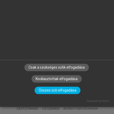
GYURIS BEÁTA (SZERK.)
Általános Nyelvészeti Tanulmányok
XXXV.
Csak a szükséges sütik elfogadása
Kiválasztottak elfogadása
Összes süti elfogadása
Powered by Klaro!
SZERZŐKNEK
CÉGEKNEK
KÖNYVTÁROSOKNAK