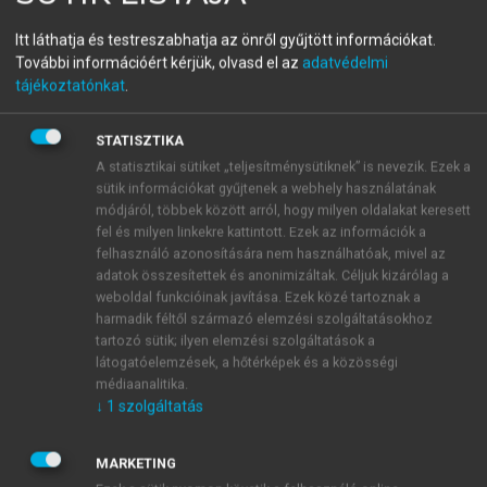
KATALIN, VÁGÁSI TÜNDE (SZERK.)
Tudásmegosztás,
Itt láthatja és testreszabhatja az önről gyűjtött információkat.
További információért kérjük, olvasd el az
adatvédelmi
információkezelés,
tájékoztatónkat
.
alkalmazhatóság II. Nyelvi
STATISZTIKA
közvetítés és beszédkutatás
A statisztikai sütiket „teljesítménysütiknek” is nevezik. Ezek a
sütik információkat gyűjtenek a webhely használatának
módjáról, többek között arról, hogy milyen oldalakat keresett
fel és milyen linkekre kattintott. Ezek az információk a
menu_book
OLVASÁS
felhasználó azonosítására nem használhatóak, mivel az
adatok összesítettek és anonimizáltak. Céljuk kizárólag a
weboldal funkcióinak javítása. Ezek közé tartoznak a
harmadik féltől származó elemzési szolgáltatásokhoz
tartozó sütik; ilyen elemzési szolgáltatások a
A szaknyelvről köznyelvre
látogatóelemzések, a hőtérképek és a közösségi
médiaanalitika.
történő intralingvális fordítás
↓
1
szolgáltatás
szerepe az egészségügyi
tudománykommunikációban és
MARKETING