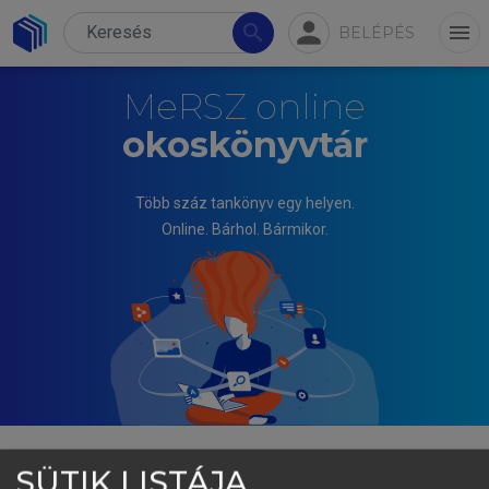
person
search
menu
BELÉPÉS
MeRSZ online
okoskönyvtár
Több száz tankönyv egy helyen.
Online. Bárhol. Bármikor.
SÜTIK LISTÁJA
FOGARASI KATALIN, ITTZÉS DÁNIEL, VARGA ÉVA