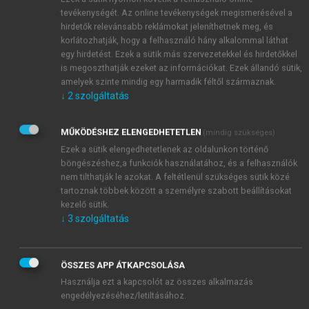
ahol a célcsoportot nem a szakmai és tudósközösség
tevékenységét. Az online tevékenységek megismerésével a
tagjai, hanem a
társadalom széles rétegei, a
hirdetők relevánsabb reklámokat jeleníthetnek meg, és
korlátozhatják, hogy a felhasználó hány alkalommal láthat
laikusok
alkotják.
egy hirdetést. Ezek a sütik más szervezetekkel és hirdetőkkel
is megoszthatják ezeket az információkat. Ezek állandó sütik,
amelyek szinte mindig egy harmadik féltől származnak.
↓
2
szolgáltatás
MŰKÖDÉSHEZ ELENGEDHETETLEN
(mindig szükséges)
Ezek a sütik elengedhetetlenek az oldalunkon történő
böngészéshez,a funkciók használatához, és a felhasználók
nem tilthatják le azokat. A feltétlenül szükséges sütik közé
tartoznak többek között a személyre szabott beállításokat
kezelő sütik.
↓
3
szolgáltatás
ÖSSZES APP ÁTKAPCSOLÁSA
Használja ezt a kapcsolót az összes alkalmazás
engedélyezéséhez/letiltásához.