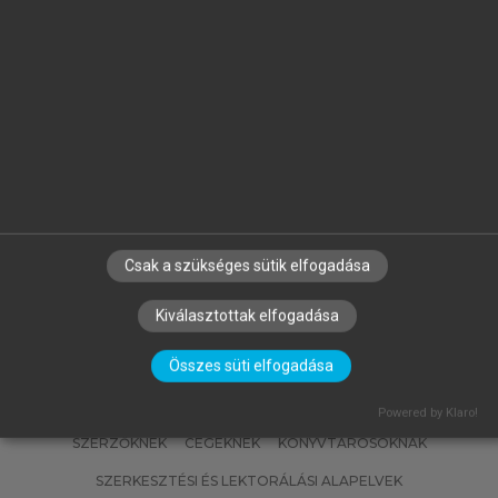
GYURIS BEÁTA (SZERK.)
Általános Nyelvészeti Tanulmányok
XXXV.
Csak a szükséges sütik elfogadása
Kiválasztottak elfogadása
Összes süti elfogadása
Powered by Klaro!
SZERZŐKNEK
CÉGEKNEK
KÖNYVTÁROSOKNAK
SZERKESZTÉSI ÉS LEKTORÁLÁSI ALAPELVEK