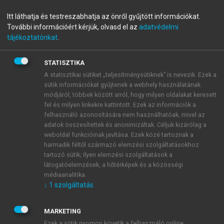
KATALIN, VÁGÁSI TÜNDE (SZERK.)
Itt láthatja és testreszabhatja az önről gyűjtött információkat.
Tudásmegosztás,
További információért kérjük, olvasd el az
adatvédelmi
információkezelés,
tájékoztatónkat
.
alkalmazhatóság II. Nyelvi
STATISZTIKA
közvetítés és beszédkutatás
A statisztikai sütiket „teljesítménysütiknek” is nevezik. Ezek a
sütik információkat gyűjtenek a webhely használatának
módjáról, többek között arról, hogy milyen oldalakat keresett
fel és milyen linkekre kattintott. Ezek az információk a
menu_book
OLVASÁS
felhasználó azonosítására nem használhatóak, mivel az
adatok összesítettek és anonimizáltak. Céljuk kizárólag a
weboldal funkcióinak javítása. Ezek közé tartoznak a
harmadik féltől származó elemzési szolgáltatásokhoz
tartozó sütik; ilyen elemzési szolgáltatások a
Bevezetés
látogatóelemzések, a hőtérképek és a közösségi
médiaanalitika.
Az intralingvális fordítás (
Jakobson 1959,
Heltai
↓
1
szolgáltatás
2014
) mint a tudásmegosztás egyik hatékony eszköze
fontos szerepet játszik az egészségügyi
MARKETING
tudománykommunikáció minden olyan színterén,
Ezek a sütik nyomon követik a felhasználó online