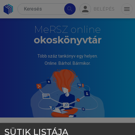
person
search
menu
BELÉPÉS
MeRSZ online
okoskönyvtár
Több száz tankönyv egy helyen.
Online. Bárhol. Bármikor.
SÜTIK LISTÁJA
FOGARASI KATALIN, ITTZÉS DÁNIEL, VARGA ÉVA