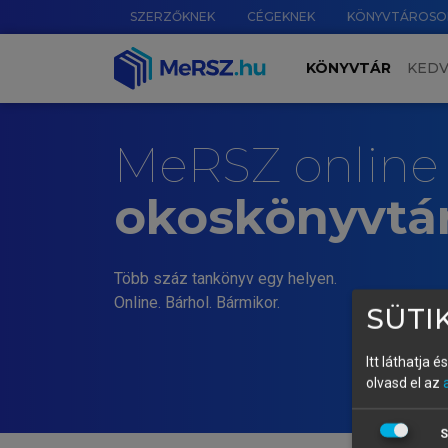
SZERZŐKNEK
CÉGEKNEK
KÖNYVTÁROSO
KÖNYVTÁR
KED
MeRSZ online
okoskönyvtá
Több száz tankönyv egy helyen.
Online. Bárhol. Bármikor.
SÜTIK
Itt láthatja 
olvasd el az
S