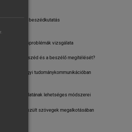
 közvetítés és beszédkutatás
z.
ionális fordításproblémák vizsgálata
 nyilvános beszéd és a beszélő megítélését?
pe az egészségügyi tudománykommunikációban
ordítás vizsgálatának lehetséges módszerei
ió
regiszterben készült szövegek megalkotásában
hoz