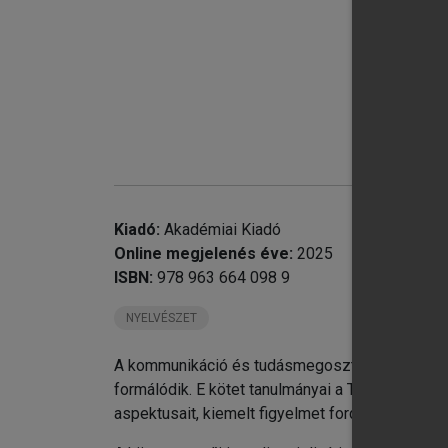
chevron_right
Az
sz
chevron_right
A 
Il
chevron_right
Ma
an
chevron_right
Du
Kiadó:
Akadémiai Kiadó
Be
Online megjelenés éve:
2025
chevron_right
Ha
ISBN:
978 963 664 098 9
chevron_right
Na
Ka
NYELVÉSZET
chevron_right
Va
Má
A kommunikáció és tudásmegosztás a technológ
chevron_right
Te
formálódik. E kötet tanulmányai a Tudásmegosz
Kó
aspektusait, kiemelt figyelmet fordítva a Nyelv
chevron_right
Bá