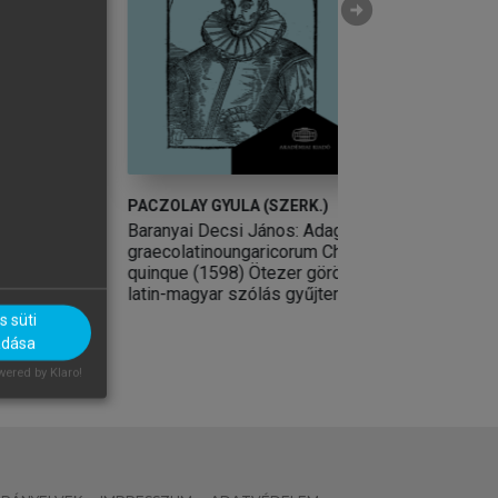
arrow_circle_right
OLTÁN
PACZOLAY GYULA (SZERK.)
HOLLÓ DOROTTYA
Baranyai Decsi János: Adagiorum
Értsünk szót!
graecolatinoungaricorum Chiliades
quinque (1598) Ötezer görög-
latin-magyar szólás gyűjteménye
 süti
adása
ered by Klaro!