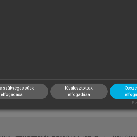
ÁTYÁS BÁNHEGYI
BENCZES RÉKA, KÖVECSES Z
he Effects of Politics and
Kognitív nyelvészet
deology on the Translation of
rgumentative Political
ewspaper Articles
a szükséges sütik
Kiválasztottak
Összes
elfogadása
elfogadása
elfog
Pow