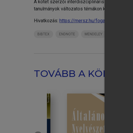
A kötet szerzői interdiszciplináris megközelít
kö
tanulmányok változatos témákon keresztül mutat
chevron_right
On
Es
Hivatkozás:
https://mersz.hu/fogarasi-ittzes-
chevron_right
A 
chevron_right
Te
BIBTEX
ENDNOTE
MENDELEY
ZOTERO
Ve
TOVÁBB A KÖNYVT