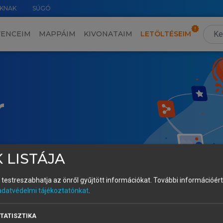
KNAK
SÚGÓ
VENCEIM
MAPPÁIM
KIVONATAIM
LETÖLTÉSEIM
r
 LISTÁJA
és testreszabhatja az önről gyűjtött információkat.
További információért 
adatvédelmi tájékoztatónkat
.
TATISZTIKA