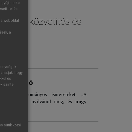
t gyűjtenek a
sett fel és
Nyelvi közvetítés és
g a weboldal
ések, a
ékenységek
ozhatják, hogy
kkel és
gedukáció
ek szinte
özvetít tudományos ismereteket. „A
nyos témákban nyilvánul meg, és
nagy
es sütik közé