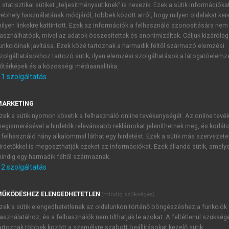
 statisztikai sütiket „teljesítménysütiknek” is nevezik. Ezek a sütik információka
ebhely használatának módjáról, többek között arról, hogy milyen oldalakat kere
 ÉVA KATALIN, VÁGÁSI TÜNDE (SZERK.)
ilyen linkekre kattintott. Ezek az információk a felhasználó azonosítására nem
ciókezelés, alkalmazhatóság II. 
asználhatóak, mivel az adatok összesítettek és anonimizáltak. Céljuk kizáróla
unkcióinak javítása. Ezek közé tartoznak a harmadik féltől származó elemzési
zolgáltatásokhoz tartozó sütik; ilyen elemzési szolgáltatások a látogatóelemz
őtérképek és a közösségi médiaanalitika.
1
szolgáltatás
MARKETING
zek a sütik nyomon követik a felhasználó online tevékenységét. Az online tev
egismerésével a hirdetők relevánsabb reklámokat jeleníthetnek meg, és korlát
 felhasználó hány alkalommal láthat egy hirdetést. Ezek a sütik más szervezete
gyi tudománykommunikáció és bete
irdetőkkel is megoszthatják ezeket az információkat. Ezek állandó sütik, amely
indig egy harmadik féltől származnak.
démiai világ felé, részben a széles publikum felé k
2
szolgáltatás
özéleti kommunikáció egyik részterülete, amely tudomá
zönsége” (
Aczél–Veszelszki 2018
: 7, kiemelés: Dobos Cs.).
ŰKÖDÉSHEZ ELENGEDHETETLEN
(mindig szükséges)
zek a sütik elengedhetetlenek az oldalunkon történő böngészéshez,a funkciók
asználatához, és a felhasználók nem tilthatják le azokat. A feltétlenül szükség
artoznak többek között a személyre szabott beállításokat kezelő sütik.