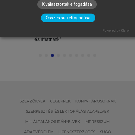
Kiválasztottak elfogadása
Összes süti elfogadása
BARTÓK ISTVÁN
Powered by Klaro!
a
"Sokkal magyarabbúl szólhatnánk
ig
és írhatnánk"
SZERZŐKNEK
CÉGEKNEK
KÖNYVTÁROSOKNAK
SZERKESZTÉSI ÉS LEKTORÁLÁSI ALAPELVEK
MI – ÁLTALÁNOS IRÁNYELVEK
IMPRESSZUM
ADATVÉDELEM
LICENCSZERZŐDÉS
SÚGÓ