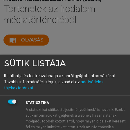
Történetek az irodalom
médiatörténetéből
menu_book
OLVASÁS
SÜTIK LISTÁJA
Összegzés
Itt láthatja és testreszabhatja az önről gyűjtött információkat.
További információért kérjük, olvasd el az
adatvédelmi
Ha a kulturális nyilvánosságra általában véve is igaz,
tájékoztatónkat
.
hogy „nem ártatlan közege a különféle szerzői,
szerkesztői, kritikusi és egyéb elgondolások
STATISZTIKA
1
megjelenésének,”
ez különösen helytálló a
A statisztikai sütiket „teljesítménysütiknek” is nevezik. Ezek a
szamizdat nyilvánossággal kapcsolatban, amelyet
sütik információkat gyűjtenek a webhely használatának
döntő mértékben határozott meg a szocialista
módjáról, többek között arról, hogy milyen oldalakat keresett
fel és milyen linkekre kattintott. Ezek az információk a
hatóságok – mindenekelőtt az állambiztonság –