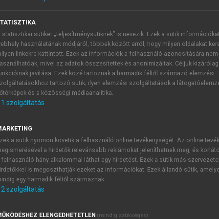
)
TATISZTIKA
médiatörténetéből
 statisztikai sütiket „teljesítménysütiknek” is nevezik. Ezek a sütik információka
ebhely használatának módjáról, többek között arról, hogy milyen oldalakat kere
ilyen linkekre kattintott. Ezek az információk a felhasználó azonosítására nem
asználhatóak, mivel az adatok összesítettek és anonimizáltak. Céljuk kizáróla
unkcióinak javítása. Ezek közé tartoznak a harmadik féltől származó elemzési
lőtti sajtóreflexiók
zolgáltatásokhoz tartozó sütik; ilyen elemzési szolgáltatások a látogatóelemz
őtérképek és a közösségi médiaanalitika.
1
szolgáltatás
kozását: az előfizetési felhívás közlését követően több lap is
n ötödik vasárnapon
kérlelhetetlen
pontossággal fog megjelenn
MARKETING
orisztikus irodalom egyetlen felületeként szolgált, szembeá
zek a sütik nyomon követik a felhasználó online tevékenységét. Az online tev
ségével:
egismerésével a hirdetők relevánsabb reklámokat jeleníthetnek meg, és korlát
 felhasználó hány alkalommal láthat egy hirdetést. Ezek a sütik más szervezete
irdetőkkel is megoszthatják ezeket az információkat. Ezek állandó sütik, amely
indig egy harmadik féltől származnak.
ór,
kitől azonban sokkal szivesebben venné a közönség, ha i
2
szolgáltatás
nt a »Kárpáthi Zoltán« meg a »Magyar Nábob«. Azonban tarto
ágúl szolgálnak akkor, ha becses irodalmi foglalkozásaiban – k
ŰKÖDÉSHEZ ELENGEDHETETLEN
(mindig szükséges)