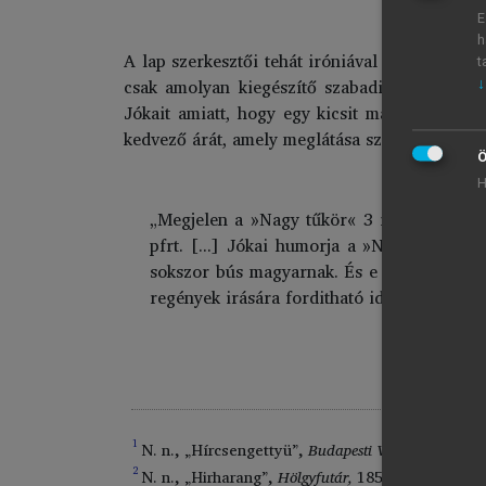
E
h
A lap szerkesztői tehát iróniával kezelték a 
t
csak amolyan kiegészítő szabadidős tevékeny
↓
Jókait amiatt, hogy egy kicsit más szerepbe l
kedvező árát, amely meglátása szerint minden 
Ö
H
„Megjelen a »Nagy tűkör« 3 ives fűzetekbe
pfrt. [...] Jókai humorja a »Nagy tükörben
sokszor bús magyarnak. És e vállalat olcsó
regények irására forditható idejét felderité
1
N. n., „Hírcsengettyü”,
Budapesti Viszhang
1, 45. 
2
N. n., „Hirharang”,
Hölgyfutár,
1856. okt. 27., 10