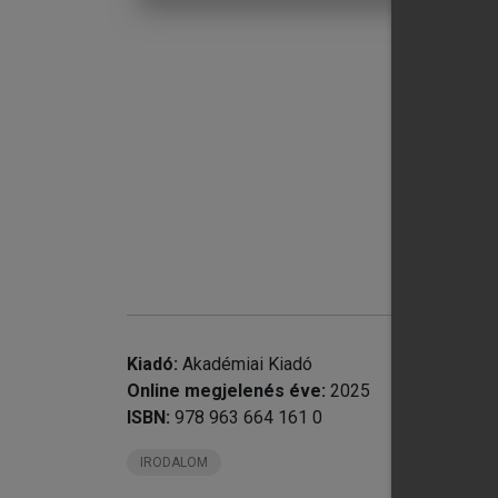
chevron_right
18
Kiadó:
Akadémiai Kiadó
chevron_right
18
Online megjelenés éve:
2025
chevron_right
18
ISBN:
978 963 664 161 0
chevron_right
18
IRODALOM
chevron_right
18
chevron_right
18