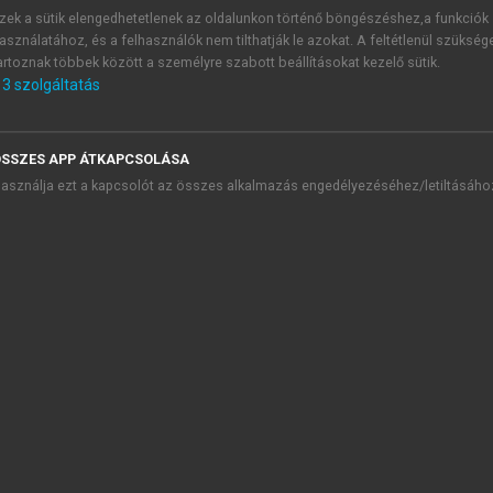
zek a sütik elengedhetetlenek az oldalunkon történő böngészéshez,a funkciók
asználatához, és a felhasználók nem tilthatják le azokat. A feltétlenül szükség
leendő élclapot, lényegében elnézték a nagyra becsült Jókaina
artoznak többek között a személyre szabott beállításokat kezelő sütik.
ségnek, szórakozásnak tekinti a regényírás mellett. Ezzel 
3
szolgáltatás
ép, mulattatja a népet, és nem csak „gyönyörű regényeket ír”
bizonnyal hozzá fog járulni a sikerhez:
SSZES APP ÁTKAPCSOLÁSA
asználja ezt a kapcsolót az összes alkalmazás engedélyezéséhez/letiltásáho
n, minden fűzet 10–20 képpel. Egy évfolyam áll tiz fűzetből.
« tágas tért nyerend. A vállalat korszerüségét igazolja a der
 áron juttatja nekünk a jó kedvet. Most a bor is drága, tehát
3
sünkre szenteli ez uton.”
sz. (1856): 370–371.
05–1006, 1005.