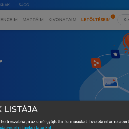
KNAK
SÚGÓ
VENCEIM
MAPPÁIM
KIVONATAIM
LETÖLTÉSEIM
r
 LISTÁJA
és testreszabhatja az önről gyűjtött információkat.
További információért 
adatvédelmi tájékoztatónkat
.