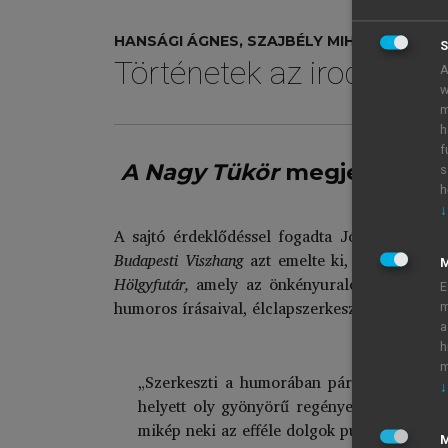
HANSÁGI ÁGNES, SZAJBÉLY MIHÁLY (SZERK.
S
Történetek az irodalom 
A
w
m
h
f
A Nagy Tükör
megjelenése e
s
h
↓
A sajtó érdeklődéssel fogadta Jókai új vállal
Budapesti Viszhang
azt emelte ki, hogy minde
Hölgyfutár,
amely az önkényuralom alatt a hum
E
humoros írásaival, élclapszerkesztői tevékeny
m
a
h
m
„Szerkeszti a humorában páratlan
Jókai M
↓
helyett oly gyönyörű regényeket irna, mi
mikép neki az efféle dolgok pusztán múlats
M