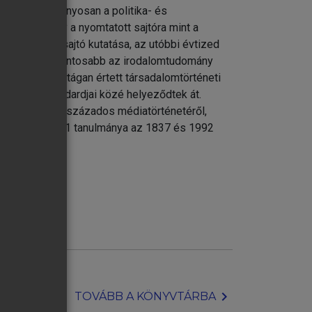
eként, hagyományosan a politika- és
énet, amely a nyomtatott sajtóra mint a
gyarország és a Nagyvilágban
z irodalmi sajtó kutatása, az utóbbi évtized
két, talán legfontosabb az irodalomtudomány
t
sfelől pedig tágan értett társadalomtörténeti
udomány” standardjai közé helyeződtek át.
dernség programja
durván két évszázados médiatörténetéről,
igény. A kötet 31 tanulmánya az 1837 és 1992
jában
chevron_right
TOVÁBB A KÖNYVTÁRBA