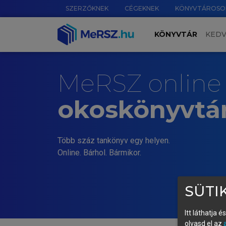
SZERZŐKNEK
CÉGEKNEK
KÖNYVTÁROSO
KÖNYVTÁR
KED
MeRSZ online
okoskönyvtá
Több száz tankönyv egy helyen.
Online. Bárhol. Bármikor.
SÜTIK
Itt láthatja 
olvasd el az