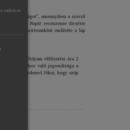
es sütik közé
k ezt a „mulatságot”, amennyiben a szerző
szemben a
Pesti Napló
recenzense dicsérte
. Emellett pozitívumként említette a lap
z.
 Az egész évfolyam előfizetési ára 2
ült pillanatokhoz való jogosultsága a
 méltánylatot érdemel Jókai, hogy szép