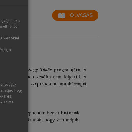
menu_book
OLVASÁS
t gyűjtenek a
sett fel és
g a weboldal
ések, a
 reflektált
A Nagy Tükör
programjára. A
1
i,
ami azonban később nem teljesült. A
llította Jókai szépirodalmi munkásságát
ékenységek
ozhatják, hogy
kkel és
ek szinte
ly burleszk ephemer becsű históriák
zunk vele Jókainak, hogy kimondjuk,
2
ifárad.”